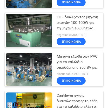
Dia 1.512mm
ΕΜΆΣ
ΕΠΙΚΟΙΝΩΝΊΑ
FC - διυλίζοντας μηχανή
ΕΠΙΣΚΈΨΕΙΣ
88
σκονών 100 100W για
ΣΤΟ
τη μηχανή εξωθητών
διπλή στρεβλότητα
ΕΡΓΟΣΤΆΣΙΟ
PVC
negotiable MOQ:1SET
bunching μηχανή
ΕΠΙΚΟΙΝΩΝΊΑ
ΈΛΕΓΧΟΣ
Μηχανή εξωθητών PVC
ΠΟΙΌΤΗΤΑΣ
για το καλώδιο
οικοδόμησης του BV με
56
ΕΠΙΚΟΙΝΩΝΉΣΤΕ
την κύρια μηχανή 45 70
discussable MOQ:1SET
εξωθητών έγχυση
Συσσωρεύοντας
ΜΑΖΊ
ΕΠΙΚΟΙΝΩΝΊΑ
ΜΑΣ
μηχανή καλωδίων
Cantilever ενιαία
δυσκολοπρόφερτη λέξη
ΕΙΔΉΣΕΙΣ
για το καλώδιο ελέγχου