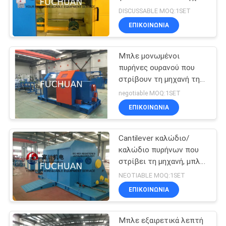
στοιχείων με τον
DISCUSSABLE MOQ:1SET
ανώτατο μετρητή 15mm
ΥΠΟΘΈΣΕΙΣ
ΕΠΙΚΟΙΝΩΝΊΑ
Dia συστροφής
39
Καλώδιο χαλκού
Μπλε μονωμένοι
SITEMAP
πυρήνες ουρανού που
που στρίβει τη
στρίβουν τη μηχανή της
PRIVACY
υψηλής σταθερής
μηχανή
negotiable MOQ:1SET
περιστροφής 800Rpm
POLICY
ΕΠΙΚΟΙΝΩΝΊΑ
Cantilever καλώδιο/
28
καλώδιο πυρήνων που
καλώδιο συστροφή
στρίβει τη μηχανή, μπλε
καλώδιο ουρανού που
NEOTIABLE MOQ:1SET
μηχάνημα
βάζει τα μηχανήματα
ΕΠΙΚΟΙΝΩΝΊΑ
Μπλε εξαιρετικά λεπτή