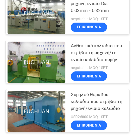
μηχανή ενιαίο Dia
0.03mm - 0.32mm
70
πλεξίματος καλωδίων
negotiable MOQ:1SET
καλωδίων ουρανού
σύρμα μηχανή
ΕΠΙΚΟΙΝΩΝΊΑ
εξώθησης
Ανθεκτικό καλώδιο που
στρίβει τη μηχανή/το
ενιαίο καλώδιο πυρήνων
συστροφής που
negotiable MOQ:1SET
προσαράσσει τη μηχανή
ΕΠΙΚΟΙΝΩΝΊΑ
42
PVC μηχανή
Χαμηλού θορύβου
καλώδιο που στρίβει τη
εξώθησης
μηχανή/ενιαίο καλώδιο
συστροφής που βάζει τη
USD26000 MOQ:1SET
υψηλή ταχύτητα
ΕΠΙΚΟΙΝΩΝΊΑ