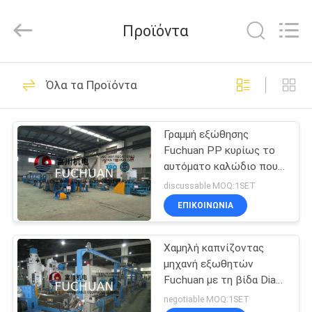
Kunshan
Fuchuan
Electrical
Προϊόντα
and
Mechanical
Co.,ltd.
All
Rights
ΣΠΊΤΙ
118
Reserved.
Όλα τα Προϊόντα
Συσσωρεύοντας
ΠΡΟΪΌΝΤΑ
μηχανή καλωδίων
Γραμμή εξώθησης
Fuchuan PP κυρίως το
χαλκού
ΒΊΝΤΕΟ
αυτόματο καλώδιο που
μονώνεται για και που
discussable MOQ:1SET
τυλίγει
ΕΜΦΆΝΙΣΗ
ΕΠΙΚΟΙΝΩΝΊΑ
47
VR
Καλώδιο που
Χαμηλή καπνίζοντας
μηχανή εξωθητών
ΣΧΕΤΙΚΆ
στρίβει τη μηχανή
Fuchuan με τη βίδα Dia
ΜΕ
70mm για το καλώδιο
negotiable MOQ:1SET