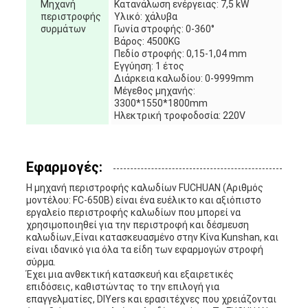
Μηχανή
Κατανάλωση ενέργειας: 7,5 kW
περιστροφής
Υλικό: χάλυβα
συρμάτων
Γωνία στροφής: 0-360°
Βάρος: 4500KG
Πεδίο στροφής: 0,15-1,04 mm
Εγγύηση: 1 έτος
Διάρκεια καλωδίου: 0-9999mm
Μέγεθος μηχανής:
3300*1550*1800mm
Ηλεκτρική τροφοδοσία: 220V
Εφαρμογές:
Η μηχανή περιστροφής καλωδίων FUCHUAN (Αριθμός
μοντέλου: FC-650B) είναι ένα ευέλικτο και αξιόπιστο
εργαλείο περιστροφής καλωδίων που μπορεί να
χρησιμοποιηθεί για την περιστροφή και δέσμευση
καλωδίων.,Είναι κατασκευασμένο στην Κίνα Kunshan, και
είναι ιδανικό για όλα τα είδη των εφαρμογών στροφή
σύρμα.
Έχει μια ανθεκτική κατασκευή και εξαιρετικές
επιδόσεις, καθιστώντας το την επιλογή για
επαγγελματίες, DIYers και ερασιτέχνες που χρειάζονται