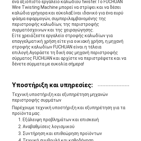
ένα αξιόπιστο εργαλείο καλωδίου twister.Το FUCHUAN
Wire Twisting Machine μπορεί να στρίψει και να δέσει
καλώδια γρήγορα και εύκολαΕίναι ιδανικό για ένα ευρύ
φάσμα εφαρμογών, συμπεριλαμβανομένης της
περιστροφής καλωδίων, της περιστροφής
συρματόσχοινων και της χειραγώγησης.
Είτε χρειάζεστε εργαλείο στροφής καλωδίων για
επαγγελματική χρήση είτε για οικιακή χρήση, η μηχανή
στροφής καλωδίων FUCHUAN είναι η τέλεια
επιλογή.Αγοράστε τη δική σας μηχανή περιστροφής
σύρματος FUCHUAN και αρχίστε να περιστρέφετε και να
δένετε σύρματα με ευκολία σήμερα!
Υποστήριξη και υπηρεσίες:
Τεχνική υποστήριξη και εξυπηρέτηση μηχανών
περιστροφής συρμάτων
Παρέχουμε τεχνική υποστήριξη και εξυπηρέτηση για τα
προϊόντα μας.
Εξάλειψη προβλημάτων και επισκευή
Αναβαθμίσεις λογισμικού
Συντήρηση και επιθεώρηση προϊόντων
Τεχνική συμβουλή και καθοδήγηση