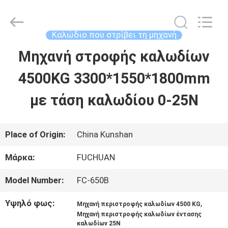
Kunshan
Fuchuan
Electrical
and
Καλώδιο που στρίβει τη μηχανή
Mechanical
Co.,ltd.
Μηχανή στροφής καλωδίων
ΣΠΊΤΙ
All
Rights
Reserved.
4500KG 3300*1550*1800mm
ΠΡΟΪΌΝΤΑ
με τάση καλωδίου 0-25N
ΒΊΝΤΕΟ
Place of Origin:
China Kunshan
Μάρκα:
FUCHUAN
ΕΜΦΆΝΙΣΗ
Model Number:
FC-650B
VR
Υψηλό φως:
,
Μηχανή περιστροφής καλωδίων 4500 KG
Μηχανή περιστροφής καλωδίων έντασης
ΣΧΕΤΙΚΆ
καλωδίων 25N