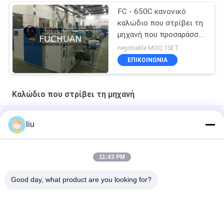
FC - 650C κανονικό
καλώδιο που στρίβει τη
μηχανή που προσαράσσει
την περιοχή τμημάτων
negotiable MOQ:1SET
0,3 - 4 Mm2
ΕΠΙΚΟΙΝΩΝΊΑ
Καλώδιο που στρίβει τη μηχανή
Μηχανή στροφής χάλυβα 1800 στροφές ανά λεπτό
liu
25N Χάλυβα υλικό Σύρμα στροφή εργαλείο 220V 1800rpm
Αριστερά/δεξιά
11:43 PM
220V Wire Twister 0-1800rpm Μηχανή στροφής υψηλής
Good day, what product are you looking for?
ταχύτητας
Λαϊκή κατηγορία
Όλα