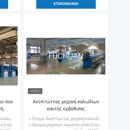
ΕΠΙΚΟΙΝΩΝΊΑ
ιο που
Ανοπτώντας μηχανή καλωδίων
ή,
καυτής εμβύθισης
κονσερβοποιημένη για το
τη μηχανή
Όνομα
: Ανοπτώντας μηχανή καλωδίων
ανή
εξαιρετικά λεπτό στρογγυλό
σινο μήλου
Χρώμα μηχανών
: ουρανός μπλε ή πράσινο μήλου
καλώδιο χαλκού