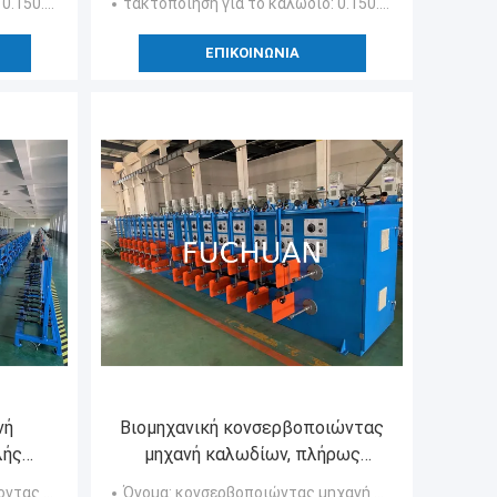
 0.150.64mm
τακτοποίηση για το καλώδιο
: 0.150.64mm
ΕΠΙΚΟΙΝΩΝΊΑ
νή
Βιομηχανική κονσερβοποιώντας
λής
μηχανή καλωδίων, πλήρως
ματο
αυτόματο Stripper καλωδίων
λωδίων χαλκού
Όνομα
: κονσερβοποιώντας μηχανή καλωδίων