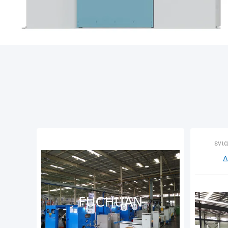
ενι
Δ