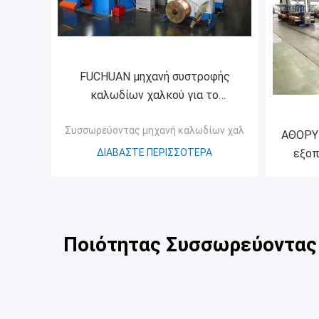
FUCHUAN μηχανή συστροφής
καλωδίων χαλκού για το
σμαλτωμένο καλώδιο/το γυμνό
Συσσωρεύοντας μηχανή καλωδίων χαλκού
καλώδιο χαλκού
ΑΘΟΡΥΒ
ΔΙΑΒΆΣΤΕ ΠΕΡΙΣΣΌΤΕΡΑ
εξοπ
συστρο
Ποιότητας Συσσωρεύοντας 