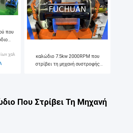
ού που
ώδιο
νή 3000
ίων χαλκού
ό
καλώδιο 7.5kw 2000RPM που
Α
στρίβει τη μηχανή συστροφής
καλωδίων μηχανών
0,41/0,52/0.64mm
διο Που Στρίβει Τη Μηχανή