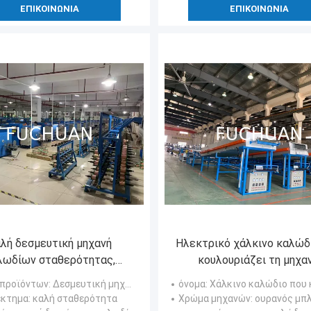
ΕΠΙΚΟΙΝΩΝΊΑ
ΕΠΙΚΟΙΝΩΝΊΑ
λή δεσμευτική μηχανή
Ηλεκτρικό χάλκινο καλώδ
λωδίων σταθερότητας,
κουλουριάζει τη μηχαν
τόματη διπλή συστροφή
αυτοματοποιημένη
 προϊόντων
: Δεσμευτική μηχανή καλωδίων
όνομα
: Χάλκινο καλώδιο που κουλουριάζει 
Buncher
κονσερβοποιώντας μηχ
έκτημα
: καλή σταθερότητα
Χρώμα μηχανών
: ουρανός μπλε ή πρά
καλωδίων χαλκού