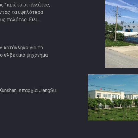
ας "πρώτα οι πελάτες,
οντας τα υψηλότερα
ς πελάτες. Ειλι...
% κατάλληλο για το
νο ελβετικό μηχάνημα
Kunshan, επαρχία JiangSu,