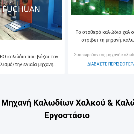
Το σταθερό καλώδιο χαλκ
στρίβει τη μηχανή, καλ
πληρώνει μακριά στη μηχα
Συσσωρεύοντας μηχανή καλωδ
περιστροφές/λεπτ
Ο καλώδιο που βάζει τον
λισμό/την ενιαία μηχανή
ΔΙΑΒΆΣΤΕ ΠΕΡΙΣΣΌΤΕΡ
φής για το PE/το καλώδιο
πυρήνων PVC
Μηχανή Καλωδίων Χαλκού & Καλώ
Εργοστάσιο