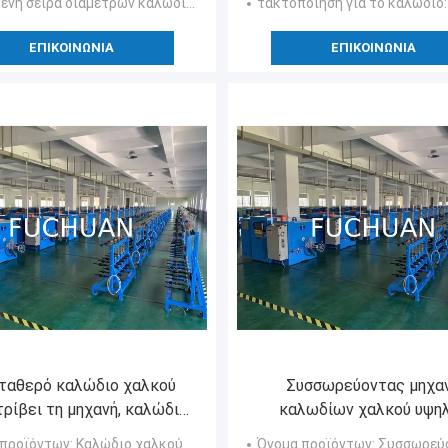
ένη σειρά διαμέτρων καλωδίων
: φ0.075~ φ0.24mm
τακτοποίηση για το καλώδιο
:
ΕΠΙΚΟΙΝΩΝΊΑ
ΕΠΙΚΟΙΝΩΝΊΑ
ταθερό καλώδιο χαλκού
Συσσωρεύοντας μηχα
τρίβει τη μηχανή, καλώδιο
καλωδίων χαλκού υψη
ώνει μακριά στη μηχανή
ταχύτητας με τον αυτό
 προϊόντων
: Καλώδιο χαλκού που στρίβει τη μηχανή
Όνομα προϊόντων
: Συσσωρεύοντας μηχανή κα