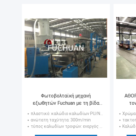
Φωτοβολταϊκή μηχανή
ΑΘΟΡ
εξωθητών Fuchuan με τη βίδα
το
Dia 70mm για το καλώδιο Dia
μηχαν
πλαστικό
: καλώδιο καλωδίων PU/NYLON ηλεκτρικής δύναμης
Χρώμα
1.512mm
κ
ανώτατη ταχύτητα
: 300m/min
τακτοπ
τύπος καλωδίων τροφών
: ενεργός πληρώστε μακριά ή εντείνετε την αμοιβή μακριά
Καλώδ