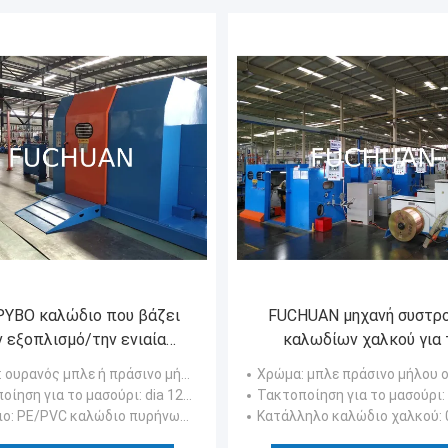
ΥΒΟ καλώδιο που βάζει
FUCHUAN μηχανή συστρ
ν εξοπλισμό/την ενιαία
καλωδίων χαλκού για 
ή συστροφής για το PE/το
σμαλτωμένο καλώδιο/το 
: ουρανός μπλε ή πράσινο μήλου
Χρώμα
: μπλε πράσινο μήλου 
αλώδιο πυρήνων PVC
καλώδιο χαλκού
οίηση για το μασούρι
: dia 1250mm
Τακτοποίηση για το μασούρι
:
ιο
: PE/PVC καλώδιο πυρήνων ή καλώδιο χαλκού
Κατάλληλο καλώδιο χαλκού
: 