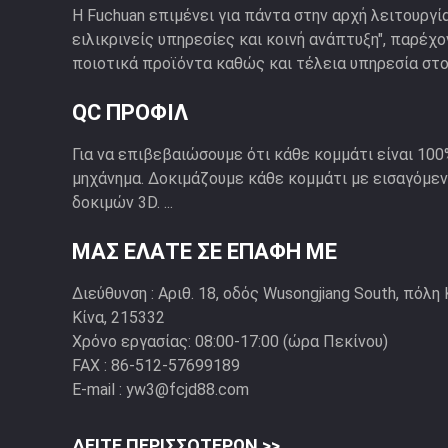
Η Fuchuan επιμένει για πάντα στην αρχή λειτουργί
ειλικρινείς υπηρεσίες και κοινή ανάπτυξη", παρέχ
ποιοτικά προϊόντα καθώς και τέλεια υπηρεσία στου
QC ΠΡΟΦΊΛ
Για να επιβεβαιώσουμε ότι κάθε κομμάτι είναι 100
μηχάνημα. Δοκιμάζουμε κάθε κομμάτι με εισαγόμε
δοκιμών 3D. ...
ΜΑΣ ΕΛΆΤΕ ΣΕ ΕΠΑΦΉ ΜΕ
Διεύθυνση :
Αριθ. 18, οδός Wusongjiang South, πόλη 
Κίνα, 215332
Χρόνο εργασίας:
08:00-17:00 (ώρα Πεκίνου)
FAX :
86-512-57699189
E-mail :
yw3@fcjd88.com
ΔΕΊΤΕ ΠΕΡΙΣΣΌΤΕΡΩΝ >>