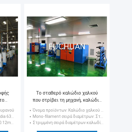
οφής
Το σταθερό καλώδιο χαλκού
το
που στρίβει τη μηχανή, καλώδιο
γυμνό
πληρώνει μακριά στη μηχανή
ουρανού
Όνομα προϊόντων
: Καλώδιο χαλκού που στρίβει τη μηχανή
3000 περιστροφές/λεπτό
 dia 630mm
Mono-filament σειρά διαμέτρων
: Σταθερός
0.12mm0.52mm
Στριμμένη σειρά διαμέτρων καλωδίων
: φ0.075~ φ