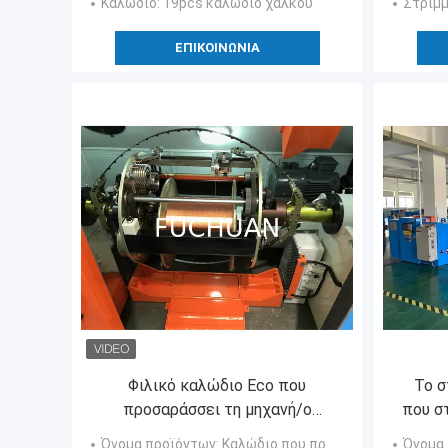
Καλώδιο
: 19pcs καλώδιο χαλκού
Στριμμ
ΕΠΙΚΟΙΝΩΝΊΑ
Φιλικό καλώδιο Eco που
Το σ
προσαράσσει τη μηχανή/ο
που σ
αργότερα τη μηχανή
πληρ
Όνομα προϊόντων
: Καλώδιο που προσαράσσει τη μηχανή
Όνομα