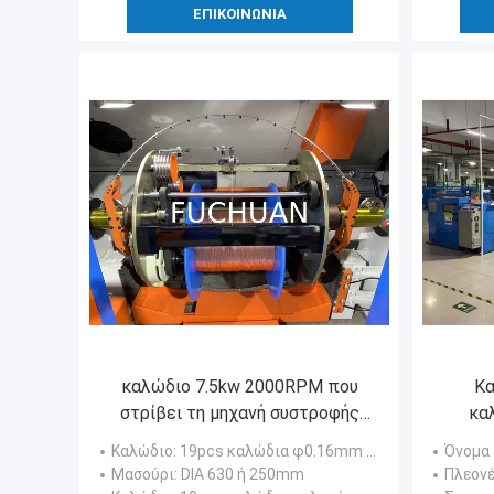
ΕΠΙΚΟΙΝΩΝΊΑ
καλώδιο 7.5kw 2000RPM που
Κα
στρίβει τη μηχανή συστροφής
κα
καλωδίων μηχανών
αυ
Καλώδιο
: 19pcs καλώδια φ0.16mm χαλκού - χρονική φ0.64mm ένα συσσώρευση
Όνομα
0,41/0,52/0.64mm
Μασούρι
: DIA 630 ή 250mm
Πλεον