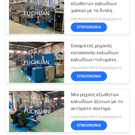
εξωθητών καλωδίων
χαλκού με τη διπλή
70
δροσίζοντας συσκευή
negotiable MOQ:διαπραγμάτευση
στρώματος
σύρμα μηχανή
ΕΠΙΚΟΙΝΩΝΊΑ
εξώθησης
Εύκαμπτες μηχανές
κατασκευής καλωδίων
καλωδίων/τυλιγμένη
γραμμή εξώθησης
negotiable MOQ:διαπραγμάτευση
καλωδίων
ΕΠΙΚΟΙΝΩΝΊΑ
42
PVC μηχανή
Μια μηχανή εξωθητών
καλωδίων άξονων με το
εξώθησης
αυτόματο σύστημα
ρύθμισης έντασης
negotiable MOQ:διαπραγμάτευση
ΕΠΙΚΟΙΝΩΝΊΑ