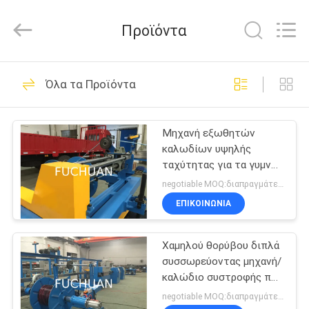
Kunshan
Fuchuan
Electrical
Προϊόντα
and
Mechanical
Co.,ltd.
All
Rights
ΣΠΊΤΙ
118
Reserved.
Όλα τα Προϊόντα
Συσσωρεύοντας
ΠΡΟΪΌΝΤΑ
μηχανή καλωδίων
Μηχανή εξωθητών
καλωδίων υψηλής
χαλκού
ΒΊΝΤΕΟ
ταχύτητας για τα γυμνά
καλώδια χαλκού,
negotiable MOQ:διαπραγμάτευση
επικασσιτερωμένα
ΕΜΦΆΝΙΣΗ
ΕΠΙΚΟΙΝΩΝΊΑ
καλώδια
47
VR
Καλώδιο που
Χαμηλού θορύβου διπλά
συσσωρεύοντας μηχανή/
ΣΧΕΤΙΚΆ
στρίβει τη μηχανή
καλώδιο συστροφής που
ΜΕ
κατασκευάζει τη μηχανή
negotiable MOQ:διαπραγμάτευση