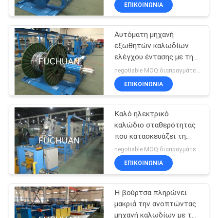
Φ0.15~1.04
ΕΜΆΣ
ΕΠΙΚΟΙΝΩΝΊΑ
Αυτόματη μηχανή
ΕΠΙΣΚΈΨΕΙΣ
88
εξωθητών καλωδίων
ΣΤΟ
ελέγχου έντασης με την
διπλή στρεβλότητα
ΕΡΓΟΣΤΆΣΙΟ
προστασία ασφάλειας
negotiable MOQ:διαπραγμάτευση
bunching μηχανή
ΕΠΙΚΟΙΝΩΝΊΑ
ΈΛΕΓΧΟΣ
Καλό ηλεκτρικό
ΠΟΙΌΤΗΤΑΣ
καλώδιο σταθερότητας
που κατασκευάζει τη
56
ΕΠΙΚΟΙΝΩΝΉΣΤΕ
μηχανή, καλώδιο PVC
negotiable MOQ:διαπραγμάτευση
που κατασκευάζει τη
Συσσωρεύοντας
ΜΑΖΊ
ΕΠΙΚΟΙΝΩΝΊΑ
μηχανή
ΜΑΣ
μηχανή καλωδίων
Η βούρτσα πληρώνει
μακριά την ανοπτώντας
ΕΙΔΉΣΕΙΣ
μηχανή καλωδίων με τον