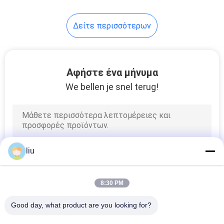
14
Δείτε περισσότερων
ενιαία
στρεβλότητα
Αφήστε ένα μήνυμα
μηχάνημα
We bellen je snel terug!
31
καλώδιο μηχανή
liu
εξώθησης
8:30 PM
Good day, what product are you looking for?
Όλα