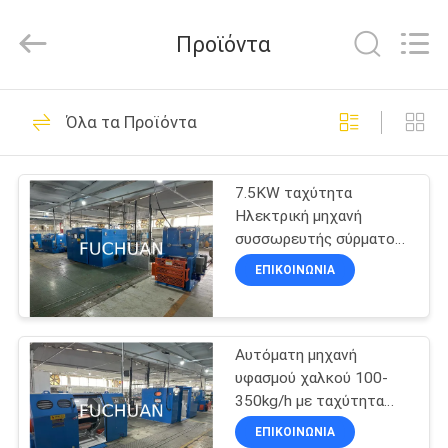
Kunshan
Fuchuan
Electrical
Προϊόντα
and
Mechanical
Co.,ltd.
All
Rights
ΣΠΊΤΙ
124
Reserved.
Όλα τα Προϊόντα
Συσσωρεύοντας
ΠΡΟΪΌΝΤΑ
μηχανή καλωδίων
7.5KW ταχύτητα
Ηλεκτρική μηχανή
χαλκού
ΒΊΝΤΕΟ
συσσωρευτής σύρματος
χαλκού 220V/380V τάση
ΕΠΙΚΟΙΝΩΝΊΑ
4500KG βάρος
ΕΜΦΆΝΙΣΗ
47
VR
Καλώδιο που
Αυτόματη μηχανή
υφασμού χαλκού 100-
ΣΧΕΤΙΚΆ
στρίβει τη μηχανή
350kg/h με ταχύτητα
ΜΕ
100m/min
ΕΠΙΚΟΙΝΩΝΊΑ