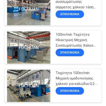
συσσωμάτωσης
σύρματος χαλκού τάση
70
220V/380V Για 0,2-
ΕΠΙΚΟΙΝΩΝΊΑ
1,04mm Σύρματος
σύρμα μηχανή
σύρματος χαλκού
εξώθησης
100m/min Ταχύτητα
Ηλεκτρική Μηχανή
Συσσωμάτωσης Χαλκού
Αυτοματοποιημένη 0,2-
ΕΠΙΚΟΙΝΩΝΊΑ
1,04mm Συσκευαστής
Συμπλέγματος
42
PVC μηχανή
Ταχύτητα 100m/min
Μηχανή ομαδοποίησης
εξώθησης
χαλκού για καλώδια 0,2-
1,04mm - 4500KG 100-
ΕΠΙΚΟΙΝΩΝΊΑ
300kg/h