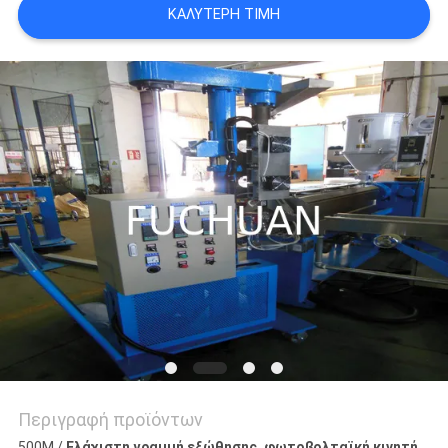
ΚΑΛΎΤΕΡΗ ΤΙΜΉ
ΥΠΟΘΈΣΕΙΣ
SITEMAP
PRIVACY
POLICY
Περιγραφή προϊόντων
500M /
Ελάχιστη γραμμή εξώθησης, φωτοβολταϊκή κινητή