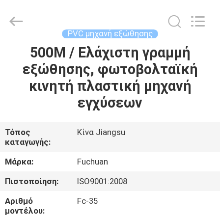
Kunshan
Fuchuan
Electrical
and
Mechanical
PVC μηχανή εξώθησης
Co.,ltd.
All
Rights
500M / Ελάχιστη γραμμή
ΣΠΊΤΙ
Reserved.
εξώθησης, φωτοβολταϊκή
ΠΡΟΪΌΝΤΑ
κινητή πλαστική μηχανή
εγχύσεων
ΒΊΝΤΕΟ
Τόπος
Κίνα Jiangsu
καταγωγής:
ΕΜΦΆΝΙΣΗ
VR
Μάρκα:
Fuchuan
Πιστοποίηση:
ISO9001:2008
ΣΧΕΤΙΚΆ
Αριθμό
Fc-35
ΜΕ
μοντέλου: