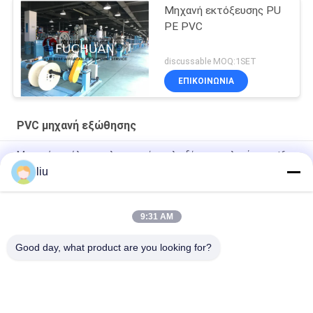
Μηχανή εκτόξευσης PU
PE PVC
discussable MOQ:1SET
ΕΠΙΚΟΙΝΩΝΊΑ
PVC μηχανή εξώθησης
Μηχανή εκχύλισης ηλεκτρικών καλωδίων για υλικά pvc ptfe
liu
1.0-25.0mm ηλεκτρικό καλώδιο καλωδίου γραμμή
εκτόξευσης extruder καλώδιο μηχανή κατασκευή
9:31 AM
90 mm γραμμή παραγωγής εξοπλισμού εξοπλισμού
εξοπλισμού εξοπλισμού απομόνωσης
Good day, what product are you looking for?
Λαϊκή κατηγορία
Όλα