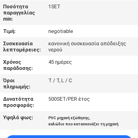
ΕΜΆΣ
Ποσότητα
1SET
παραγγελίας
min:
ΕΠΙΣΚΈΨΕΙΣ
Τιμή:
negotiable
ΣΤΟ
ΕΡΓΟΣΤΆΣΙΟ
Συσκευασία
κανονική συσκευασία απόδειξης
λεπτομέρειες:
νερού
Χρόνος
45 ημέρες
ΈΛΕΓΧΟΣ
παράδοσης:
ΠΟΙΌΤΗΤΑΣ
Όροι
T / T, L / C
πληρωμής:
ΕΠΙΚΟΙΝΩΝΉΣΤΕ
Δυνατότητα
500SET/PER έτος
ΜΑΖΊ
προσφοράς:
ΜΑΣ
Υψηλό φως:
,
PVC μηχανή εξώθησης
καλώδιο που κατασκευάζει τη μηχανή
ΕΙΔΉΣΕΙΣ