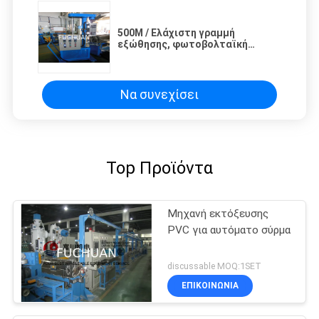
500M / Ελάχιστη γραμμή
εξώθησης, φωτοβολταϊκή
κινητή πλαστική μηχανή
εγχύσεων
Να συνεχίσει
Top Προϊόντα
Μηχανή εκτόξευσης
PVC για αυτόματο σύρμα
discussable MOQ:1SET
ΕΠΙΚΟΙΝΩΝΊΑ