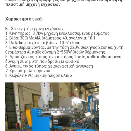
πλαστική μηχανή εγχύσεων
Χαρακτηριστικά:
Fc-35 κινητή μηχανή εγχύσεων:
1. Κινητήριος: 3.7kw μηχανή εναλλασσόμενου ρεύματος
2. Βίδα: 38CrMoAlA διάμετρος 40, αναλογία: 18:1
3. Ratating ταχύτητα βιδών: 10-51r/min
4. Elec-θερμαίνοντας, με την τάση 220V. σωλήνες 2zones, χυτή
θερμάστρα Al, κάθε δύναμη 2*550W βιδών θέρμανσης.
5. Δροσίζοντας τύπος: ανεμιστήρας 2sets, κάθε καθορισμένη
δύναμη 20w. μύτη που δροσίζει φυσικά
6. Ανυψωτικός τύπος: χειρωνακτική ανύψωση
7. Χρώμα: μπλε ουρανού
8. Κεφάλι: PVC, μη -μη-halgon υλικό