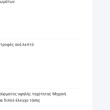
τωμάτων
στροφές ανά λεπτό
 σύρματος υψηλής ταχύτητας Μηχανή
με διπλό έλεγχο τάσης