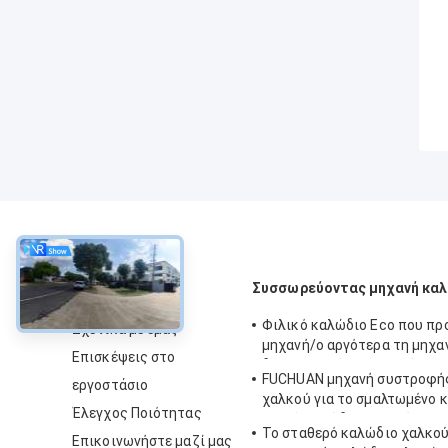
περίπου
Συσσωρεύοντας μηχανή κα
Φιλικό καλώδιο Eco που πρ
Σχετικά με εμάς
μηχανή/ο αργότερα τη μηχα
Επισκέψεις στο
δυσκολοπρόφερτων λέξεων
FUCHUAN μηχανή συστροφή
εργοστάσιο
δομών
χαλκού για το σμαλτωμένο 
Έλεγχος Ποιότητας
γυμνό καλώδιο χαλκού
Το σταθερό καλώδιο χαλκού
Επικοινωνήστε μαζί μας