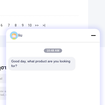
6
7
8
9
10
>>
>|
liu
10:48 AM
Good day, what product are you looking 
for?
στε μήνυμα