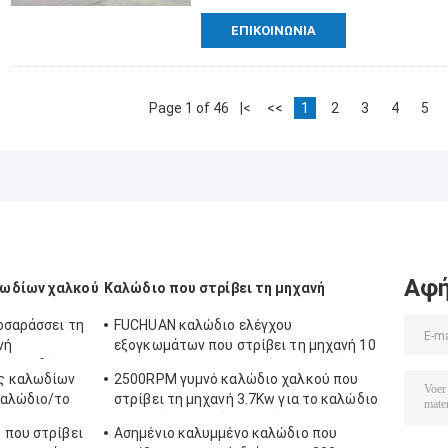
ΕΠΙΚΟΙΝΩΝΊΑ
Page 1 of 46
|<
<<
1
2
3
4
5
Αφή
λωδίων χαλκού
Καλώδιο που στρίβει τη μηχανή
οσαράσσει τη
FUCHUAN καλώδιο ελέγχου
νή
εξογκωμάτων που στρίβει τη μηχανή 10
 καλωδίων
ζώνες 6000 περιστρεφόμενη ταχύτητα
ς καλωδίων
2500RPM γυμνό καλώδιο χαλκού που
συστροφής
καλώδιο/το
στρίβει τη μηχανή 3.7Kw για το καλώδιο
στοιχείων υψηλής συχνότητας
 που στρίβει
Ασημένιο καλυμμένο καλώδιο που