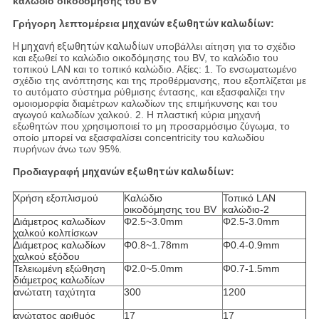
καλώδιο οικοδόμησης του BV
Γρήγορη λεπτομέρεια
μηχανών εξωθητών καλωδίων
:
Η μηχανή εξωθητών καλωδίων
υποβάλλει αίτηση για το σχέδιο
και εξωθεί το καλώδιο οικοδόμησης του BV, το καλώδιο του
τοπικού LAN και το τοπικό καλώδιο. Αξίες: 1. Το ενσωματωμένο
σχέδιο της ανόπτησης και της προθέρμανσης, που εξοπλίζεται με
το αυτόματο σύστημα ρύθμισης έντασης, και εξασφαλίζει την
ομοιομορφία διαμέτρων καλωδίων της επιμήκυνσης και του
αγωγού καλωδίων χαλκού. 2. Η πλαστική κύρια μηχανή
εξωθητών που χρησιμοποιεί το μη προσαρμόσιμο ζύγωμα, το
οποίο μπορεί να εξασφαλίσει concentricity του καλωδίου
πυρήνων άνω των 95%.
Προδιαγραφή
μηχανών εξωθητών καλωδίων
:
Χρήση εξοπλισμού
Καλώδιο
Τοπικό LAN
οικοδόμησης του BV
καλώδιο-2
Διάμετρος καλωδίων
Φ2.5~3.0mm
Φ2.5-3.0mm
χαλκού κολπίσκων
Διάμετρος καλωδίων
Φ0.8~1.78mm
Φ0.4-0.9mm
χαλκού εξόδου
Τελειωμένη εξώθηση
Φ2.0~5.0mm
Φ0.7-1.5mm
διάμετρος καλωδίων
ανώτατη ταχύτητα
300
1200
ανώτατος αριθμός
17
17