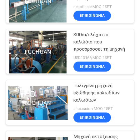
του BV BVV
negotiable MOQ:1SET
ΕΠΙΚΟΙΝΩΝΊΑ
800m/ελάχιστο
καλώδιο που
προσαράσσει τη μηχανή
USD13166 MOQ:1SET
ΕΠΙΚΟΙΝΩΝΊΑ
Τυλιγμένη μηχανή
εξώθησης καλωδίων
καλωδίων
discussion MOQ:1SET
ΕΠΙΚΟΙΝΩΝΊΑ
Μηχανή εκτόξευσης