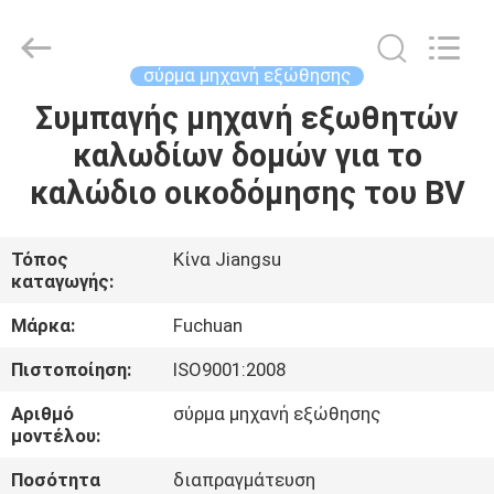
Kunshan
Fuchuan
Electrical
and
Mechanical
σύρμα μηχανή εξώθησης
Co.,ltd.
All
Rights
Συμπαγής μηχανή εξωθητών
ΣΠΊΤΙ
Reserved.
καλωδίων δομών για το
ΠΡΟΪΌΝΤΑ
καλώδιο οικοδόμησης του BV
ΒΊΝΤΕΟ
Τόπος
Κίνα Jiangsu
καταγωγής:
ΕΜΦΆΝΙΣΗ
Μάρκα:
Fuchuan
VR
Πιστοποίηση:
ISO9001:2008
Αριθμό
σύρμα μηχανή εξώθησης
ΣΧΕΤΙΚΆ
μοντέλου:
ΜΕ
Ποσότητα
διαπραγμάτευση