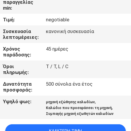
παραγγελίας
ΕΜΆΣ
min:
Τιμή:
negotiable
ΕΠΙΣΚΈΨΕΙΣ
ΣΤΟ
Συσκευασία
κανονική συσκευασία
λεπτομέρειες:
ΕΡΓΟΣΤΆΣΙΟ
Χρόνος
45 ημέρες
παράδοσης:
ΈΛΕΓΧΟΣ
Όροι
T / T, L / C
ΠΟΙΌΤΗΤΑΣ
πληρωμής:
Δυνατότητα
500 σύνολα ένα έτος
ΕΠΙΚΟΙΝΩΝΉΣΤΕ
προσφοράς:
ΜΑΖΊ
Υψηλό φως:
,
μηχανή εξώθησης καλωδίων
,
ΜΑΣ
Καλώδιο που προσαράσσει τη μηχανή
Συμπαγής μηχανή εξωθητών καλωδίων
ΕΙΔΉΣΕΙΣ