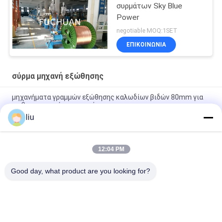
συρμάτων Sky Blue
Power
negotiable MOQ:1SET
ΕΠΙΚΟΙΝΩΝΊΑ
σύρμα μηχανή εξώθησης
μηχανήματα γραμμών εξώθησης καλωδίων βιδών 80mm για
τη βιομηχανική παραγωγή
liu
Μηχανή εκτόξευσης καλωδίων 1800kg 200kg/h με βίδα
2000mm και μήκος 3200mm
12:04 PM
380V/50Hz ταχύτητα μηχανών 10-80r/min εξωθητών
καλωδίων για τη βιομηχανική χρήση
Good day, what product are you looking for?
Λαϊκή κατηγορία
Όλα
Συσσωρεύοντας 
Καλώδιο Που 