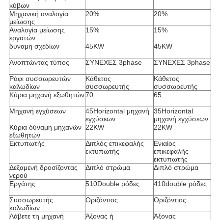
κύβων
Μηχανική αναλογία
20%
20%
μείωσης
Αναλογία μείωσης
15%
15%
εργατών
δύναμη σχεδίων
45KW
45KW
Ανοπτώντας τύπος
ΣΥΝΕΧΕΣ 3phase
ΣΥΝΕΧΕΣ 3phase
Ράφι συσσωρευτών
Κάθετος
Κάθετος
καλωδίων
συσσωρευτής
συσσωρευτής
Κύρια μηχανή εξωθητών
70
65
Μηχανή εγχύσεων
45Horizontal μηχανή
35Horizontal
εγχύσεων
μηχανή εγχύσεων
Κύρια δύναμη μηχανών
22KW
22KW
εξωθητών
Εκτυπωτής
Διπλός επικεφαλής
Ενιαίος
εκτυπωτής
επικεφαλής
εκτυπωτής
Δεξαμενή δροσίζοντας
Διπλό στρώμα
Διπλό στρώμα
νερού
Εργάτης
510Double ρόδες
410double ρόδες
Συσσωρευτής
Οριζόντιος
Οριζόντιος
καλωδίων
Λάβετε τη μηχανή
Άξονας ή
Άξονας