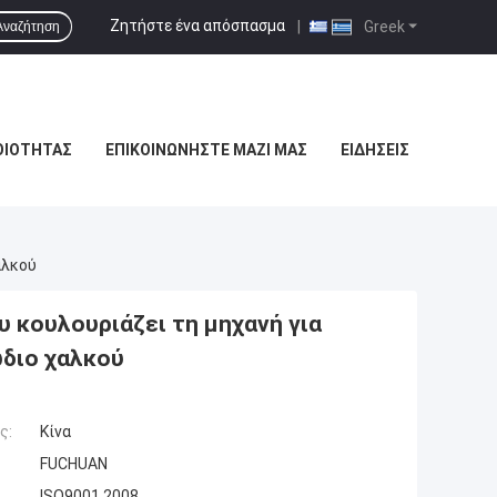
Ζητήστε ένα απόσπασμα
|
Greek
Αναζήτηση
ΟΙΌΤΗΤΑΣ
ΕΠΙΚΟΙΝΩΝΉΣΤΕ ΜΑΖΊ ΜΑΣ
ΕΙΔΉΣΕΙΣ
αλκού
 κουλουριάζει τη μηχανή για
διο χαλκού
ς:
Κίνα
FUCHUAN
ISO9001 2008