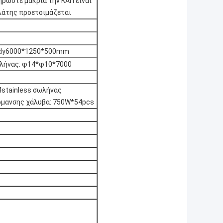
ηρώστε μακριά την ΚΑΠ είναι
λάτης προετοιμάζεται
dy6000*1250*500mm
λήνας: φ14*φ10*7000
4stainless σωλήνας
ρμανσης χάλυβα: 750W*54pcs