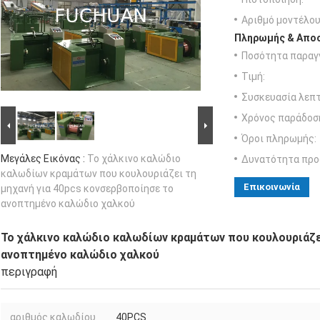
Αριθμό μοντέλου
Πληρωμής & Αποσ
Ποσότητα παραγγ
Τιμή:
Συσκευασία λεπτ
Χρόνος παράδοσ
Όροι πληρωμής:
Μεγάλες Εικόνας :
Το χάλκινο καλώδιο
Δυνατότητα προ
καλωδίων κραμάτων που κουλουριάζει τη
Επικοινωνία
μηχανή για 40pcs κονσερβοποίησε το
ανοπτημένο καλώδιο χαλκού
Το χάλκινο καλώδιο καλωδίων κραμάτων που κουλουριάζε
ανοπτημένο καλώδιο χαλκού
περιγραφή
αριθμός καλωδίου
40PCS