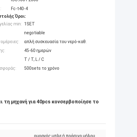
:
Fc-t40-4
τολής Όροι:
ελίας min:
1SET
negotiable
ομέρειες:
απλή συσκευασία του νερό-καθ.
ης:
45-60 ημερών
T / T, L / C
σφοράς:
500sets το χρόνο
ι τη μηχανή για 40pcs κονσερβοποίησε το
ουρανός μπλε ή πράσινο μήλου