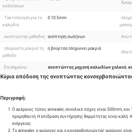
Χρώμ
κολπίσκων:
Τακτοποίηση για το
0.10.5mm
πληρ
καλώδιο:
μασούρ
ανοπτώντας μέθοδος:
ανόπτηση σωλήνων
Ανώτ
πληρώστε μακριά τη
η βούρτσα πληρώνει μακριά
έλατο
μέθοδο:
Επισημαίνω:
ανοπτώντας μηχανή καλωδίων χαλκού
,
κ
Κύρια απόδοση της ανοπτώντας κονσερβοποιώντας
Περιγραφή:
Ο ακέραιος τύπος annealer, συνολικό πάχος είναι 500mm, κα
προμηθευτή. Η επίδραση συντήρησης θερμότητας είναι καλή. 
ενέργειας.
Το annealer, ο φούρνος και ο κονσερβοποιώντας φούρνος είνα