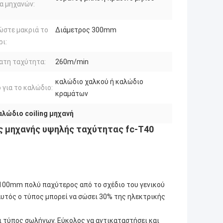
α μηχανών:
ώστε μακριά το
Διάμετρος 300mm
ι:
ατη ταχύτητα:
260m/min
καλώδιο χαλκού ή καλώδιο
 για το καλώδιο:
κραμάτων
αλώδιο coiling μηχανή
 μηχανής υψηλής ταχύτητας fc-T40
ι 100mm πολύ παχύτερος από το σχέδιο του γενικού
Αυτός ο τύπος μπορεί να σώσει 30% της ηλεκτρικής
ι τύπος σωλήνων. Εύκολος να αντικαταστήσει και