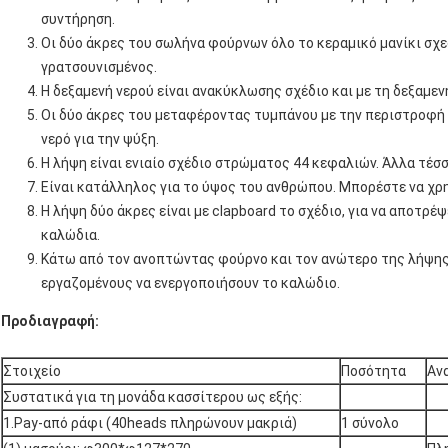
συντήρηση.
Οι δύο άκρες του σωλήνα φούρνων όλο το κεραμικό μανίκι σχε
γρατσουνισμένος.
Η δεξαμενή νερού είναι ανακύκλωσης σχέδιο και με τη δεξαμενή
Οι δύο άκρες του μεταφέροντας τυμπάνου με την περιστροφή
νερό για την ψύξη.
Η λήψη είναι ενιαίο σχέδιο στρώματος 44 κεφαλιών. Άλλα τέσσ
Είναι κατάλληλος για το ύψος του ανθρώπου. Μπορέστε να χρ
Η λήψη δύο άκρες είναι με clapboard το σχέδιο, για να αποτρ
καλώδια.
Κάτω από τον ανοπτώντας φούρνο και τον ανώτερο της λήψης 
εργαζομένους να ενεργοποιήσουν το καλώδιο.
Προδιαγραφή:
Στοιχείο
Ποσότητα
Αν
Συστατικά για τη μονάδα κασσίτερου ως εξής:
1.Pay-από ράφι (40heads πληρώνουν μακριά)
1 σύνολο