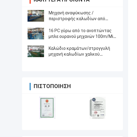
Μηχανή αναψύκωσης /
περιστροφής καλωδίων από
κράμα 24pcs
16 PC γύρω από το ανοπτώντας
μπλε ουρανού μηχανών 100m/Min
καλωδίων χαλκού με τη βούρτσα
πληρώνουν μακριά
Καλώδιο κραμάτων/στρογγυλή
μηχανή καλωδίων χαλκού
ανοπτώντας για το καλώδιο 40 PC
0,15 - 0.64mm
ΠΙΣΤΟΠΟΊΗΣΗ