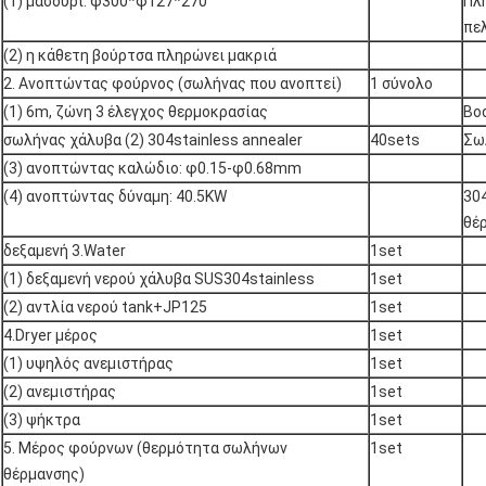
(1) μασούρι: φ300*φ127*270
Πλ
πε
(2) η κάθετη βούρτσα πληρώνει μακριά
2. Ανοπτώντας φούρνος (σωλήνας που ανοπτεί)
1 σύνολο
(1) 6m, ζώνη 3 έλεγχος θερμοκρασίας
Bo
σωλήνας χάλυβα (2) 304stainless annealer
40sets
Σω
(3) ανοπτώντας καλώδιο: φ0.15-φ0.68mm
(4) ανοπτώντας δύναμη: 40.5KW
30
θέ
δεξαμενή 3.Water
1set
(1) δεξαμενή νερού χάλυβα SUS304stainless
1set
(2) αντλία νερού tank+JP125
1set
4.Dryer μέρος
1set
(1) υψηλός ανεμιστήρας
1set
(2) ανεμιστήρας
1set
(3) ψήκτρα
1set
5. Μέρος φούρνων (θερμότητα σωλήνων
1set
θέρμανσης)