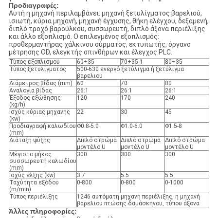
Προδιαγραφές:
Αυτή η μηχανή περιλαμβάνει: μηχανή ξετυλίγματος βαρελιού,
ισιωτή, κύρια μηχανή, μηχανή έγχυσης, θήκη ελέγχου, δεξαμενή,
διπλό τροχό βαρούλκου, συσσωρευτή, διπλό άξονα περιέλιξης
και άλλο εξοπλισμό. Ο επιλεγμένος εξοπλισμός:
προθερμαντήρας χάλκινου σύρματος, εκτυπωτής, όργανο
μέτρησης OD, ελεγκτής σπινθήρων και έλεγχος PLC.
Τύπος εξοπλισμού
60+35
70+35-1
80+35
Τύπος ξετυλίγματος
500-630 ενεργό ξετύλιγμα ή ξετύλιγμα
βαρελιού
Διάμετρος βίδας (mm)
60
70
80
Αναλογία βίδας
26:1
26:1
26:1
Έξοδος εξώθησης
120
170
240
(kg/h)
Ισχύς κύριας μηχανής
22
30
45
(kw)
Προδιαγραφή καλωδίου
Φ0.8-5.0
Φ1.0-6.0
Φ1.5-8
(mm)
Διάταξη ψύξης
Διπλό στρώμα
Διπλό στρώμα
Διπλό στρώμα
μοντέλο U
μοντέλο U
μοντέλο U
Μέγιστο μήκος
300
300
300
συσσωρευτή καλωδίου
(mm)
Ισχύς έλξης (kw)
3.7
5.5
5.5
Ταχύτητα εξόδου
0-800
0-800
0-1000
(m/min)
Τύπος περιέλιξης
1246 αυτόματη μηχανή περιέλιξης, η μηχανή
βαρελιού πτώσης δαμάσκηνου, τύπου άξονα
Άλλες πληροφορίες: