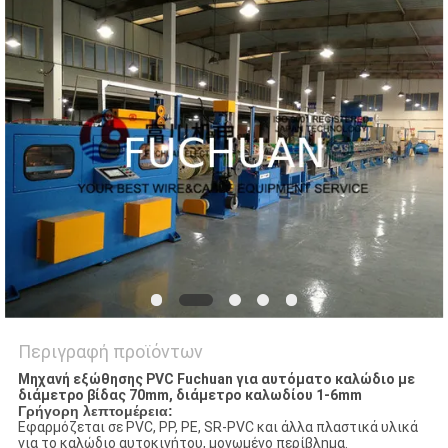
ΥΠΟΘΈΣΕΙΣ
SITEMAP
PRIVACY
POLICY
Περιγραφή προϊόντων
Μηχανή εξώθησης PVC Fuchuan για αυτόματο καλώδιο με
διάμετρο βίδας 70mm, διάμετρο καλωδίου 1-6mm
Γρήγορη λεπτομέρεια:
Εφαρμόζεται σε PVC, PP, PE, SR-PVC και άλλα πλαστικά υλικά
για το καλώδιο αυτοκινήτου, μονωμένο περίβλημα.