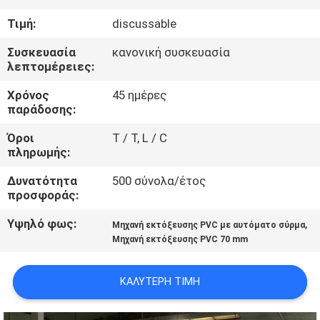
ΕΜΆΣ
Τιμή:
discussable
ΕΠΙΣΚΈΨΕΙΣ
Συσκευασία
κανονική συσκευασία
λεπτομέρειες:
ΣΤΟ
Χρόνος
45 ημέρες
ΕΡΓΟΣΤΆΣΙΟ
παράδοσης:
Όροι
T / T, L / C
ΈΛΕΓΧΟΣ
πληρωμής:
ΠΟΙΌΤΗΤΑΣ
Δυνατότητα
500 σύνολα/έτος
προσφοράς:
ΕΠΙΚΟΙΝΩΝΉΣΤΕ
Υψηλό φως:
,
Μηχανή εκτόξευσης PVC με αυτόματο σύρμα
ΜΑΖΊ
Μηχανή εκτόξευσης PVC 70 mm
ΜΑΣ
ΚΑΛΎΤΕΡΗ ΤΙΜΉ
ΕΙΔΉΣΕΙΣ