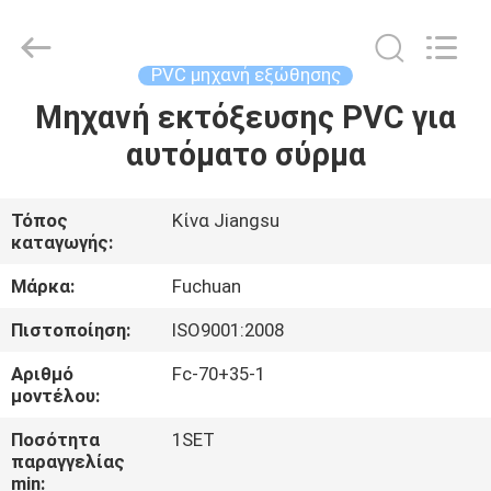
Kunshan
Fuchuan
Electrical
and
Mechanical
PVC μηχανή εξώθησης
Co.,ltd.
All
Rights
Μηχανή εκτόξευσης PVC για
ΣΠΊΤΙ
Reserved.
αυτόματο σύρμα
ΠΡΟΪΌΝΤΑ
Τόπος
Κίνα Jiangsu
καταγωγής:
ΒΊΝΤΕΟ
Μάρκα:
Fuchuan
ΕΜΦΆΝΙΣΗ
Πιστοποίηση:
ISO9001:2008
VR
Αριθμό
Fc-70+35-1
μοντέλου:
ΣΧΕΤΙΚΆ
Ποσότητα
1SET
παραγγελίας
ΜΕ
min: