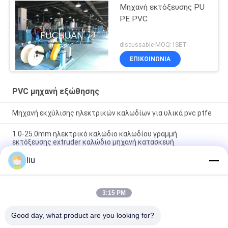
Μηχανή εκτόξευσης PU
PE PVC
discussable MOQ:1SET
ΕΠΙΚΟΙΝΩΝΊΑ
PVC μηχανή εξώθησης
Μηχανή εκχύλισης ηλεκτρικών καλωδίων για υλικά pvc ptfe
1.0-25.0mm ηλεκτρικό καλώδιο καλωδίου γραμμή
εκτόξευσης extruder καλώδιο μηχανή κατασκευή
liu
90 mm γραμμή παραγωγής εξοπλισμού εξοπλισμού
εξοπλισμού εξοπλισμού απομόνωσης
3:15 PM
Λαϊκή κατηγορία
Όλα
Good day, what product are you looking for?