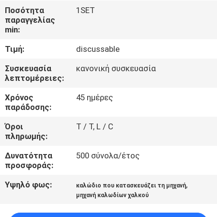
ΕΜΆΣ
Ποσότητα
1SET
παραγγελίας
min:
ΕΠΙΣΚΈΨΕΙΣ
Τιμή:
discussable
ΣΤΟ
ΕΡΓΟΣΤΆΣΙΟ
Συσκευασία
κανονική συσκευασία
λεπτομέρειες:
Χρόνος
45 ημέρες
ΈΛΕΓΧΟΣ
παράδοσης:
ΠΟΙΌΤΗΤΑΣ
Όροι
T / T, L / C
πληρωμής:
ΕΠΙΚΟΙΝΩΝΉΣΤΕ
Δυνατότητα
500 σύνολα/έτος
ΜΑΖΊ
προσφοράς:
ΜΑΣ
Υψηλό φως:
,
καλώδιο που κατασκευάζει τη μηχανή
μηχανή καλωδίων χαλκού
ΕΙΔΉΣΕΙΣ