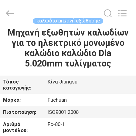
Kunshan
Fuchuan
Electrical
and
Mechanical
καλώδιο μηχανή εξώθησης
Co.,ltd.
All
Rights
Μηχανή εξωθητών καλωδίων
ΣΠΊΤΙ
Reserved.
για το ηλεκτρικό μονωμένο
ΠΡΟΪΌΝΤΑ
καλώδιο καλώδιο Dia
5.020mm τυλίγματος
ΒΊΝΤΕΟ
Τόπος
Κίνα Jiangsu
καταγωγής:
ΕΜΦΆΝΙΣΗ
VR
Μάρκα:
Fuchuan
Πιστοποίηση:
ISO9001:2008
ΣΧΕΤΙΚΆ
Αριθμό
Fc-80-1
ΜΕ
μοντέλου: