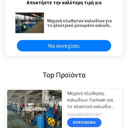
Αποκτήστε την καλύτερη τιμή για
Μηχανή εξωθητών καλωδίων για
το ηλεκτρικό μονωμένο καλώδιο
καλώδιο Dia 5.020mm
τυλίγματος
Να συνεχίσει
Top Προϊόντα
Μηχανή εξώθησης
καλωδίων Fuchuan για
το πλαστικό καλώδιο
Dia 0.64mm εξώθησης
negotiable MOQ:1SET
PVC
ΕΠΙΚΟΙΝΩΝΊΑ