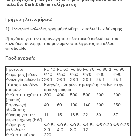
καλώδιο Dia 5.020mm τυλίγματος
Γρήγορη λεπτομέρεια:
1)
Ηλεκτρικό καλώδιο,
γραμμή εξωθητών καλωδίων δύναμης
2)Ισχύστε για την παραγωγή του ηλεκτρικού καλωδίου, του
καλωδίου δύναμης, του μονωμένου τυλίγματος και άλλου
wire&cable.
Προδιαγραφή:
Πρότυπο
Fc-40
Fc-50
Fc-60
Fc-70
Fc-80-1
Fc-90
Διάμετρος βιδών
Φ40
Φ50
Φ60
Φ70
Φ80
Φ90
Αναλογία βιδών L/D
26:1
26:1
26:1
26:1
25:1
25:1
Τύπος καλωδίων
Ενεργός πληρώστε μακριά ή εντείνετε την
τροφών
αμοιβή μακριά
Ανώτατη ταχύτητα
300
400
500
500
200
200
(m/min)
Παραγωγή
40
60
100
140
200
250
εξώθησης
Δύναμη για την
11
15
18.5
22
30
37
κύρια μηχανή (KW)
Διάμετρος
Φ0.5-
Φ0.6-
Φ0.8-
Φ1.5-
Φ5.0-20
Φ6.0-25
καλωδίων
3.0
4.0
8.0
12
Ανώτατο μήκος
220