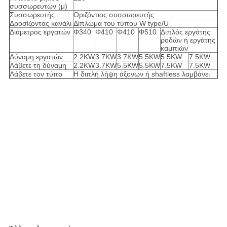
συσσωρευτών (μ)
Συσσωρευτής
Οριζόντιος συσσωρευτής
Δροσίζοντας κανάλι
Δίπλωμα του τύπου W type/U
Διάμετρος εργατών
Φ340
Φ410
Φ410
Φ510
Διπλός εργάτης
ροδών ή εργάτης
καμπιών
Δύναμη εργατών
2.2KW
3.7KW
3.7KW
5.5KW
5.5KW
7.5KW
Λάβετε τη δύναμη
2.2KW
3.7KW
5.5KW
5.5KW
7.5KW
7.5KW
Λάβετε τον τύπο
Η διπλή λήψη άξονων ή shaftless λαμβάνει