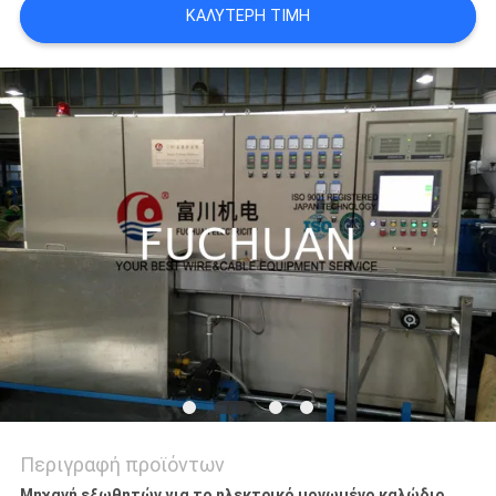
ΚΑΛΎΤΕΡΗ ΤΙΜΉ
ΥΠΟΘΈΣΕΙΣ
SITEMAP
PRIVACY
POLICY
Περιγραφή προϊόντων
Μηχανή εξωθητών για το ηλεκτρικό μονωμένο καλώδιο