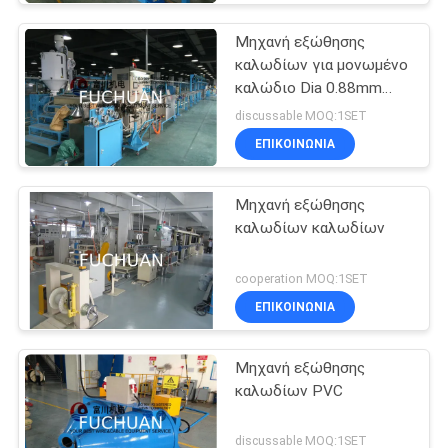
Μηχανή εξώθησης
καλωδίων για μονωμένο
καλώδιο Dia 0.88mm
τυλίγματος δύναμης το
discussable MOQ:1SET
καλώδιο
ΕΠΙΚΟΙΝΩΝΊΑ
Μηχανή εξώθησης
καλωδίων καλωδίων
cooperation MOQ:1SET
ΕΠΙΚΟΙΝΩΝΊΑ
Μηχανή εξώθησης
καλωδίων PVC
discussable MOQ:1SET