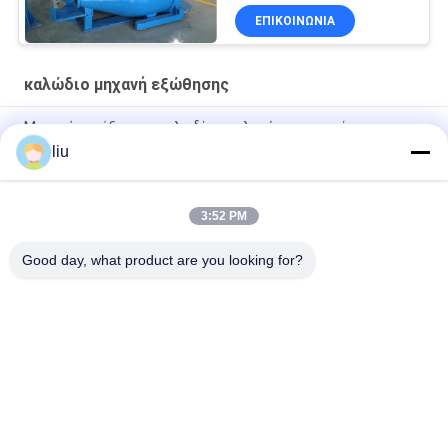
ΕΠΙΚΟΙΝΩΝΊΑ
καλώδιο μηχανή εξώθησης
Μηχανή εκτόξευσης καλωδίων χαλκού για αυτοκίνητα
liu
Μηχανή εκτόξευσης καλωδίων από υλικό extruder PVC FEP
FPA ETFE
3:52 PM
35 φθορίου χιλ. μηχανημάτων εξώθησης για το καλώδιο
0.2mm - 1.02mm
Good day, what product are you looking for?
Λαϊκή κατηγορία
Όλα
Συσσωρεύοντας 
Καλώδιο Που 
Μηχανή Καλωδίων 
Στρίβει Τη Μηχανή
Χαλκού
Διπλή Στρεβλότητα 
Συσσωρεύοντας 
Bunching Μηχανή
Μηχανή Καλωδίων