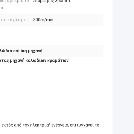
ώστε μακριά το
Διάμετρος 300mm
ι:
ατη ταχύτητα:
300m/min
λώδιο coiling μηχανή
ντας μηχανή καλωδίων κραμάτων
εκτός από την ηλεκτρική ενέργεια, επιτυγχάνει το