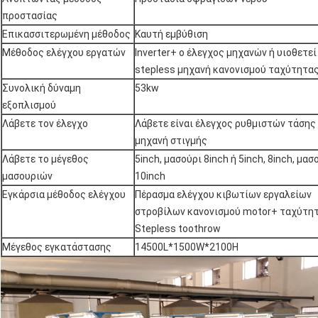
προστασίας
Επικασσιτερωμένη μέθοδος
Καυτή εμβύθιση
Μέθοδος ελέγχου εργατών
Inverter+ ο έλεγχος μηχανών ή υιοθετεί
stepless μηχανή κανονισμού ταχύτητα
Συνολική δύναμη
53kw
εξοπλισμού
Λάβετε τον έλεγχο
Λάβετε είναι έλεγχος ρυθμιστών τάσης
μηχανή στιγμής
Λάβετε το μέγεθος
5inch, μασούρι 8inch ή 5inch, 8inch, μασ
μασουριών
10inch
Εγκάρσια μέθοδος ελέγχου
Πέρασμα ελέγχου κιβωτίων εργαλείων
στροβίλων κανονισμού motor+ ταχύτη
Stepless toothrow
Μέγεθος εγκατάστασης
14500L*1500W*2100H