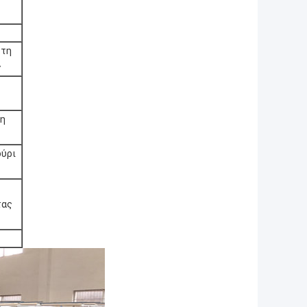
 τη
ς
 η
ούρι
τας