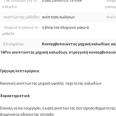
Τακτοποίηση για το
0.080.25mm ή 0.15-0.64
πληρ
καλώδιο:
μασούρ
ανοπτώντας μέθοδος:
ανόπτηση σωλήνων
Ανώτ
πληρώστε μακριά τη
η βούρτσα πληρώνει μακριά
μέθοδο:
Επισημαίνω:
Κονσερβοποιώντας μηχανή καλωδίων
,
κα
16Pcs ανοπτώντας μηχανή καλωδίων, στρογγυλή κονσερβοποιώ
Γρήγορη λεπτομέρεια:
Κανονική ανοπτώντας μηχανή υψηλής ταχύτητας καλωδίων
Χαρακτηριστικά:
Εύκολη να λειτουργήσει, η καλή ανοπτώντας συντήρηση θερμότητας, 
βιομηχανία-οδηγώντας επίπεδο.