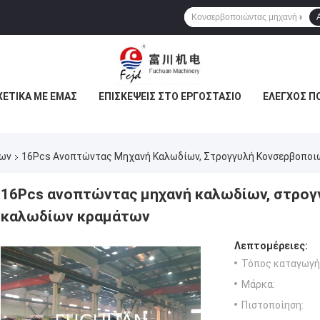
ΧΕΤΙΚΆ ΜΕ ΕΜΆΣ
ΕΠΙΣΚΈΨΕΙΣ ΣΤΟ ΕΡΓΟΣΤΆΣΙΟ
ΈΛΕΓΧΟΣ Π
ίων
16Pcs Ανοπτώντας Μηχανή Καλωδίων, Στρογγυλή Κονσερβοπο
16Pcs ανοπτώντας μηχανή καλωδίων, στρογ
καλωδίων κραμάτων
Λεπτομέρειες:
Τόπος καταγωγή
Μάρκα:
Πιστοποίηση: