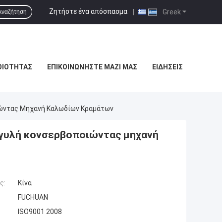
Ζητήστε ένα απόσπασμα
|
Greek
Αναζήτηση
ΟΙΌΤΗΤΑΣ
ΕΠΙΚΟΙΝΩΝΉΣΤΕ ΜΑΖΊ ΜΑΣ
ΕΙΔΉΣΕΙΣ
ιώντας Μηχανή Καλωδίων Κραμάτων
γυλή κονσερβοποιώντας μηχανή
ς:
Κίνα
FUCHUAN
ISO9001 2008