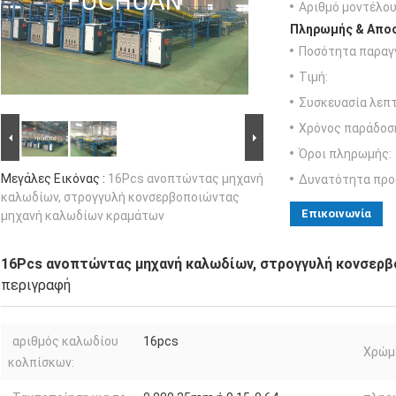
Αριθμό μοντέλου
Πληρωμής & Αποσ
Ποσότητα παραγγ
Τιμή:
Συσκευασία λεπτ
Χρόνος παράδοσ
Όροι πληρωμής:
Μεγάλες Εικόνας :
16Pcs ανοπτώντας μηχανή
Δυνατότητα προ
καλωδίων, στρογγυλή κονσερβοποιώντας
Επικοινωνία
μηχανή καλωδίων κραμάτων
16Pcs ανοπτώντας μηχανή καλωδίων, στρογγυλή κονσερ
περιγραφή
αριθμός καλωδίου
16pcs
Χρώμ
κολπίσκων: