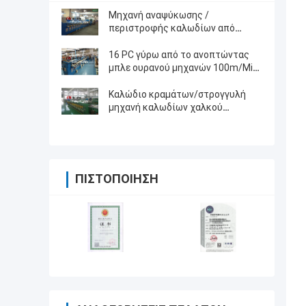
Μηχανή αναψύκωσης /
περιστροφής καλωδίων από
κράμα 24pcs
16 PC γύρω από το ανοπτώντας
μπλε ουρανού μηχανών 100m/Min
καλωδίων χαλκού με τη βούρτσα
πληρώνουν μακριά
Καλώδιο κραμάτων/στρογγυλή
μηχανή καλωδίων χαλκού
ανοπτώντας για το καλώδιο 40 PC
0,15 - 0.64mm
ΠΙΣΤΟΠΟΊΗΣΗ