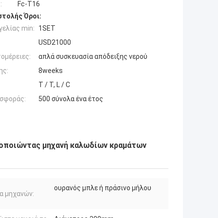
:
Fc-T16
τολής Όροι:
ελίας min:
1SET
USD21000
ομέρειες:
απλά συσκευασία απόδειξης νερού
ης:
8weeks
T / T, L / C
σφοράς:
500 σύνολα ένα έτος
βοποιώντας μηχανή καλωδίων κραμάτων
ουρανός μπλε ή πράσινο μήλου
α μηχανών: