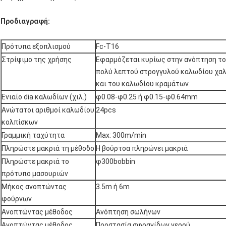
Προδιαγραφή:
Πρότυπα εξοπλισμού
Fc-T16
Στρίψιμο της χρήσης
Εφαρμόζεται κυρίως στην ανόπτηση τ
πολύ λεπτού στρογγυλού καλωδίου χα
και του καλωδίου κραμάτων.
Ενιαίο dia καλωδίων (χιλ.)
φ0.08-φ0.25 ή φ0.15-φ0.64mm
Ανώτατοι αριθμοί καλωδίου
24pcs
κολπίσκων
Γραμμική ταχύτητα
Max: 300m/min
Πληρώστε μακριά τη μέθοδο
Η βούρτσα πληρώνει μακριά
Πληρώστε μακριά το
φ300bobbin
πρότυπο μασουριών
Μήκος ανοπτώντας
3.5m ή 6m
φούρνων
Ανοπτώντας μέθοδος
Ανόπτηση σωλήνων
Ανοπτώντας μέθοδος
Προστασία σφραγίδων νερού