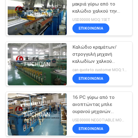
μακριά γύρω από το
καλώδιο χαλκού την
ανοπτώντας μηχανή με
USD30000 MOQ:1SET
την καυτή εμβύθιση
ΕΠΙΚΟΙΝΩΝΊΑ
κονσερβοποιημένο
Mehod
Καλώδιο κραμάτων/
στρογγυλή μηχανή
καλωδίων χαλκού
ανοπτώντας για το
can quote to customer MOQ:1SET
καλώδιο 40 PC 0,15 -
ΕΠΙΚΟΙΝΩΝΊΑ
0.64mm
16 PC γύρω από το
ανοπτώντας μπλε
ουρανού μηχανών
100m/Min καλωδίων
USD30000 NEGOTIABLE MOQ:1SET
χαλκού με τη βούρτσα
ΕΠΙΚΟΙΝΩΝΊΑ
πληρώνουν μακριά