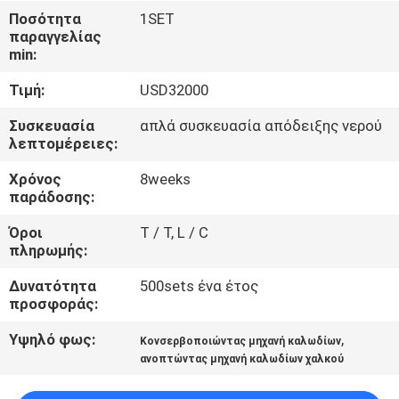
ΕΜΆΣ
Ποσότητα
1SET
παραγγελίας
min:
ΕΠΙΣΚΈΨΕΙΣ
Τιμή:
USD32000
ΣΤΟ
ΕΡΓΟΣΤΆΣΙΟ
Συσκευασία
απλά συσκευασία απόδειξης νερού
λεπτομέρειες:
Χρόνος
8weeks
ΈΛΕΓΧΟΣ
παράδοσης:
ΠΟΙΌΤΗΤΑΣ
Όροι
T / T, L / C
πληρωμής:
ΕΠΙΚΟΙΝΩΝΉΣΤΕ
Δυνατότητα
500sets ένα έτος
ΜΑΖΊ
προσφοράς:
ΜΑΣ
Υψηλό φως:
,
Κονσερβοποιώντας μηχανή καλωδίων
ανοπτώντας μηχανή καλωδίων χαλκού
ΕΙΔΉΣΕΙΣ