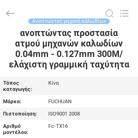
Kunshan
Fuchuan
Electrical
and
Mechanical
Ανοπτώντας μηχανή καλωδίων
Co.,ltd.
All
Rights
ανοπτώντας προστασία
ΣΠΊΤΙ
Reserved.
ατμού μηχανών καλωδίων
ΠΡΟΪΌΝΤΑ
0.04mm - 0.127mm 300M/
ελάχιστη γραμμική ταχύτητα
ΒΊΝΤΕΟ
Τόπος
Κίνα
καταγωγής:
ΕΜΦΆΝΙΣΗ
VR
Μάρκα:
FUCHUAN
Πιστοποίηση:
ISO9001 2008
ΣΧΕΤΙΚΆ
Αριθμό
Fc-TX16
ΜΕ
μοντέλου: