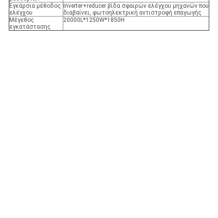
Εγκάρσια μέθοδος
Inverter+reducer βίδα σφαιρών ελέγχου μηχανών που
ελέγχου
διαβαίνει, φωτοηλεκτρική αντιστροφή επαγωγής
Μέγεθος
20000L*1250W*1850H
εγκατάστασης