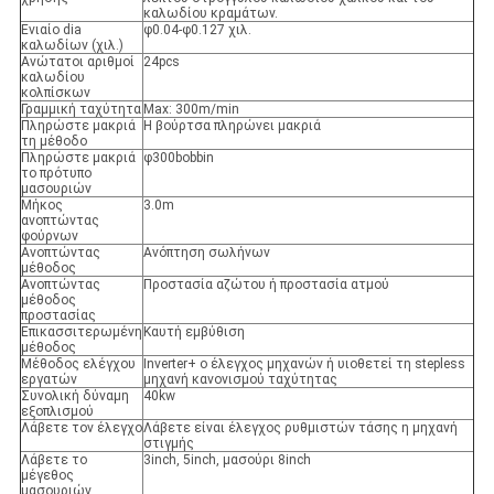
καλωδίου κραμάτων.
Ενιαίο dia
φ0.04-φ0.127 χιλ.
καλωδίων (χιλ.)
Ανώτατοι αριθμοί
24pcs
καλωδίου
κολπίσκων
Γραμμική ταχύτητα
Max: 300m/min
Πληρώστε μακριά
Η βούρτσα πληρώνει μακριά
τη μέθοδο
Πληρώστε μακριά
φ300bobbin
το πρότυπο
μασουριών
Μήκος
3.0m
ανοπτώντας
φούρνων
Ανοπτώντας
Ανόπτηση σωλήνων
μέθοδος
Ανοπτώντας
Προστασία αζώτου ή προστασία ατμού
μέθοδος
προστασίας
Επικασσιτερωμένη
Καυτή εμβύθιση
μέθοδος
Μέθοδος ελέγχου
Inverter+ ο έλεγχος μηχανών ή υιοθετεί τη stepless
εργατών
μηχανή κανονισμού ταχύτητας
Συνολική δύναμη
40kw
εξοπλισμού
Λάβετε τον έλεγχο
Λάβετε είναι έλεγχος ρυθμιστών τάσης η μηχανή
στιγμής
Λάβετε το
3inch, 5inch, μασούρι 8inch
μέγεθος
μασουριών