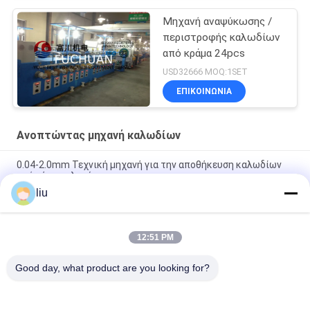
Μηχανή αναψύκωσης /
περιστροφής καλωδίων
από κράμα 24pcs
USD32666 MOQ:1SET
ΕΠΙΚΟΙΝΩΝΊΑ
Ανοπτώντας μηχανή καλωδίων
0.04-2.0mm Τεχνική μηχανή για την αποθήκευση καλωδίων
από νήμα χαλκού
liu
0.04-1.0mm Σύνθετο κονσερβοποιημένο χαλκό Σύρμα χαλκού
Καλώδιο καλωδίου αναψύκνωσης καλωδίου
12:51 PM
0.05-2.52mm σύρμα κράματος χαλκού αναψύκνωσης
τενερίσματος στροφή bunching buncher μηχανή
Good day, what product are you looking for?
Λαϊκή κατηγορία
Όλα