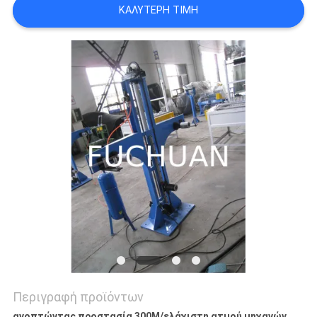
ΚΑΛΎΤΕΡΗ ΤΙΜΉ
ΥΠΟΘΈΣΕΙΣ
SITEMAP
PRIVACY
POLICY
Περιγραφή προϊόντων
ανοπτώντας προστασία 300M/ελάχιστη ατμού μηχανών