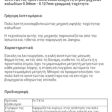
καλωδίων 0.04mm - 0.127mm γραμμική ταχύτητα
Γρήγορη λεπτομέρεια:
Πολύ λεπτή κονσερβοποιώντας μηχανή υψηλής ταχύτητας
καλωδίων
Η τεχνολογία αυτής της μηχανής παρουσιάζεται από την
Ιαπωνία και τίθεται στην παραγωγή σε Jiangsu.
Χαρακτηριστικά:
Εύκολη να λειτουργήσει, η καλή ανοπτώντας μόνωση
θερμότητας, εκτός από τη δύναμη, υιοθετεί το άζωτο ή η
προστασία ατμού, έχει το μεμονωμένο μετρητή μετρητών για
κάθε μασούρι λήψης, η στάση επιτυγχάνει αυτόματα τον
προετοιμασμένο μετρητή. Μπορεί να πραγματοποιήσει τον
πολύ λεπτό ανοπτώντας κασσίτερο και να επιτύχει το
βιομηχανία-οδηγώντας επίπεδο.
Προδιαγραφή:
Πρότυπα
Fc-TX16
εξοπλισμού
Στρίψιμο της
Εφαρμόζεται κυρίως στην ανόπτηση του πολύ
χρήσης
λεπτού στρογγυλού καλωδίου χαλκού και του