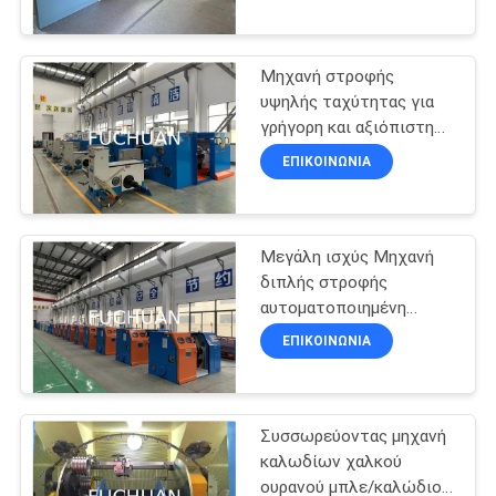
ΕΜΆΣ
Μηχανή στροφής
ΕΠΙΣΚΈΨΕΙΣ
88
υψηλής ταχύτητας για
ΣΤΟ
γρήγορη και αξιόπιστη
διπλή στρεβλότητα
παραγωγή
ΕΡΓΟΣΤΆΣΙΟ
ΕΠΙΚΟΙΝΩΝΊΑ
bunching μηχανή
ΈΛΕΓΧΟΣ
Μεγάλη ισχύς Μηχανή
ΠΟΙΌΤΗΤΑΣ
διπλής στροφής
αυτοματοποιημένη
56
5000KG Δυνατότητα
ΕΠΙΚΟΙΝΩΝΉΣΤΕ
ΕΠΙΚΟΙΝΩΝΊΑ
220V/380V
Συσσωρεύοντας
ΜΑΖΊ
ΜΑΣ
μηχανή καλωδίων
Συσσωρεύοντας μηχανή
καλωδίων χαλκού
ΕΙΔΉΣΕΙΣ
ουρανού μπλε/καλώδιο