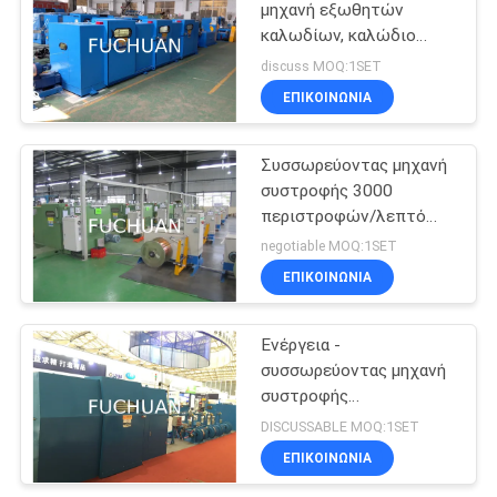
μηχανή εξωθητών
καλωδίων, καλώδιο
70
χαλκού που στρίβει τη
discuss MOQ:1SET
μηχανή 630/800mm
σύρμα μηχανή
ΕΠΙΚΟΙΝΩΝΊΑ
εξώθησης
Συσσωρεύοντας μηχανή
συστροφής 3000
περιστροφών/λεπτό
διπλή για τα
negotiable MOQ:1SET
σμαλτωμένα
ΕΠΙΚΟΙΝΩΝΊΑ
κονσερβοποιημένα
42
καλώδιο καλώδια
PVC μηχανή
Ενέργεια -
συσσωρεύοντας μηχανή
εξώθησης
συστροφής
αποταμίευσης διπλή με
DISCUSSABLE MOQ:1SET
το ηλεκτρομαγνητικό
ΕΠΙΚΟΙΝΩΝΊΑ
φρένο