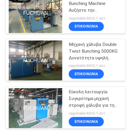
Bunching Machine
Αυξήστε την
70
παραγωγικότητα με
negotiable MOQ:1 σετ
υψηλή χωρητικότητα
σύρμα μηχανή
ΕΠΙΚΟΙΝΩΝΊΑ
εξώθησης
Μηχανή χάλυβα Double
Twist Bunching 5000KG
Δυνατότητα υψηλή
ταχύτητα
negotiable MOQ:1 σετ
ΕΠΙΚΟΙΝΩΝΊΑ
42
PVC μηχανή
Εύκολη λειτουργία
Συγκρότημα μηχανή
εξώθησης
στροφή χάλυβα για τη
μεγάλη παραγωγή
negotiable MOQ:1 σετ
ΕΠΙΚΟΙΝΩΝΊΑ