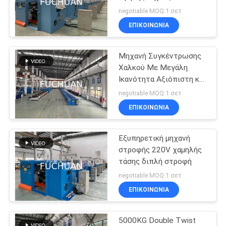
χωρητικότητα
negotiable MOQ:1 σετ
ΥΠΟΘΈΣΕΙΣ
ΕΠΙΚΟΙΝΩΝΊΑ
39
Καλώδιο χαλκού
Μηχανή Συγκέντρωσης
SITEMAP
Χαλκού Με Μεγάλη
που στρίβει τη
Ικανότητα Αξιόπιστη και
PRIVACY
Αποτελεσματική
μηχανή
negotiable MOQ:1 σετ
POLICY
ΕΠΙΚΟΙΝΩΝΊΑ
Εξυπηρετική μηχανή
28
στροφής 220V χαμηλής
καλώδιο συστροφή
τάσης διπλή στροφή
negotiable MOQ:1 σετ
μηχάνημα
ΕΠΙΚΟΙΝΩΝΊΑ
5000KG Double Twist