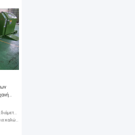
νων
χανή
ρος 800mm
ιο πυρήνων