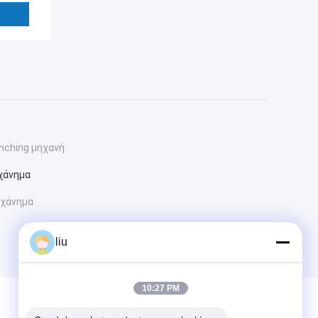
nching μηχανή
χάνημα
ηχάνημα
liu
10:27 PM