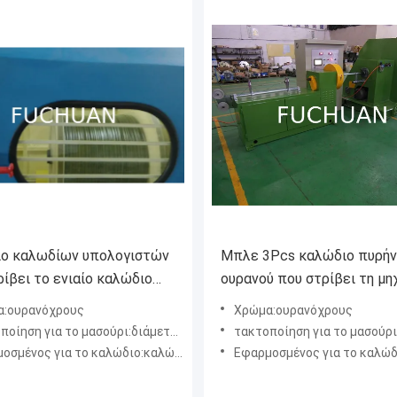
ο καλωδίων υπολογιστών
Μπλε 3Pcs καλώδιο πυρή
ρίβει το ενιαίο καλώδιο
ουρανού που στρίβει τη μη
φής μηχανών που βάζει
της υψηλής σταθερής
α:ουρανόχρους
Χρώμα:ουρανόχρους
ώτατη ταχύτητα 800Rpm
περιστροφής 700Rpm
ίηση για το μασούρι:διάμετρος 630mm
τακτοποίηση για το μασούρι:διάμετ
μένος για το καλώδιο:καλώδιο πυρήνων
Εφαρμοσμένος για το καλώδιο:καλώδ