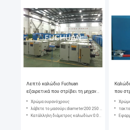
Λεπτό καλώδιο Fuchuan
Καλώδι
εξαιρετικά που στρίβει τη μηχανή
που στ
μηχανή πλεξίματος καλωδίων
συστρο
Χρώμα:ουρανόχρους
Χρώμ
0.03mm - 0.32mm
την αν
λάβετε το μασούρι:diameter200 250 300 400mm
τακτοπο
Κατάλληλη διάμετρος καλωδίων:0.03mm0.32mm
Εφαρμοσ