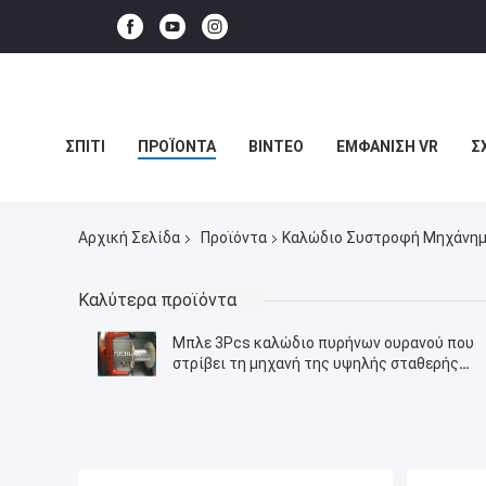
ΣΠΊΤΙ
ΠΡΟΪΌΝΤΑ
ΒΊΝΤΕΟ
ΕΜΦΆΝΙΣΗ VR
Σ
ΥΠΟΘΈΣΕΙΣ
Αρχική Σελίδα
Προϊόντα
Καλώδιο Συστροφή Μηχάνη
Καλύτερα προϊόντα
Μπλε 3Pcs καλώδιο πυρήνων ουρανού που
στρίβει τη μηχανή της υψηλής σταθερής
περιστροφής 700Rpm