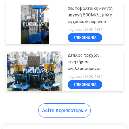
Φωτοβολταϊκή κινητή
14
μηχανή 500M/λ., μπλε
ενιαία
εγχύσεων ουρανού
negotiable MOQ:1SET
στρεβλότητα
ΕΠΙΚΟΙΝΩΝΊΑ
μηχάνημα
Διπλός τρέχων
κινητήριος
εναλλασσόμενου
31
ρεύματος γραμμών 370W
negotiable MOQ:1SET
καλώδιο μηχανή
εξώθησης μη αλόγονου
ΕΠΙΚΟΙΝΩΝΊΑ
κεφαλιών
εξώθησης
Δείτε περισσότερων