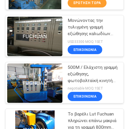
ΕΜΆΣ
ΕΡΏΤΗΣΗ ΤΏΡΑ
Μονώνοντας την
ΕΠΙΣΚΈΨΕΙΣ
88
τυλιγμένη γραμμή
ΣΤΟ
εξώθησης καλωδίων
διπλή στρεβλότητα
ΕΡΓΟΣΤΆΣΙΟ
δύναμης χαμηλή
USD33300 MOQ:1SET
bunching μηχανή
καπνίζοντας μη το
ΕΠΙΚΟΙΝΩΝΊΑ
αλόγονο
ΈΛΕΓΧΟΣ
500M / Ελάχιστη γραμμή
ΠΟΙΌΤΗΤΑΣ
εξώθησης,
φωτοβολταϊκή κινητή
56
ΕΠΙΚΟΙΝΩΝΉΣΤΕ
πλαστική μηχανή
negotiable MOQ:1SET
εγχύσεων
Συσσωρεύοντας
ΜΑΖΊ
ΕΠΙΚΟΙΝΩΝΊΑ
ΜΑΣ
μηχανή καλωδίων
Το βαρέλι Lut Fuchuan
πληρώνει επάνω μακριά
ΕΙΔΉΣΕΙΣ
για τη γραμμή 800mm