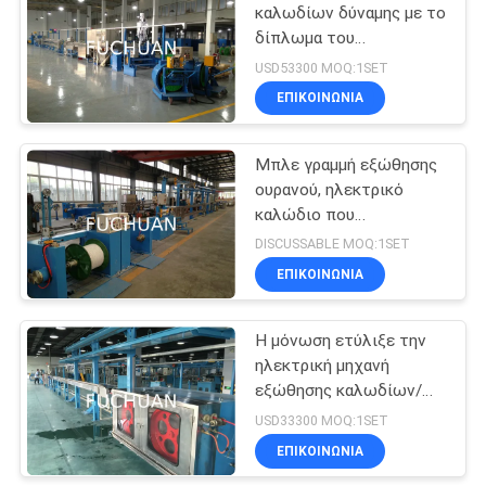
καλωδίων δύναμης με το
δίπλωμα του
70
δροσίζοντας καναλιού
USD53300 MOQ:1SET
τύπων W
σύρμα μηχανή
ΕΠΙΚΟΙΝΩΝΊΑ
εξώθησης
Μπλε γραμμή εξώθησης
ουρανού, ηλεκτρικό
καλώδιο που
κατασκευάζει τη μηχανή
DISCUSSABLE MOQ:1SET
500Rpm την ανώτατη
ΕΠΙΚΟΙΝΩΝΊΑ
42
ταχύτητα
PVC μηχανή
Η μόνωση ετύλιξε την
ηλεκτρική μηχανή
εξώθησης
εξώθησης καλωδίων/
καλωδίων δύναμης,
USD33300 MOQ:1SET
έλεγχος υπολογιστών
ΕΠΙΚΟΙΝΩΝΊΑ