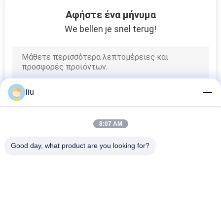
35
Αφήστε ένα μήνυμα
Ανοπτώντας
We bellen je snel terug!
μηχανή καλωδίων
liu
8:07 AM
Good day, what product are you looking for?
Λαϊκή κατηγορία
Όλα
Συσσωρεύοντας 
Καλώδιο Που 
Μηχανή Καλωδίων 
Στρίβει Τη Μηχανή
Χαλκού