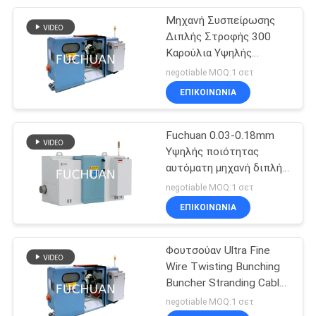
Μηχανή Συσπείρωσης
14
Διπλής Στροφής 300
ενιαία
Καρούλια Υψηλής
Ταχύτητας Ηλεκτρική
negotiable MOQ:1 σετ
στρεβλότητα
Μηχανή Στρέψης
ΕΠΙΚΟΙΝΩΝΊΑ
Εξοπλισμός Κατασκευής
μηχάνημα
Καλωδίων Χάλκινου
Σύρματος
Fuchuan 0.03-0.18mm
Υψηλής ποιότητας
αυτόματη μηχανή διπλής
31
στροφής για την
negotiable MOQ:1 σετ
καλώδιο μηχανή
κατασκευή καλωδίων
ΕΠΙΚΟΙΝΩΝΊΑ
χαλκού
εξώθησης
Φουτσούαν Ultra Fine
Wire Twisting Bunching
Buncher Stranding Cable
Machine Wire Cable
negotiable MOQ:1 σετ
Making Machine για