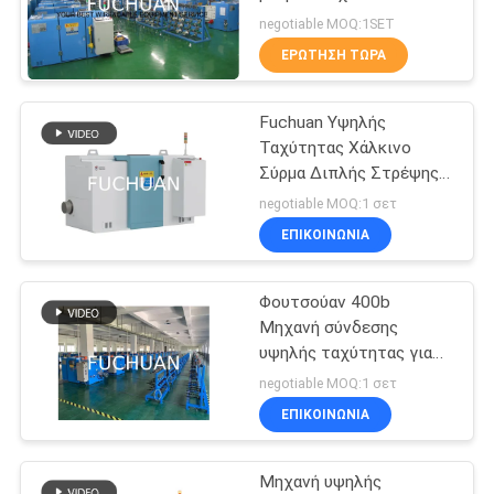
καλώδιο που στρίβει τη
negotiable MOQ:1SET
μηχανή εύκολη
ΥΠΟΘΈΣΕΙΣ
ΕΡΏΤΗΣΗ ΤΏΡΑ
λειτουργία
39
Καλώδιο χαλκού
Fuchuan Υψηλής
SITEMAP
Ταχύτητας Χάλκινο
που στρίβει τη
Σύρμα Διπλής Στρέψης
PRIVACY
Μηχανή Συσπείρωσης/
μηχανή
negotiable MOQ:1 σετ
Στρώσης HMI Βήμα
POLICY
ΕΠΙΚΟΙΝΩΝΊΑ
Φουτσούαν 400b
28
Μηχανή σύνδεσης
καλώδιο συστροφή
υψηλής ταχύτητας για
καλώδια καλωδίων
negotiable MOQ:1 σετ
μηχάνημα
λεπτού χαλκού
ΕΠΙΚΟΙΝΩΝΊΑ
Μηχανή υψηλής