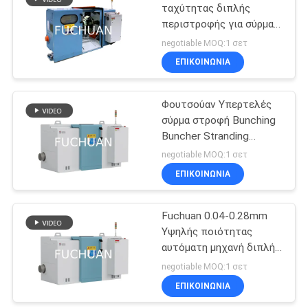
ταχύτητας διπλής
περιστροφής για σύρμα
70
χαλκού 300/400/450mm
negotiable MOQ:1 σετ
σύρμα μηχανή
ΕΠΙΚΟΙΝΩΝΊΑ
εξώθησης
Φουτσούαν Υπερτελές
σύρμα στροφή Bunching
Buncher Stranding
καλώδιο πλέξιμο
negotiable MOQ:1 σετ
Μηχανή Σύρμα καλώδιο
ΕΠΙΚΟΙΝΩΝΊΑ
42
κατασκευή Μηχανή
PVC μηχανή
Fuchuan 0.04-0.28mm
Υψηλής ποιότητας
εξώθησης
αυτόματη μηχανή διπλής
στροφής για την
negotiable MOQ:1 σετ
κατασκευή καλωδίων
ΕΠΙΚΟΙΝΩΝΊΑ
χαλκού