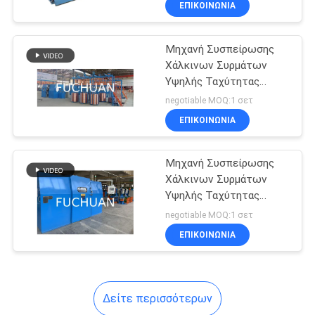
ΕΠΙΚΟΙΝΩΝΊΑ
35
κατασκευή καλωδίων
Ανοπτώντας
Μηχανή Συσπείρωσης
μηχανή καλωδίων
Χάλκινων Συρμάτων
Υψηλής Ταχύτητας
Διπλής Στροφής 1250
negotiable MOQ:1 σετ
Buncher
ΕΠΙΚΟΙΝΩΝΊΑ
Μηχανή Συσπείρωσης
Χάλκινων Συρμάτων
Υψηλής Ταχύτητας
Double Twist Buncher
negotiable MOQ:1 σετ
Machine 1000 Buncher
ΕΠΙΚΟΙΝΩΝΊΑ
Δείτε περισσότερων