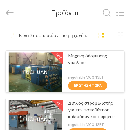
Kunshan
Fuchuan
Electrical
Προϊόντα
and
Mechanical
Co.,ltd.
All
Rights
ΣΠΊΤΙ
124
Reserved.
Κίνα Συσσωρεύοντας μηχανή καλωδίων χαλκού
Συσσωρεύοντας
ΠΡΟΪΌΝΤΑ
μηχανή καλωδίων
HOT
Μηχανή δέσμευσης
νικελίου
χαλκού
ΒΊΝΤΕΟ
negotiable MOQ:1SET
ΕΜΦΆΝΙΣΗ
ΕΡΏΤΗΣΗ ΤΏΡΑ
47
VR
Καλώδιο που
HOT
Διπλός στροβιλιστής
για την τοποθέτηση
ΣΧΕΤΙΚΆ
στρίβει τη μηχανή
καλωδίων και πυρήνες
ΜΕ
καλωδίων
negotiable MOQ:1SET