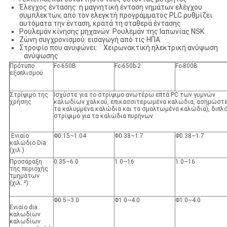
Έλεγχος έντασης: η μαγνητική ένταση νημάτων ελέγχου
συμπλεκτών, από τον ελεγκτή προγράμματος PLC ρυθμίζει
αυτόματα την ένταση, κρατά τη σταθερά έντασης
Ρουλεμάν κίνησης μηχανών: Ρουλεμάν της Ιαπωνίας NSK
Ζώνη συγχρονισμού: εισαγωγή από τις ΗΠΑ
Στροφίο που ανυψώνει: ¨ Χειρωνακτική ηλεκτρική ανύψωση
¨ ανύψωσης
Πρότυπο
Fc-650B
Fc-650b-2
Fc-800B
εξοπλισμού
Στρίψιμο της
Ισχύστε για το στρίψιμο ανωτέρω επτά PC των γυμνών
χρήσης
καλωδίων χαλκού, επικασσιτερωμένα καλώδια, ασημώστ
τα καλυμμένα καλώδια και τα σμαλτωμένα καλώδια), διπλ
στρίψιμο για τα καλώδια πυρήνων.
Ενιαίο
Φ0.15~1.04
Φ0.38~1.7
Φ0.38~1.7
καλώδιο Dia
(χιλ.)
Προσάραξη
0.35~6.0
1.0~16
1.0~16
της περιοχής
τμημάτων
(χιλ. ²)
Φ0.5~3.0
Φ1.0~4.0
Φ1.0~4.0
Ενιαίο dia
καλωδίων
καλωδίων