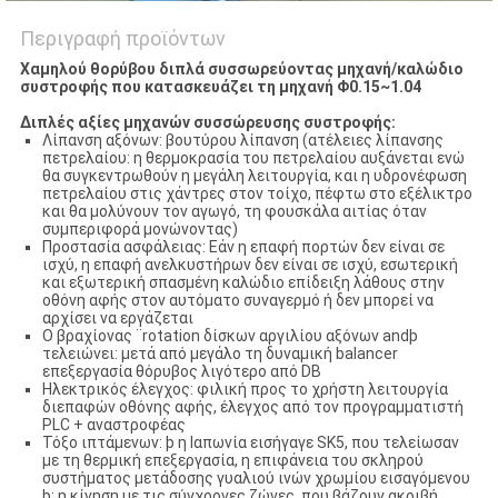
Περιγραφή προϊόντων
Χαμηλού θορύβου διπλά συσσωρεύοντας μηχανή/καλώδιο
συστροφής που κατασκευάζει τη μηχανή Φ0.15~1.04
Διπλές αξίες μηχανών συσσώρευσης συστροφής:
Λίπανση αξόνων: βουτύρου λίπανση (ατέλειες λίπανσης
πετρελαίου: η θερμοκρασία του πετρελαίου αυξάνεται ενώ
θα συγκεντρωθούν η μεγάλη λειτουργία, και η υδρονέφωση
πετρελαίου στις χάντρες στον τοίχο, πέφτω στο εξέλικτρο
και θα μολύνουν τον αγωγό, τη φουσκάλα αιτίας όταν
συμπεριφορά μονώνοντας)
Προστασία ασφάλειας: Εάν η επαφή πορτών δεν είναι σε
ισχύ, η επαφή ανελκυστήρων δεν είναι σε ισχύ, εσωτερική
και εξωτερική σπασμένη καλώδιο επίδειξη λάθους στην
οθόνη αφής στον αυτόματο συναγερμό ή δεν μπορεί να
αρχίσει να εργάζεται
Ο βραχίονας ¨rotation δίσκων αργιλίου αξόνων andþ
τελειώνει: μετά από μεγάλο τη δυναμική balancer
επεξεργασία θόρυβος λιγότερο από DB
Ηλεκτρικός έλεγχος: φιλική προς το χρήστη λειτουργία
διεπαφών οθόνης αφής, έλεγχος από τον προγραμματιστή
PLC + αναστροφέας
Τόξο ιπτάμενων: þ η Ιαπωνία εισήγαγε SK5, που τελείωσαν
με τη θερμική επεξεργασία, η επιφάνεια του σκληρού
συστήματος μετάδοσης γυαλιού ινών χρωμίου εισαγόμενου
þ: η κίνηση με τις σύγχρονες ζώνες, που βάζουν ακριβή,