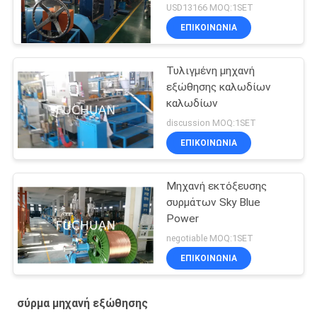
USD13166 MOQ:1SET
ΕΠΙΚΟΙΝΩΝΊΑ
Τυλιγμένη μηχανή
εξώθησης καλωδίων
καλωδίων
discussion MOQ:1SET
ΕΠΙΚΟΙΝΩΝΊΑ
Μηχανή εκτόξευσης
συρμάτων Sky Blue
Power
negotiable MOQ:1SET
ΕΠΙΚΟΙΝΩΝΊΑ
σύρμα μηχανή εξώθησης