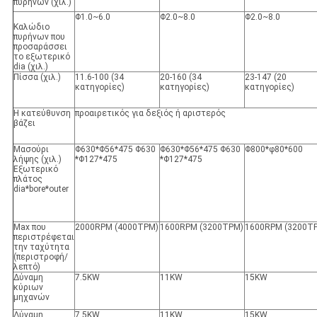
πυρήνων (χιλ.)
Φ1.0~6.0
Φ2.0~8.0
Φ2.0~8.0
Καλώδιο
πυρήνων που
προσαράσσει
το εξωτερικό
dia (χιλ.)
Πίσσα (χιλ.)
11.6-100 (34
20-160 (34
23-147 (20
κατηγορίες)
κατηγορίες)
κατηγορίες)
Η κατεύθυνση
προαιρετικός για δεξιός ή αριστερός
βάζει
Μασούρι
Φ630*Φ56*475 Φ630
Φ630*Φ56*475 Φ630
Φ800*φ80*600
λήψης (χιλ.)
*Φ127*475
*Φ127*475
Εξωτερικό
πλάτος
dia*bore*outer
Max που
2000RPM (4000TPM)
1600RPM (3200TPM)
1600RPM (3200T
περιστρέφεται
την ταχύτητα
(περιστροφή/
λεπτό)
Δύναμη
7.5KW
11KW
15KW
κύριων
μηχανών
Δύναμη
7.5KW
11KW
15KW