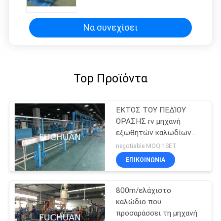
συστροφής που κατασκευάζει τη
μηχανή Φ0.15~1.04
Να συνεχίσει
Top Προϊόντα
ΕΚΤΌΣ ΤΟΥ ΠΕΔΊΟΥ
ΌΡΑΣΗΣ rv μηχανή
εξωθητών καλωδίων
του BV BVV
negotiable MOQ:1SET
ΕΠΙΚΟΙΝΩΝΊΑ
800m/ελάχιστο
καλώδιο που
προσαράσσει τη μηχανή