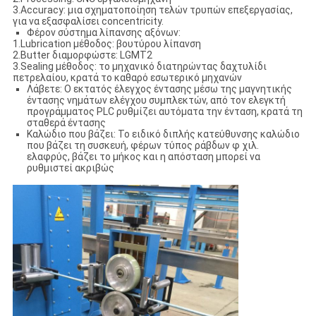
3.Accuracy: μια σχηματοποίηση τελών τρυπών επεξεργασίας,
για να εξασφαλίσει concentricity.
Φέρον σύστημα λίπανσης αξόνων:
1.Lubrication μέθοδος: βουτύρου λίπανση
2.Butter διαμορφώστε: LGMT2
3.Sealing μέθοδος: το μηχανικό διατηρώντας δαχτυλίδι
πετρελαίου, κρατά το καθαρό εσωτερικό μηχανών
Λάβετε: Ο εκτατός έλεγχος έντασης μέσω της μαγνητικής
έντασης νημάτων ελέγχου συμπλεκτών, από τον ελεγκτή
προγράμματος PLC ρυθμίζει αυτόματα την ένταση, κρατά τη
σταθερά έντασης
Καλώδιο που βάζει: Το ειδικό διπλής κατεύθυνσης καλώδιο
που βάζει τη συσκευή, φέρων τύπος ράβδων φ χιλ.
ελαφρύς, βάζει το μήκος και η απόσταση μπορεί να
ρυθμιστεί ακριβώς