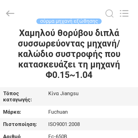
Kunshan
Fuchuan
Electrical
and
Mechanical
σύρμα μηχανή εξώθησης
Co.,ltd.
All
Rights
Χαμηλού θορύβου διπλά
ΣΠΊΤΙ
Reserved.
συσσωρεύοντας μηχανή/
ΠΡΟΪΌΝΤΑ
καλώδιο συστροφής που
κατασκευάζει τη μηχανή
ΒΊΝΤΕΟ
Φ0.15~1.04
ΕΜΦΆΝΙΣΗ
Τόπος
Κίνα Jiangsu
καταγωγής:
VR
Μάρκα:
Fuchuan
ΣΧΕΤΙΚΆ
Πιστοποίηση:
ISO9001:2008
ΜΕ
Αριθμό
Fc-650B