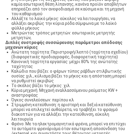
καμία εσωτερική θέση λίπανσης, κανένα προϊόν αποβλήτων
επηρεάζει από τον ανεφοδιασμό σε καύσιμα και τη μηχανή
του καθαρισμού
Αλλάξτε το λαϊκό μήκος: εύκολος να λειτουργήσει, να
αλλάξει ακριβώς την κύρια ρόδα σύμφωνα με το λαϊκό
φύλλο μήκους
Μετρώντας τρόπος μετρητών: εσωτερικός μετρητής
μετρητών,
Διπλές συστροφής συσσώρευσης παράμετροι απόδοσης
μηχανών κύριες
Ανώτατη ταχύτητα: Περιστροφή/λεπτό (ταχύτητα σχεδίου)
(διαφορετικές προδιαγραφές, διαφορετική ταχύτητα)
Κανονική ταχύτητα εργασίας: μέχρι 80% της ανώτατης
ταχύτητας
Καλώδιο που βάζει: ο φέρων τύπος ράβδων στιλβωτικής
ουσίας χιλ., κύλισμα βάζει το μήκος και η απόσταση μπορεί
να ρυθμιστεί ακριβώς
Το σκέλος βάζει το μήκος: χιλ.
Κύρια μηχανή: Μηχανή εναλλασσόμενου ρεύματος KW +
αναστροφέας
Όγκος συνελεύσεων: περίπου κλ
Στριμμένη κατεύθυνση: η αριστερή και δεξιά κατεύθυνση
μπορεί να επιλεχτεί αυθαίρετα, να τραβήξει το φραγμό
διακοπτών για να αλλάξει την κατεύθυνση, εύκολη
λειτουργία
Φρένο: Με τα ηλεκτρομαγνητικά φρένα, μπορεί να επιτύχει
το αυτόματο φρενάρισμα όταν εσωτερική αποσύνδεση του
/external, και συναντήστε τους θέτοντας μετρητές