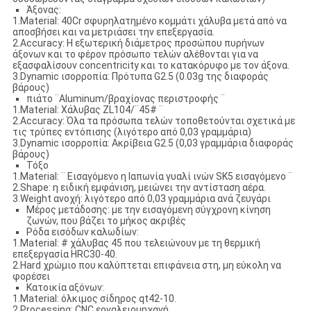
Άξονας:
1.Material: 40Cr σφυρηλατημένο κομμάτι χάλυβα μετά από να
αποσβήσει και να μετριάσει την επεξεργασία.
2.Accuracy: Η εξωτερική διάμετρος προσώπου πυρήνων
άξονων και το φέρον πρόσωπο τελών αλέθονται για να
εξασφαλίσουν concentricity και το κατακόρυφο με τον άξονα.
3.Dynamic ισορροπία: Πρότυπα G2.5 (0.03g της διαφοράς
βάρους)
πιάτο ¨Aluminum/βραχίονας περιστροφής ¨
1.Material: Χάλυβας ZL104/¨45# ¨
2.Accuracy: Όλα τα πρόσωπα τελών τοποθετούνται σχετικά με
τις τρύπες εντόπισης (λιγότερο από 0,03 γραμμάρια)
3.Dynamic ισορροπία: Ακρίβεια G2.5 (0,03 γραμμάρια διαφοράς
βάρους)
Τόξο
1.Material: ¨ Εισαγόμενο η Ιαπωνία γυαλί ινών SK5 εισαγόμενο ¨
2.Shape: η ειδική εμφάνιση, μειώνει την αντίσταση αέρα.
3.Weight ανοχή: λιγότερο από 0,03 γραμμάρια ανά ζευγάρι
Μέρος μετάδοσης: με την εισαγόμενη σύγχρονη κίνηση
ζωνών, που βάζει το μήκος ακριβές
Ρόδα εισόδων καλωδίων:
1.Material: # χάλυβας 45 που τελειώνουν με τη θερμική
επεξεργασία HRC30-40.
2.Hard χρώμιο που καλύπτεται επιφάνεια στη, μη εύκολη να
φορέσει
Κατοικία αξόνων:
1.Material: όλκιμος σίδηρος qt42-10.
2.Processing: CNC εργαλειομηχανή