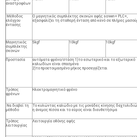
αναστροφέων
Μέθοδος
Ο μαγνητικός συμπλέκτης σκονών αφής screen+ PLC+,
ελέγχου
εξασφαλίζει τη σταθερή ένταση από κενό σε πλήρες μασού
έντασης
Μαγνητικός
5kgf
10kgf
10kgf
συμπλέκτης
σκονών
Προστασία
αυτόματα φρένο/στάση 1)το εσωτερικό και το εξωτερικό
καλωδίων είναι σπασμένα
2)το προετοιμασμένο μήκος προσεγγίζεται
Τρόπος
Ηλεκτρομαγνητικό φρένο
φρένων
Να διαβεί τη
Το κυλώντας καλώδιο με τις μονάδες κίνησης δαχτυλιδιώ
μέθοδο
η άνεμος πίσσα και το εύρος είναι διευθετήσιμα
Τρόπος
Λειτουργία οθόνης αφής
λειτουργίας