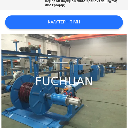
Χαμηλού θορύβου συσσωρεύοντας μηχανή
συστροφής
ΥΠΟΘΈΣΕΙΣ
ΚΑΛΎΤΕΡΗ ΤΙΜΉ
SITEMAP
PRIVACY
POLICY