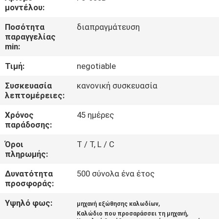
ΕΜΆΣ
μοντέλου:
Ποσότητα
διαπραγμάτευση
ΕΠΙΣΚΈΨΕΙΣ
παραγγελίας
min:
ΣΤΟ
Τιμή:
negotiable
ΕΡΓΟΣΤΆΣΙΟ
Συσκευασία
κανονική συσκευασία
λεπτομέρειες:
ΈΛΕΓΧΟΣ
Χρόνος
45 ημέρες
ΠΟΙΌΤΗΤΑΣ
παράδοσης:
Όροι
T / T, L / C
ΕΠΙΚΟΙΝΩΝΉΣΤΕ
πληρωμής:
ΜΑΖΊ
Δυνατότητα
500 σύνολα ένα έτος
ΜΑΣ
προσφοράς:
Υψηλό φως:
,
μηχανή εξώθησης καλωδίων
ΕΙΔΉΣΕΙΣ
,
Καλώδιο που προσαράσσει τη μηχανή