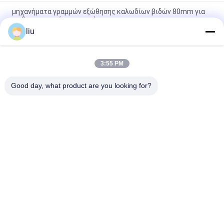
μηχανήματα γραμμών εξώθησης καλωδίων βιδών 80mm για
τη βιομηχανική παραγωγή
liu
Μηχανή εκτόξευσης καλωδίων 1800kg 200kg/h με βίδα
2000mm και μήκος 3200mm
3:55 PM
380V/50Hz ταχύτητα μηχανών 10-80r/min εξωθητών
καλωδίων για τη βιομηχανική χρήση
Good day, what product are you looking for?
Λαϊκή κατηγορία
Όλα
Συσσωρεύοντας 
Καλώδιο Που 
Μηχανή Καλωδίων 
Στρίβει Τη Μηχανή
Χαλκού
Διπλή Στρεβλότητα 
Συσσωρεύοντας 
Bunching Μηχανή
Μηχανή Καλωδίων
Καλώδιο Χαλκού 
Καλώδιο Συστροφή 
Που Στρίβει Τη 
Μηχάνημα
Μηχανή
Σύρμα Μηχανή 
PVC Μηχανή 