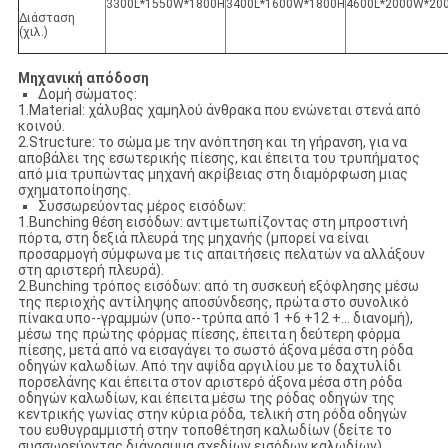
3300L*1550W*1800H
3400L*1600W*1800H
4600L*2000W*20
Διάσταση
(χιλ.)
Μηχανική απόδοση
Δομή σώματος:
1.Material: χάλυβας χαμηλού άνθρακα που ενώνεται στενά από
κοινού.
2.Structure: το σώμα με την ανόπτηση και τη γήρανση, για να
αποβάλει της εσωτερικής πίεσης, και έπειτα του τρυπήματος
από μια τρυπώντας μηχανή ακρίβειας στη διαμόρφωση μιας
σχηματοποίησης.
Συσσωρεύοντας μέρος εισόδων:
1.Bunching θέση εισόδων: αντιμετωπίζοντας στη μπροστινή
πόρτα, στη δεξιά πλευρά της μηχανής (μπορεί να είναι
προσαρμογή σύμφωνα με τις απαιτήσεις πελατών να αλλάξουν
στη αριστερή πλευρά).
2.Bunching τρόπος εισόδων: από τη συσκευή εξόφλησης μέσω
της περιοχής αντίληψης αποσύνδεσης, πρώτα στο συνολικό
πίνακα υπο--γραμμών (υπο--τρύπα από 1 +6 +12 +… διανομή),
μέσω της πρώτης φόρμας πίεσης, έπειτα η δεύτερη φόρμα
πίεσης, μετά από να εισαγάγει το σωστό άξονα μέσα στη ρόδα
οδηγών καλωδίων. Από την αψίδα αργιλίου με το δαχτυλίδι
πορσελάνης και έπειτα στον αριστερό άξονα μέσα στη ρόδα
οδηγών καλωδίων, και έπειτα μέσω της ρόδας οδηγών της
κεντρικής γωνίας στην κύρια ρόδα, τελική στη ρόδα οδηγών
του ευθυγραμμιστή στην τοποθέτηση καλωδίων (δείτε το
συσσωρεύοντας διάγραμμα σχεδίων εισόδων καλωδίων)