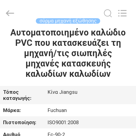
Kunshan
Fuchuan
Electrical
and
Mechanical
σύρμα μηχανή εξώθησης
Co.,ltd.
All
Rights
Αυτοματοποιημένο καλώδιο
ΣΠΊΤΙ
Reserved.
PVC που κατασκευάζει τη
ΠΡΟΪΌΝΤΑ
μηχανή/τις σιωπηλές
μηχανές κατασκευής
ΒΊΝΤΕΟ
καλωδίων καλωδίων
ΕΜΦΆΝΙΣΗ
Τόπος
Κίνα Jiangsu
καταγωγής:
VR
Μάρκα:
Fuchuan
ΣΧΕΤΙΚΆ
Πιστοποίηση:
ISO9001:2008
ΜΕ
Αριθμό
Fc-90-2