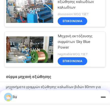
εξώθησης καλωδίων
καλωδίων
discussion MOQ:1SET
ΕΠΙΚΟΙΝΩΝΊΑ
Μηχανή εκτόξευσης
συρμάτων Sky Blue
Power
negotiable MOQ:1SET
ΕΠΙΚΟΙΝΩΝΊΑ
σύρμα μηχανή εξώθησης
μηχανήματα γραμμών εξώθησης καλωδίων βιδών 80mm για
τη βιομηχανική παραγωγή
liu
Μηχανή εκτόξευσης καλωδίων 1800kg 200kg/h με βίδα
2000mm και μήκος 3200mm