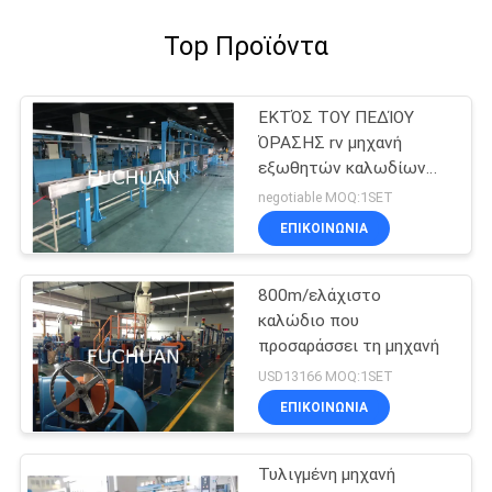
Top Προϊόντα
ΕΚΤΌΣ ΤΟΥ ΠΕΔΊΟΥ
ΌΡΑΣΗΣ rv μηχανή
εξωθητών καλωδίων
του BV BVV
negotiable MOQ:1SET
ΕΠΙΚΟΙΝΩΝΊΑ
800m/ελάχιστο
καλώδιο που
προσαράσσει τη μηχανή
USD13166 MOQ:1SET
ΕΠΙΚΟΙΝΩΝΊΑ
Τυλιγμένη μηχανή