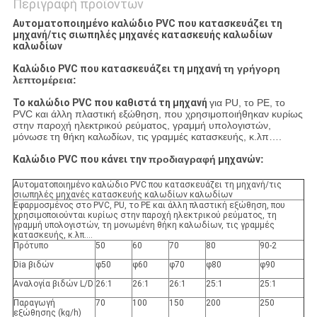
Περιγραφή προϊόντων
Αυτοματοποιημένο καλώδιο PVC που κατασκευάζει τη
μηχανή/τις σιωπηλές μηχανές κατασκευής καλωδίων
καλωδίων
Καλώδιο PVC που κατασκευάζει τη μηχανή
τη γρήγορη
λεπτομέρεια:
Το καλώδιο PVC που καθιστά τη μηχανή
για PU, το PE, το
PVC και άλλη πλαστική εξώθηση, που χρησιμοποιήθηκαν κυρίως
στην παροχή ηλεκτρικού ρεύματος, γραμμή υπολογιστών,
μόνωσε τη θήκη καλωδίων, τις γραμμές κατασκευής, κ.λπ….
Καλώδιο PVC που κάνει την
προδιαγραφή
μηχανών
:
Αυτοματοποιημένο καλώδιο PVC που κατασκευάζει τη μηχανή/τις
σιωπηλές μηχανές κατασκευής καλωδίων καλωδίων
Εφαρμοσμένος στο PVC, PU, το PE και άλλη πλαστική εξώθηση, που
χρησιμοποιούνται κυρίως στην παροχή ηλεκτρικού ρεύματος, τη
γραμμή υπολογιστών, τη μονωμένη θήκη καλωδίων, τις γραμμές
κατασκευής, κ.λπ….
Πρότυπο
50
60
70
80
90-2
Dia βιδών
φ50
φ60
φ70
φ80
φ90
Αναλογία βιδών L/D
26:1
26:1
26:1
25:1
25:1
Παραγωγή
70
100
150
200
250
εξώθησης (kg/h)