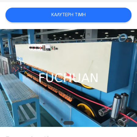
ΥΠΟΘΈΣΕΙΣ
ΚΑΛΎΤΕΡΗ ΤΙΜΉ
SITEMAP
PRIVACY
POLICY