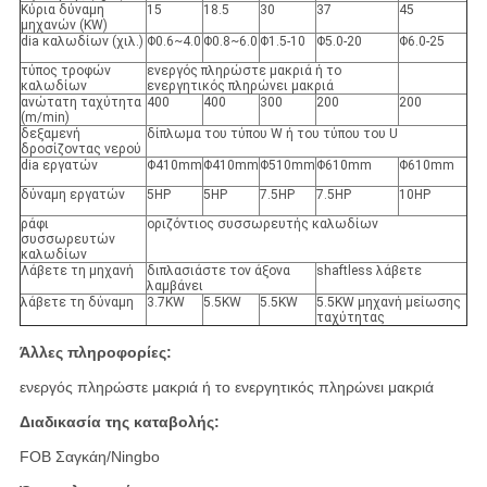
Κύρια δύναμη
15
18.5
30
37
45
μηχανών (KW)
dia καλωδίων (χιλ.)
Φ0.6~4.0
Φ0.8~6.0
Φ1.5-10
Φ5.0-20
Φ6.0-25
τύπος τροφών
ενεργός πληρώστε μακριά ή το
καλωδίων
ενεργητικός πληρώνει μακριά
ανώτατη ταχύτητα
400
400
300
200
200
(m/min)
δεξαμενή
δίπλωμα του τύπου W ή του τύπου του U
δροσίζοντας νερού
dia εργατών
Φ410mm
Φ410mm
Φ510mm
Φ610mm
Φ610mm
δύναμη εργατών
5HP
5HP
7.5HP
7.5HP
10HP
ράφι
οριζόντιος συσσωρευτής καλωδίων
συσσωρευτών
καλωδίων
Λάβετε τη μηχανή
διπλασιάστε τον άξονα
shaftless λάβετε
λαμβάνει
λάβετε τη δύναμη
3.7KW
5.5KW
5.5KW
5.5KW μηχανή μείωσης
ταχύτητας
Άλλες πληροφορίες:
ενεργός πληρώστε μακριά ή το ενεργητικός πληρώνει μακριά
Διαδικασία της καταβολής:
FOB Σαγκάη/Ningbo