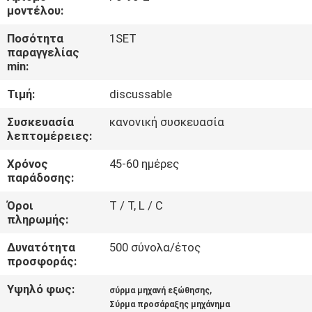
ΕΜΆΣ
μοντέλου:
Ποσότητα
1SET
ΕΠΙΣΚΈΨΕΙΣ
παραγγελίας
min:
ΣΤΟ
Τιμή:
discussable
ΕΡΓΟΣΤΆΣΙΟ
Συσκευασία
κανονική συσκευασία
λεπτομέρειες:
ΈΛΕΓΧΟΣ
Χρόνος
45-60 ημέρες
ΠΟΙΌΤΗΤΑΣ
παράδοσης:
Όροι
T / T, L / C
ΕΠΙΚΟΙΝΩΝΉΣΤΕ
πληρωμής:
ΜΑΖΊ
Δυνατότητα
500 σύνολα/έτος
ΜΑΣ
προσφοράς:
Υψηλό φως:
,
σύρμα μηχανή εξώθησης
ΕΙΔΉΣΕΙΣ
Σύρμα προσάραξης μηχάνημα