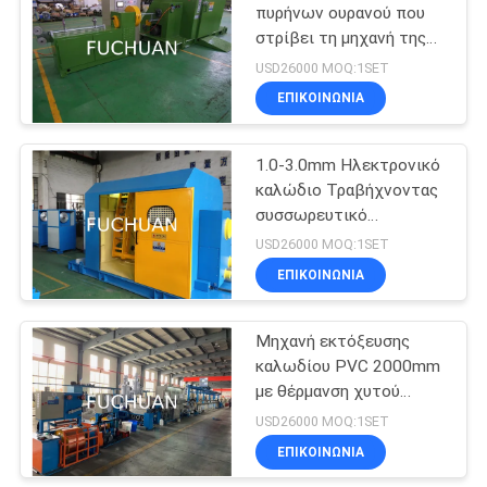
πυρήνων ουρανού που
στρίβει τη μηχανή της
υψηλής σταθερής
USD26000 MOQ:1SET
περιστροφής 700Rpm
ΕΠΙΚΟΙΝΩΝΊΑ
1.0-3.0mm Ηλεκτρονικό
καλώδιο Τραβήχνοντας
συσσωρευτικό
συσσωρευτικό
USD26000 MOQ:1SET
συσσωρευτικό
ΕΠΙΚΟΙΝΩΝΊΑ
συσσωρευτικό
συσσωρευτικό καλώδιο
ράμματα καλώδιο
Μηχανή εκτόξευσης
κατασκευή μηχανή
καλωδίου PVC 2000mm
με θέρμανση χυτού
αλουμινίου
USD26000 MOQ:1SET
800*400*1000mm
ΕΠΙΚΟΙΝΩΝΊΑ