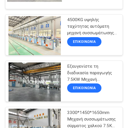
ΕΜΆΣ
4500KG υψηλής
ΕΠΙΣΚΈΨΕΙΣ
ταχύτητας αυτόματη
ΣΤΟ
μηχανή συσσωμάτωσης
σύρματος χαλκού για την
ΕΡΓΟΣΤΆΣΙΟ
ΕΠΙΚΟΙΝΩΝΊΑ
παραγωγή ηλεκτρικού
σύρματος
ΈΛΕΓΧΟΣ
Εξευγενίστε τη
ΠΟΙΌΤΗΤΑΣ
διαδικασία παραγωγής
7.5KW Μηχανή
τυλίγματος χαλκού
ΕΠΙΚΟΙΝΩΝΉΣΤΕ
ΕΠΙΚΟΙΝΩΝΊΑ
3300*1450*1650m
ΜΑΖΊ
ΜΑΣ
3300*1450*1650mm
Μηχανή συσσωμάτωσης
ΕΙΔΉΣΕΙΣ
σύρματος χαλκού 7.5KW