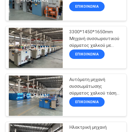
αυτόματη τροφοδοσία
ΕΠΙΚΟΙΝΩΝΊΑ
ΥΠΟΘΈΣΕΙΣ
3300*1450*1650mm
SITEMAP
Μηχανή συσσωρευτικού
σύρματος χαλκού με
ηλεκτρική πηγή ισχύος
PRIVACY
ΕΠΙΚΟΙΝΩΝΊΑ
7,5 kW
POLICY
Αυτόματη μηχανή
συσσωμάτωσης
σύρματος χαλκού τάση
220V/380V Για 0,2-
ΕΠΙΚΟΙΝΩΝΊΑ
1,04mm Σύρματος
σύρματος χαλκού
Ηλεκτρική μηχανή