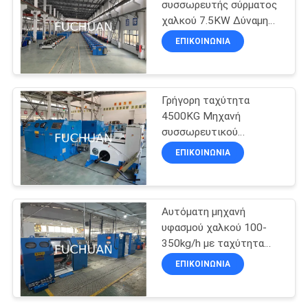
συσσωρευτής σύρματος
χαλκού 7.5KW Δύναμη
220V/380V Τετάρτη
ΕΠΙΚΟΙΝΩΝΊΑ
100m/min Ταχύτητα
4500KG Βάρος
Γρήγορη ταχύτητα
4500KG Μηχανή
συσσωρευτικού
σύρματος χαλκού Για την
ΕΠΙΚΟΙΝΩΝΊΑ
παραγωγή σύρματος
διαμέτρου 0,2-1,04 mm
Αυτόματη μηχανή
υφασμού χαλκού 100-
350kg/h με ταχύτητα
100m/min
ΕΠΙΚΟΙΝΩΝΊΑ