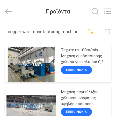
Kunshan
Fuchuan
Electrical
Προϊόντα
and
Mechanical
Co.,ltd.
All
Rights
ΣΠΊΤΙ
Reserved.
copper wire manufacturing machine διαδικτυακή κατ
ΠΡΟΪΌΝΤΑ
Ταχύτητα 100m/min
Μηχανή ομαδοποίησης
ΒΊΝΤΕΟ
χαλκού για καλώδια 0,2-
1,04mm - 4500KG 100-
ΕΠΙΚΟΙΝΩΝΊΑ
300kg/h
ΕΜΦΆΝΙΣΗ
VR
Μηχανή περιτύλιξης
χάλκινου σύρματος
ΣΧΕΤΙΚΆ
υψηλής απόδοσης
ΜΕ
220V/380V τάση 100-
ΕΠΙΚΟΙΝΩΝΊΑ
300kg/h Ικανότητα