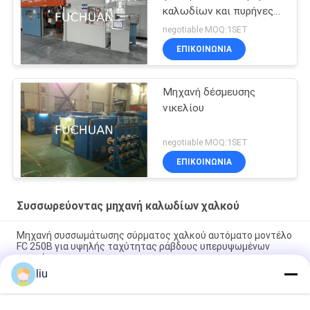
καλωδίων και πυρήνες
καλωδίων
negotiable MOQ:1SET
ΕΠΙΚΟΙΝΩΝΊΑ
Μηχανή δέσμευσης
νικελίου
negotiable MOQ:1SET
ΕΠΙΚΟΙΝΩΝΊΑ
Συσσωρεύοντας μηχανή καλωδίων χαλκού
Μηχανή συσσωμάτωσης σύρματος χαλκού αυτόματο μοντέλο
FC 250B για υψηλής ταχύτητας ράβδους υπερυψωμένων
αγωγών
liu
Φουτσούαν 800 Μεγάλη ταχύτητα Χαλκό Wire Double
Twisting Stranding Bunching Machine