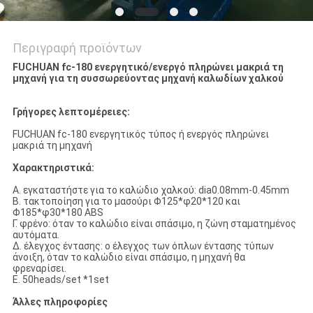
Περιγραφή προϊόντων
FUCHUAN fc-180 ενεργητικό/ενεργό πληρώνει μακριά τη
μηχανή για τη συσσωρεύοντας μηχανή καλωδίων χαλκού
Γρήγορες λεπτομέρειες:
FUCHUAN fc-180 ενεργητικός τύπος ή ενεργός πληρώνει
μακριά τη μηχανή
Χαρακτηριστικά:
Α. εγκαταστήστε για το καλώδιο χαλκού: dia0.08mm-0.45mm
Β. τακτοποίηση για το μασούρι Φ125*φ20*120 και
Φ185*φ30*180 ABS
Γ. φρένο: όταν το καλώδιο είναι σπάσιμο, η ζώνη σταματημένος
αυτόματα.
Δ. έλεγχος έντασης: ο έλεγχος των όπλων έντασης τύπων
άνοιξη, όταν το καλώδιο είναι σπάσιμο, η μηχανή θα
φρεναρίσει.
Ε. 50heads/set *1set
Άλλες πληροφορίες