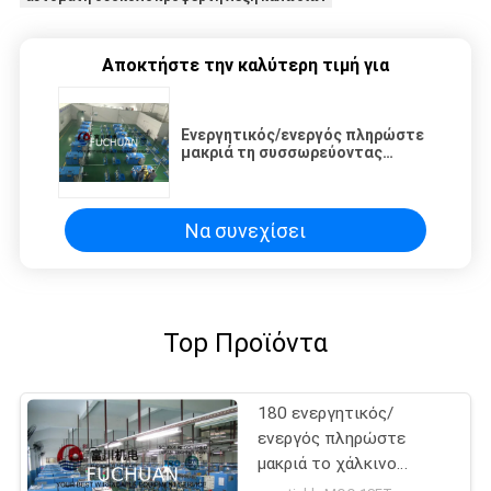
Αποκτήστε την καλύτερη τιμή για
Ενεργητικός/ενεργός πληρώστε
μακριά τη συσσωρεύοντας
μηχανή καλωδίων χαλκού για το
καλώδιο χαλκού 0.08mm -
0.45mm
Να συνεχίσει
Top Προϊόντα
180 ενεργητικός/
ενεργός πληρώστε
μακριά το χάλκινο
καλώδιο που στρίβει τη