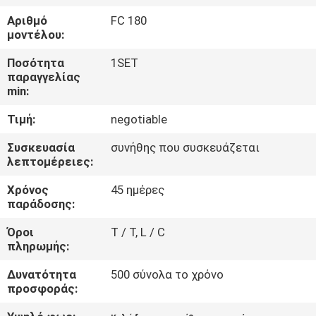
ΕΜΆΣ
Αριθμό
FC 180
μοντέλου:
ΕΠΙΣΚΈΨΕΙΣ
Ποσότητα
1SET
ΣΤΟ
παραγγελίας
min:
ΕΡΓΟΣΤΆΣΙΟ
Τιμή:
negotiable
ΈΛΕΓΧΟΣ
Συσκευασία
συνήθης που συσκευάζεται
λεπτομέρειες:
ΠΟΙΌΤΗΤΑΣ
Χρόνος
45 ημέρες
παράδοσης:
ΕΠΙΚΟΙΝΩΝΉΣΤΕ
Όροι
T / T, L / C
ΜΑΖΊ
πληρωμής:
ΜΑΣ
Δυνατότητα
500 σύνολα το χρόνο
προσφοράς:
ΕΙΔΉΣΕΙΣ