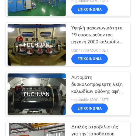
negotiable MOQ:1SET
μηχανή εύκολη
ΕΠΙΚΟΙΝΩΝΊΑ
λειτουργία
Υψηλή παραγωγικότητα
19 συσσωρεύοντας
μηχανή 2000 καλωδίων
χαλκού PC ελεγκτής
USD49330 MOQ:1SET
PLC περιστροφής/
ΕΠΙΚΟΙΝΩΝΊΑ
λεπτό
Αυτόματη
δυσκολοπρόφερτη λέξη
καλωδίων οθόνης αφής
για το σμαλτωμένο
negotiable MOQ:1SET
καλώδιο/τα γυμνά
ΕΠΙΚΟΙΝΩΝΊΑ
καλώδια χαλκού
Διπλός στροβιλιστής
για την τοποθέτηση