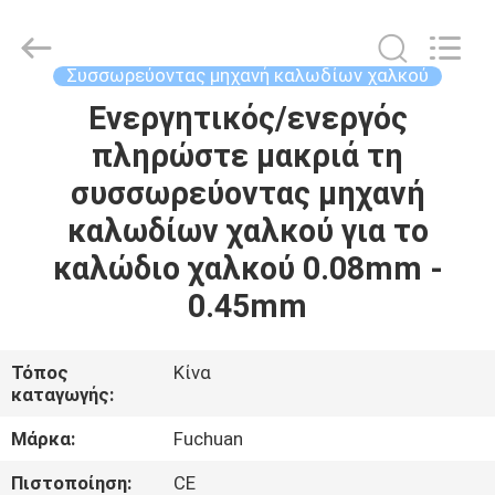
Kunshan
Fuchuan
Electrical
and
Mechanical
Συσσωρεύοντας μηχανή καλωδίων χαλκού
Co.,ltd.
All
Rights
Ενεργητικός/ενεργός
ΣΠΊΤΙ
Reserved.
πληρώστε μακριά τη
ΠΡΟΪΌΝΤΑ
συσσωρεύοντας μηχανή
καλωδίων χαλκού για το
ΒΊΝΤΕΟ
καλώδιο χαλκού 0.08mm -
0.45mm
ΕΜΦΆΝΙΣΗ
VR
Τόπος
Κίνα
καταγωγής:
ΣΧΕΤΙΚΆ
Μάρκα:
Fuchuan
ΜΕ
Πιστοποίηση:
CE