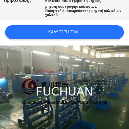
Υψηλό φως:
,
Καλώδιο που στρίβει τη μηχανή
,
μηχανή συστροφής καλωδίων
Παθητική συσσωρεύοντας μηχανή καλωδίων
ΥΠΟΘΈΣΕΙΣ
χαλκού
ΚΑΛΎΤΕΡΗ ΤΙΜΉ
SITEMAP
PRIVACY
POLICY