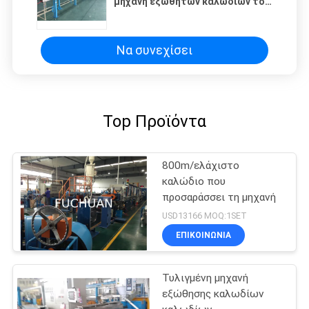
μηχανή εξωθητών καλωδίων του
BV BVV
Να συνεχίσει
Top Προϊόντα
800m/ελάχιστο
καλώδιο που
προσαράσσει τη μηχανή
USD13166 MOQ:1SET
ΕΠΙΚΟΙΝΩΝΊΑ
Τυλιγμένη μηχανή
εξώθησης καλωδίων