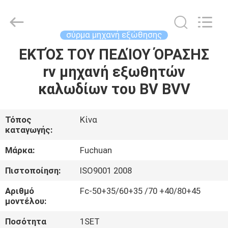
Kunshan
Fuchuan
Electrical
and
Mechanical
σύρμα μηχανή εξώθησης
Co.,ltd.
All
Rights
ΕΚΤΌΣ ΤΟΥ ΠΕΔΊΟΥ ΌΡΑΣΗΣ
ΣΠΊΤΙ
Reserved.
rv μηχανή εξωθητών
ΠΡΟΪΌΝΤΑ
καλωδίων του BV BVV
ΒΊΝΤΕΟ
Τόπος
Κίνα
καταγωγής:
ΕΜΦΆΝΙΣΗ
Μάρκα:
Fuchuan
VR
Πιστοποίηση:
ISO9001 2008
Αριθμό
Fc-50+35/60+35 /70 +40/80+45
ΣΧΕΤΙΚΆ
μοντέλου:
ΜΕ
Ποσότητα
1SET