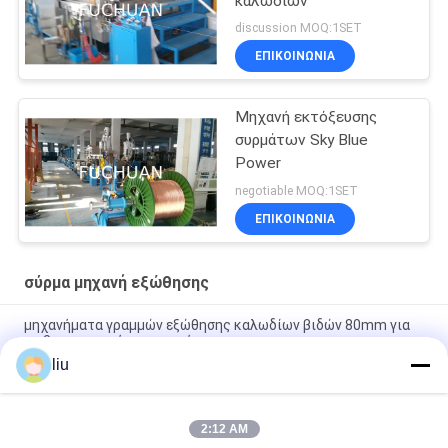
καλωδίων
discussion MOQ:1SET
ΕΠΙΚΟΙΝΩΝΊΑ
Μηχανή εκτόξευσης
συρμάτων Sky Blue
Power
negotiable MOQ:1SET
ΕΠΙΚΟΙΝΩΝΊΑ
σύρμα μηχανή εξώθησης
μηχανήματα γραμμών εξώθησης καλωδίων βιδών 80mm για
τη βιομηχανική παραγωγή
liu
Μηχανή εκτόξευσης καλωδίων 1800kg 200kg/h με βίδα
2000mm και μήκος 3200mm
2:12 AM
380V/50Hz ταχύτητα μηχανών 10-80r/min εξωθητών