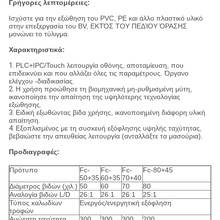
Γρήγορες λεπτομέρειες:
Ισχύστε για την εξώθηση του PVC, PE και άλλο πλαστικό υλικό
στην επεξεργασία του BV, ΕΚΤΌΣ ΤΟΥ ΠΕΔΊΟΥ ΌΡΑΣΗΣ
μονώνει το τύλιγμα.
Χαρακτηριστικά:
1.
PLC+IPC/Touch λειτουργία οθόνης, αποταμίευση, που
επιδεικνύει και που αλλάζει όλες τις παραμέτρους. Όργανο
ελέγχου -διαδικασίας.
2.
Η χρήση προώθησε τη βιομηχανική μη-ρυθμισμένη μύτη,
ικανοποίησε την απαίτηση της υψηλότερης τεχνολογίας
εξώθησης.
3.
Ειδική εξωθώντας βίδα χρήσης, ικανοποιημένη διάφορη υλική
απαίτηση.
4.
Εξοπλισμένος με τη συσκευή εξόφλησης υψηλής ταχύτητας,
βεβαιώστε την απευθείας λειτουργία (ανταλλάξτε τα μασούρια).
Προδιαγραφές:
Πρότυπο
Fc-
Fc-
Fc-
Fc-80+45
50+35
60+35
70+40
Διάμετρος βιδών (χιλ.)
50
60
70
80
Αναλογία βιδών L/D
26:1
26:1
26:1
25:1
Τύπος καλωδίων
Ενεργός/ενεργητική εξόφληση
τροφών
Ανώτατη ταχύτητα
300
300
300
200