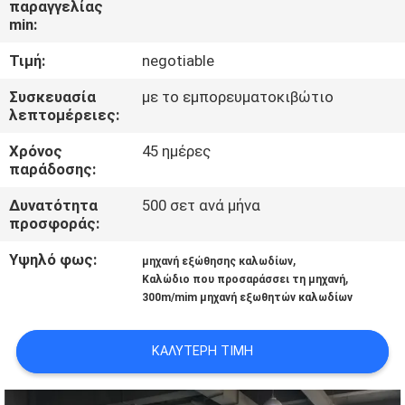
παραγγελίας
ΕΜΆΣ
min:
Τιμή:
negotiable
ΕΠΙΣΚΈΨΕΙΣ
ΣΤΟ
Συσκευασία
με το εμπορευματοκιβώτιο
λεπτομέρειες:
ΕΡΓΟΣΤΆΣΙΟ
Χρόνος
45 ημέρες
παράδοσης:
ΈΛΕΓΧΟΣ
Δυνατότητα
500 σετ ανά μήνα
ΠΟΙΌΤΗΤΑΣ
προσφοράς:
Υψηλό φως:
,
μηχανή εξώθησης καλωδίων
ΕΠΙΚΟΙΝΩΝΉΣΤΕ
,
Καλώδιο που προσαράσσει τη μηχανή
300m/mim μηχανή εξωθητών καλωδίων
ΜΑΖΊ
ΜΑΣ
ΚΑΛΎΤΕΡΗ ΤΙΜΉ
ΕΙΔΉΣΕΙΣ