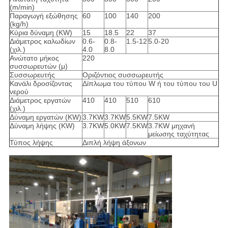
(m/min)
Παραγωγή εξώθησης
60
100
140
200
(kg/h)
Κύρια δύναμη (KW)
15
18.5
22
37
Διάμετρος καλωδίων
0.6-
0.8-
1.5-12
5.0-20
(χιλ.)
4.0
8.0
Ανώτατο μήκος
220
συσσωρευτών (μ)
Συσσωρευτής
Οριζόντιος συσσωρευτής
Κανάλι δροσίζοντας
Δίπλωμα του τύπου W ή του τύπου του U
νερού
Διάμετρος εργατών
410
410
510
610
(χιλ.)
Δύναμη εργατών (KW)
3.7KW
3.7KW
5.5KW
7.5KW
Δύναμη λήψης (KW)
3.7KW
5.0KW
7.5KW
3.7KW μηχανή
μείωσης ταχύτητας
Τύπος λήψης
Διπλή λήψη άξονων