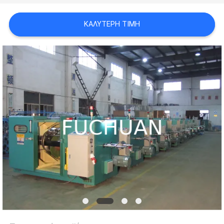
ΥΠΟΘΈΣΕΙΣ
ΚΑΛΎΤΕΡΗ ΤΙΜΉ
SITEMAP
PRIVACY
POLICY