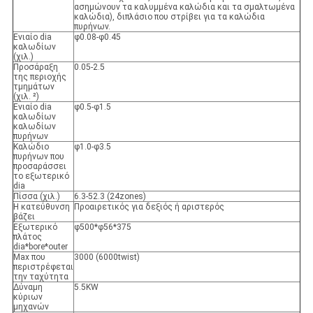
ασημώνουν τα καλυμμένα καλώδια και τα σμαλτωμένα
καλώδια), διπλάσιο που στρίβει για τα καλώδια
πυρήνων.
Ενιαίο dia
φ0.08-φ0.45
καλωδίων
(χιλ.)
Προσάραξη
0.05-2.5
της περιοχής
τμημάτων
(χιλ. ²)
Ενιαίο dia
φ0.5-φ1.5
καλωδίων
καλωδίων
πυρήνων
Καλώδιο
φ1.0-φ3.5
πυρήνων που
προσαράσσει
το εξωτερικό
dia
Πίσσα (χιλ.)
6.3-52.3 (24zones)
Η κατεύθυνση
Προαιρετικός για δεξιός ή αριστερός
βάζει
Εξωτερικό
φ500*φ56*375
πλάτος
dia*bore*outer
Max που
3000 (6000twist)
περιστρέφεται
την ταχύτητα
Δύναμη
5.5KW
κύριων
μηχανών