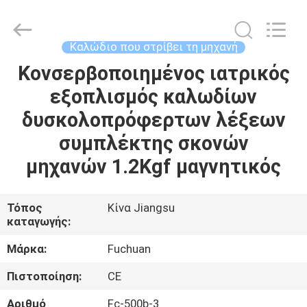
Kunshan
Fuchuan
Electrical
and
Mechanical
Καλώδιο που στρίβει τη μηχανή
Co.,ltd.
All
Rights
Κονσερβοποιημένος ιατρικός
ΣΠΊΤΙ
Reserved.
εξοπλισμός καλωδίων
ΠΡΟΪΌΝΤΑ
δυσκολοπρόφερτων λέξεων
συμπλέκτης σκονών
ΒΊΝΤΕΟ
μηχανών 1.2Kgf μαγνητικός
ΕΜΦΆΝΙΣΗ
Τόπος
Κίνα Jiangsu
καταγωγής:
VR
Μάρκα:
Fuchuan
ΣΧΕΤΙΚΆ
Πιστοποίηση:
CE
ΜΕ
Αριθμό
Fc-500b-3