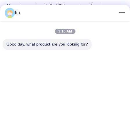
Μηχανή στροφής χάλυβα 1800 στροφές ανά λεπτό
liu
25N Χάλυβα υλικό Σύρμα στροφή εργαλείο 220V 1800rpm
Αριστερά/δεξιά
3:16 AM
Μηχανή στροφής καλωδίων 4500KG 3300*1550*1800mm με
τάση καλωδίου 0-25N
Good day, what product are you looking for?
Λαϊκή κατηγορία
Όλα
Συσσωρεύοντας 
Καλώδιο Που 
Μηχανή Καλωδίων 
Στρίβει Τη Μηχανή
Χαλκού
Διπλή Στρεβλότητα 
Συσσωρεύοντας 
Bunching Μηχανή
Μηχανή Καλωδίων
Καλώδιο Χαλκού 
Καλώδιο Συστροφή 
Που Στρίβει Τη 
Μηχάνημα
Μηχανή
Σύρμα Μηχανή 
PVC Μηχανή 
Εξώθησης
Εξώθησης