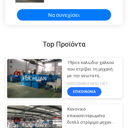
συμπλέκτης σκονών μηχανών
1.2Kgf μαγνητικός
Να συνεχίσει
Top Προϊόντα
19pcs καλώδιο χαλκού
που στρίβει τη μηχανή
με την ανώτατη
ταχύτητα περιστροφής
DISCUSSABLE MOQ:1SET
2000rpm/4000TPM
ΕΠΙΚΟΙΝΩΝΊΑ
Κανονικό
επικασσιτερωμένο
διπλό στρίψιμο μηχανών