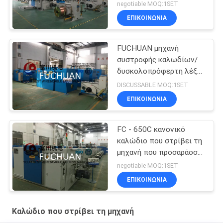
συστροφής καλωδίων
negotiable MOQ:1SET
για την οθόνη αφής
ΕΠΙΚΟΙΝΩΝΊΑ
καλωδίων πυρήνων
FUCHUAN μηχανή
συστροφής καλωδίων/
δυσκολοπρόφερτη λέξη
καλωδίων χαλκού για
DISCUSSABLE MOQ:1SET
κανονικούς 1+6+12
ΕΠΙΚΟΙΝΩΝΊΑ
αγωγούς
FC - 650C κανονικό
καλώδιο που στρίβει τη
μηχανή που προσαράσσει
την περιοχή τμημάτων
negotiable MOQ:1SET
0,3 - 4 Mm2
ΕΠΙΚΟΙΝΩΝΊΑ
Καλώδιο που στρίβει τη μηχανή