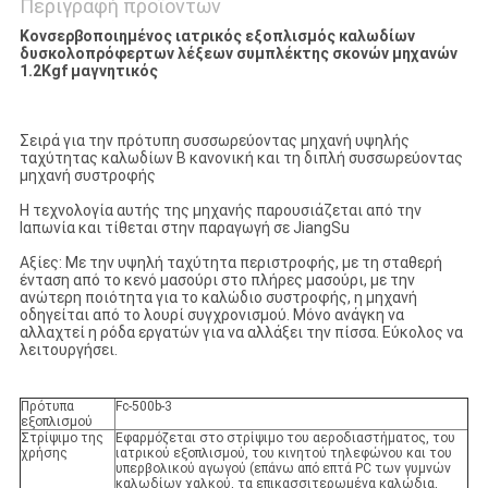
Περιγραφή προϊόντων
Κονσερβοποιημένος ιατρικός εξοπλισμός καλωδίων
δυσκολοπρόφερτων λέξεων συμπλέκτης σκονών μηχανών
1.2Kgf μαγνητικός
Σειρά για την πρότυπη συσσωρεύοντας μηχανή υψηλής
ταχύτητας καλωδίων Β κανονική και τη διπλή συσσωρεύοντας
μηχανή συστροφής
Η τεχνολογία αυτής της μηχανής παρουσιάζεται από την
Ιαπωνία και τίθεται στην παραγωγή σε JiangSu
Αξίες: Με την υψηλή ταχύτητα περιστροφής, με τη σταθερή
ένταση από το κενό μασούρι στο πλήρες μασούρι, με την
ανώτερη ποιότητα για το καλώδιο συστροφής, η μηχανή
οδηγείται από το λουρί συγχρονισμού. Μόνο ανάγκη να
αλλαχτεί η ρόδα εργατών για να αλλάξει την πίσσα. Εύκολος να
λειτουργήσει.
Πρότυπα
Fc-500b-3
εξοπλισμού
Στρίψιμο της
Εφαρμόζεται στο στρίψιμο του αεροδιαστήματος, του
χρήσης
ιατρικού εξοπλισμού, του κινητού τηλεφώνου και του
υπερβολικού αγωγού (επάνω από επτά PC των γυμνών
καλωδίων χαλκού, τα επικασσιτερωμένα καλώδια,