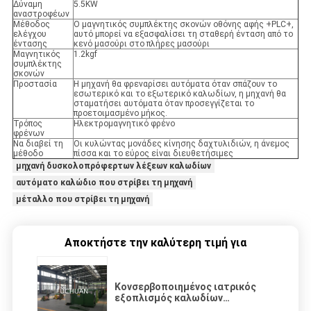
Δύναμη
5.5KW
αναστροφέων
Μέθοδος
Ο μαγνητικός συμπλέκτης σκονών οθόνης αφής +PLC+,
ελέγχου
αυτό μπορεί να εξασφαλίσει τη σταθερή ένταση από το
έντασης
κενό μασούρι στο πλήρες μασούρι
Μαγνητικός
1.2kgf
συμπλέκτης
σκονών
Προστασία
Η μηχανή θα φρεναρίσει αυτόματα όταν σπάζουν το
εσωτερικό και το εξωτερικό καλωδίων, η μηχανή θα
σταματήσει αυτόματα όταν προσεγγίζεται το
προετοιμασμένο μήκος.
Τρόπος
Ηλεκτρομαγνητικό φρένο
φρένων
Να διαβεί τη
Οι κυλώντας μονάδες κίνησης δαχτυλιδιών, η άνεμος
μέθοδο
πίσσα και το εύρος είναι διευθετήσιμες
μηχανή δυσκολοπρόφερτων λέξεων καλωδίων
αυτόματο καλώδιο που στρίβει τη μηχανή
μέταλλο που στρίβει τη μηχανή
Αποκτήστε την καλύτερη τιμή για
Κονσερβοποιημένος ιατρικός
εξοπλισμός καλωδίων
δυσκολοπρόφερτων λέξεων