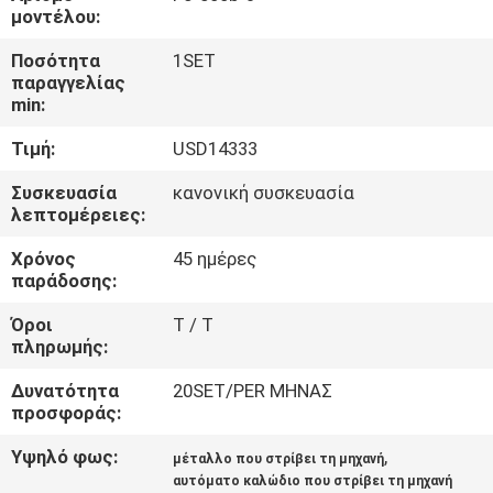
ΕΜΆΣ
μοντέλου:
Ποσότητα
1SET
ΕΠΙΣΚΈΨΕΙΣ
παραγγελίας
min:
ΣΤΟ
Τιμή:
USD14333
ΕΡΓΟΣΤΆΣΙΟ
Συσκευασία
κανονική συσκευασία
λεπτομέρειες:
ΈΛΕΓΧΟΣ
Χρόνος
45 ημέρες
ΠΟΙΌΤΗΤΑΣ
παράδοσης:
Όροι
T / T
ΕΠΙΚΟΙΝΩΝΉΣΤΕ
πληρωμής:
ΜΑΖΊ
Δυνατότητα
20SET/PER ΜΗΝΑΣ
ΜΑΣ
προσφοράς:
Υψηλό φως:
,
μέταλλο που στρίβει τη μηχανή
ΕΙΔΉΣΕΙΣ
αυτόματο καλώδιο που στρίβει τη μηχανή