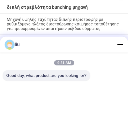
διπλή στρεβλότητα bunching μηχανή
Μηχανή υψηλής ταχύτητας διπλής περιστροφής με
ρυθμιζόμενο πλάτος διασταύρωσης και μήκος τοποθέτησης
για προσαρμοσμένες απαιτήσεις ράβδου σύρματος
Μηχανή διπλής περιστροφής για τη σύνδεση επτά ή
liu
περισσοτέρων νημάτων από γυμνό χαλκό, κασσίτερο και
ασημένιο σύρμα
Μηχανή συνδυασμού διπλής περιστροφής υψηλής
9:31 AM
ταχύτητας σχεδιασμένη για εφαρμογές διπλής περιστροφής
πυρήνα καλωδίου και πολυπλέκων καλωδίου
Good day, what product are you looking for?
Λαϊκή κατηγορία
Όλα
Συσσωρεύοντας 
Καλώδιο Που 
Μηχανή Καλωδίων 
Στρίβει Τη Μηχανή
Χαλκού
Διπλή Στρεβλότητα 
Συσσωρεύοντας 
Bunching Μηχανή
Μηχανή Καλωδίων