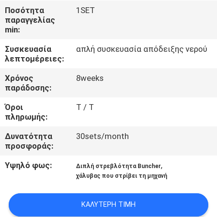
ΕΜΆΣ
Ποσότητα
1SET
παραγγελίας
min:
ΕΠΙΣΚΈΨΕΙΣ
Συσκευασία
απλή συσκευασία απόδειξης νερού
ΣΤΟ
λεπτομέρειες:
ΕΡΓΟΣΤΆΣΙΟ
Χρόνος
8weeks
παράδοσης:
ΈΛΕΓΧΟΣ
Όροι
T / T
ΠΟΙΌΤΗΤΑΣ
πληρωμής:
Δυνατότητα
30sets/month
προσφοράς:
ΕΠΙΚΟΙΝΩΝΉΣΤΕ
ΜΑΖΊ
Υψηλό φως:
,
Διπλή στρεβλότητα Buncher
χάλυβας που στρίβει τη μηχανή
ΜΑΣ
ΚΑΛΎΤΕΡΗ ΤΙΜΉ
ΕΙΔΉΣΕΙΣ