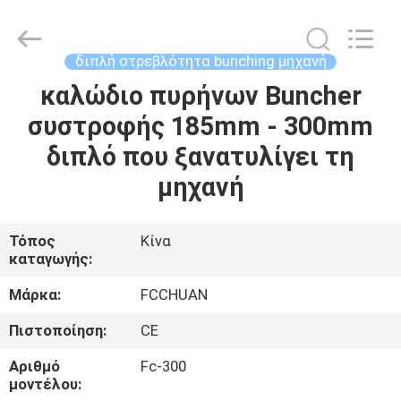
Kunshan
Fuchuan
Electrical
and
Mechanical
διπλή στρεβλότητα bunching μηχανή
Co.,ltd.
All
Rights
καλώδιο πυρήνων Buncher
ΣΠΊΤΙ
Reserved.
συστροφής 185mm - 300mm
ΠΡΟΪΌΝΤΑ
διπλό που ξανατυλίγει τη
μηχανή
ΒΊΝΤΕΟ
Τόπος
Κίνα
καταγωγής:
ΕΜΦΆΝΙΣΗ
VR
Μάρκα:
FCCHUAN
Πιστοποίηση:
CE
ΣΧΕΤΙΚΆ
Αριθμό
Fc-300
ΜΕ
μοντέλου: