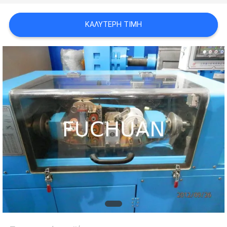
ΥΠΟΘΈΣΕΙΣ
ΚΑΛΎΤΕΡΗ ΤΙΜΉ
SITEMAP
PRIVACY
POLICY