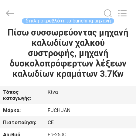
Kunshan
Fuchuan
Electrical
and
Mechanical
διπλή στρεβλότητα bunching μηχανή
Co.,ltd.
All
Rights
Πίσω συσσωρεύοντας μηχανή
ΣΠΊΤΙ
Reserved.
καλωδίων χαλκού
ΠΡΟΪΌΝΤΑ
συστροφής, μηχανή
δυσκολοπρόφερτων λέξεων
ΒΊΝΤΕΟ
καλωδίων κραμάτων 3.7Kw
ΕΜΦΆΝΙΣΗ
Τόπος
Κίνα
καταγωγής:
VR
Μάρκα:
FUCHUAN
ΣΧΕΤΙΚΆ
Πιστοποίηση:
CE
ΜΕ
Αριθμό
Fc-250C