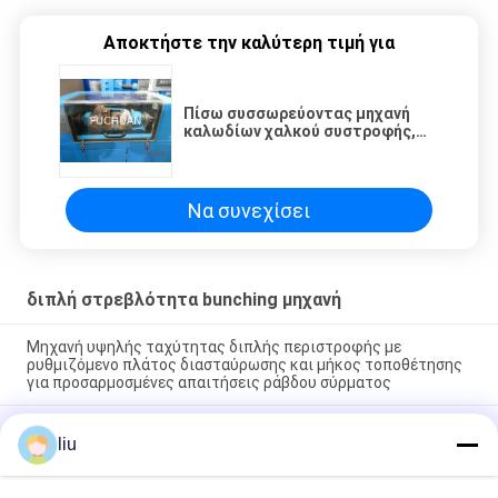
Αποκτήστε την καλύτερη τιμή για
Πίσω συσσωρεύοντας μηχανή
καλωδίων χαλκού συστροφής,
μηχανή δυσκολοπρόφερτων
λέξεων καλωδίων κραμάτων
3.7Kw
Να συνεχίσει
διπλή στρεβλότητα bunching μηχανή
Μηχανή υψηλής ταχύτητας διπλής περιστροφής με
ρυθμιζόμενο πλάτος διασταύρωσης και μήκος τοποθέτησης
για προσαρμοσμένες απαιτήσεις ράβδου σύρματος
Μηχανή διπλής περιστροφής για τη σύνδεση επτά ή
liu
περισσοτέρων νημάτων από γυμνό χαλκό, κασσίτερο και
ασημένιο σύρμα