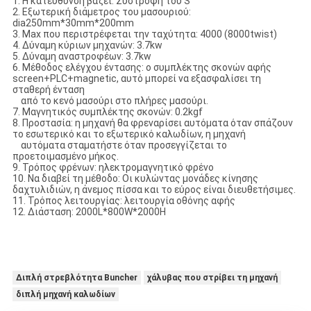
1. Η κατεύθυνση βάζει: Συστροφή του S
2. Εξωτερική διάμετρος του μασουριού:
dia250mm*30mm*200mm
3. Max που περιστρέφεται την ταχύτητα: 4000 (8000twist)
4. Δύναμη κύριων μηχανών: 3.7kw
5. Δύναμη αναστροφέων: 3.7kw
6. Μέθοδος ελέγχου έντασης: ο συμπλέκτης σκονών αφής
screen+PLC+magnetic, αυτό μπορεί να εξασφαλίσει τη
σταθερή ένταση
από το κενό μασούρι στο πλήρες μασούρι.
7. Μαγνητικός συμπλέκτης σκονών: 0.2kgf
8. Προστασία: η μηχανή θα φρεναρίσει αυτόματα όταν σπάζουν
το εσωτερικό και το εξωτερικό καλωδίων, η μηχανή
αυτόματα σταματήστε όταν προσεγγίζεται το
προετοιμασμένο μήκος.
9. Τρόπος φρένων: ηλεκτρομαγνητικό φρένο
10. Να διαβεί τη μέθοδο: Οι κυλώντας μονάδες κίνησης
δαχτυλιδιών, η άνεμος πίσσα και το εύρος είναι διευθετήσιμες.
11. Τρόπος λειτουργίας: λειτουργία οθόνης αφής
12. Διάσταση: 2000L*800W*2000H
Διπλή στρεβλότητα Buncher
χάλυβας που στρίβει τη μηχανή
διπλή μηχανή καλωδίων