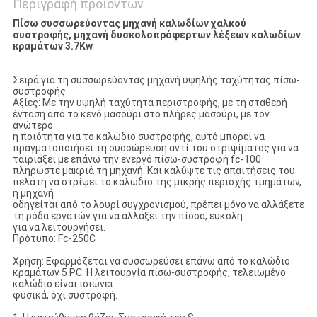
Περιγραφή προϊόντων
Πίσω συσσωρεύοντας μηχανή καλωδίων χαλκού
συστροφής, μηχανή δυσκολοπρόφερτων λέξεων καλωδίων
κραμάτων 3.7Kw
Σειρά για τη συσσωρεύοντας μηχανή υψηλής ταχύτητας πίσω-
συστροφής
Αξίες: Με την υψηλή ταχύτητα περιστροφής, με τη σταθερή
ένταση από το κενό μασούρι στο πλήρες μασούρι, με τον
ανώτερο
η ποιότητα για το καλώδιο συστροφής, αυτό μπορεί να
πραγματοποιήσει τη συσσώρευση αντί του στριψίματος για να
ταιριάξει με επάνω την ενεργό πίσω-συστροφή fc-100
πληρώστε μακριά τη μηχανή. Και καλύψτε τις απαιτήσεις του
πελάτη να στρίψει το καλώδιο της μικρής περιοχής τμημάτων,
η μηχανή
οδηγείται από το λουρί συγχρονισμού, πρέπει μόνο να αλλάξετε
τη ρόδα εργατών για να αλλάξει την πίσσα, εύκολη
για να λειτουργήσει.
Πρότυπο: Fc-250C
Χρήση: Εφαρμόζεται να συσσωρεύσει επάνω από το καλώδιο
κραμάτων 5 PC. Η λειτουργία πίσω-συστροφής, τελειωμένο
καλώδιο είναι ισιώνει
φυσικά, όχι συστροφή.