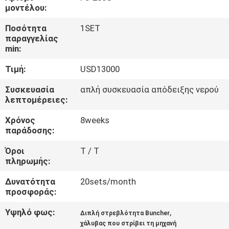
ΕΜΆΣ
μοντέλου:
Ποσότητα
1SET
ΕΠΙΣΚΈΨΕΙΣ
παραγγελίας
min:
ΣΤΟ
Τιμή:
USD13000
ΕΡΓΟΣΤΆΣΙΟ
Συσκευασία
απλή συσκευασία απόδειξης νερού
λεπτομέρειες:
ΈΛΕΓΧΟΣ
Χρόνος
8weeks
ΠΟΙΌΤΗΤΑΣ
παράδοσης:
Όροι
T / T
ΕΠΙΚΟΙΝΩΝΉΣΤΕ
πληρωμής:
ΜΑΖΊ
Δυνατότητα
20sets/month
ΜΑΣ
προσφοράς:
Υψηλό φως:
,
Διπλή στρεβλότητα Buncher
ΕΙΔΉΣΕΙΣ
χάλυβας που στρίβει τη μηχανή