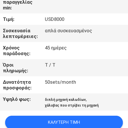
παραγγελίας
ΕΜΆΣ
min:
Τιμή:
USD8000
ΕΠΙΣΚΈΨΕΙΣ
ΣΤΟ
Συσκευασία
απλά συσκευασμένος
λεπτομέρειες:
ΕΡΓΟΣΤΆΣΙΟ
Χρόνος
45 ημέρες
παράδοσης:
ΈΛΕΓΧΟΣ
Όροι
T / T
ΠΟΙΌΤΗΤΑΣ
πληρωμής:
Δυνατότητα
50sets/month
ΕΠΙΚΟΙΝΩΝΉΣΤΕ
προσφοράς:
ΜΑΖΊ
Υψηλό φως:
,
διπλή μηχανή καλωδίων
ΜΑΣ
χάλυβας που στρίβει τη μηχανή
ΚΑΛΎΤΕΡΗ ΤΙΜΉ
ΕΙΔΉΣΕΙΣ