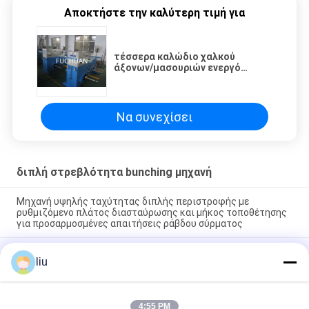
Αποκτήστε την καλύτερη τιμή για
τέσσερα καλώδιο χαλκού
άξονων/μασουριών ενεργό
πληρώνει μακριά τη μηχανή
Να συνεχίσει
διπλή στρεβλότητα bunching μηχανή
Μηχανή υψηλής ταχύτητας διπλής περιστροφής με
ρυθμιζόμενο πλάτος διασταύρωσης και μήκος τοποθέτησης
για προσαρμοσμένες απαιτήσεις ράβδου σύρματος
Μηχανή διπλής περιστροφής για τη σύνδεση επτά ή
liu
περισσοτέρων νημάτων από γυμνό χαλκό, κασσίτερο και
ασημένιο σύρμα
Μηχανή συνδυασμού διπλής περιστροφής υψηλής
4:55 PM