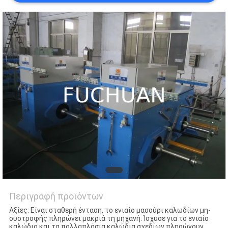
ΥΠΟΘΈΣΕΙΣ
SITEMAP
PRIVACY
POLICY
Περιγραφή προϊόντων
Αξίες: Είναι σταθερή ένταση, το ενιαίο μασούρι καλωδίων μη-
συστροφής πληρώνει μακριά τη μηχανή. Ίσχυσε για το ενιαίο
καλώδιο και τα πολλαπλάσια καλώδια σχεδίων πληρώνουν