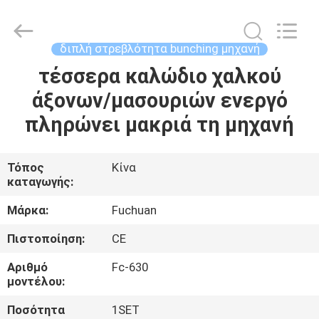
Kunshan
Fuchuan
Electrical
and
Mechanical
διπλή στρεβλότητα bunching μηχανή
Co.,ltd.
All
Rights
τέσσερα καλώδιο χαλκού
ΣΠΊΤΙ
Reserved.
άξονων/μασουριών ενεργό
ΠΡΟΪΌΝΤΑ
πληρώνει μακριά τη μηχανή
ΒΊΝΤΕΟ
Τόπος
Κίνα
καταγωγής:
ΕΜΦΆΝΙΣΗ
Μάρκα:
Fuchuan
VR
Πιστοποίηση:
CE
Αριθμό
Fc-630
ΣΧΕΤΙΚΆ
μοντέλου:
ΜΕ
Ποσότητα
1SET