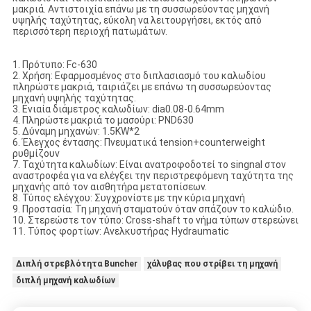
μακριά. Αντιστοιχία επάνω με τη συσσωρεύοντας μηχανή
υψηλής ταχύτητας, εύκολη να λειτουργήσει, εκτός από
περισσότερη περιοχή πατωμάτων.
1. Πρότυπο: Fc-630
2. Χρήση: Εφαρμοσμένος στο διπλασιασμό του καλωδίου
πληρώστε μακριά, ταιριάζει με επάνω τη συσσωρεύοντας
μηχανή υψηλής ταχύτητας.
3. Ενιαία διάμετρος καλωδίων: dia0.08-0.64mm
4. Πληρώστε μακριά το μασούρι: PND630
5. Δύναμη μηχανών: 1.5KW*2
6. Έλεγχος έντασης: Πνευματικά tension+counterweight
ρυθμίζουν
7. Ταχύτητα καλωδίων: Είναι ανατροφοδοτεί το singnal στον
αναστροφέα για να ελέγξει την περιστρεφόμενη ταχύτητα της
μηχανής από τον αισθητήρα μετατοπίσεων.
8. Τύπος ελέγχου: Συγχρονίστε με την κύρια μηχανή
9. Προστασία: Τη μηχανή σταματούν όταν σπάζουν το καλώδιο.
10. Στερεώστε τον τύπο: Cross-shaft το νήμα τύπων στερεώνει
11. Τύπος φορτίων: Ανελκυστήρας Hydraumatic
Διπλή στρεβλότητα Buncher
χάλυβας που στρίβει τη μηχανή
διπλή μηχανή καλωδίων