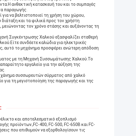
ντα.Η ανθεκτική κατασκευή του και το συμπαγές
τα παραγωγής.
για να βελτιστοποιεί τη χρήση του χώρου,
διάταξη και τα φιλικά προς τον χρήστη
, μειώνοντας τον χρόνο στάσης και αυξάνοντας τη
Μηχανή Συγκέντρωσης Χαλκού εξασφαλίζει σταθερή
λκού.Είτε συνδέετε καλώδια για ηλεκτρικές
ες, αυτό το μηχάνημα προσφέρει ανώτερη απόδοση
ματος με τη Μηχανή Συσσωμάτωσης Χαλκού.Το
 απαραίτητο εργαλείο για την αύξηση της
ας.
μηχάνημα συσσωρευτών σύρματος από χαλκό
ίο για τη μεγιστοποίηση της παραγωγής και της
:
ευέλικτο και αποτελεσματικό εξοπλισμό
ής προϊόντων.,FC-400, FC-500, FC-650B και FC-
ρήσεις που επιθυμούν να εξορθολογίσουν τις