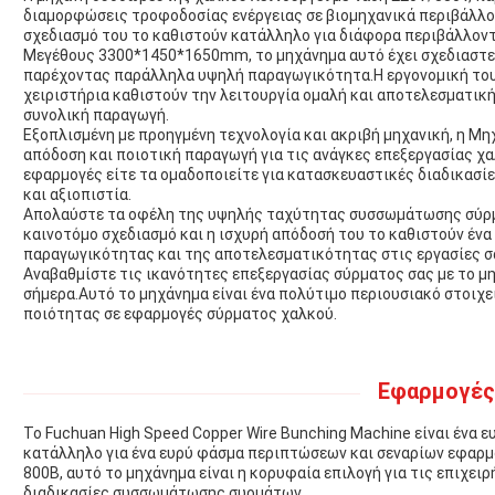
διαμορφώσεις τροφοδοσίας ενέργειας σε βιομηχανικά περιβάλλο
σχεδιασμό του το καθιστούν κατάλληλο για διάφορα περιβάλλον
Μεγέθους 3300*1450*1650mm, το μηχάνημα αυτό έχει σχεδιαστεί 
παρέχοντας παράλληλα υψηλή παραγωγικότητα.Η εργονομική του 
χειριστήρια καθιστούν την λειτουργία ομαλή και αποτελεσματική
συνολική παραγωγή.
Εξοπλισμένη με προηγμένη τεχνολογία και ακριβή μηχανική, η 
απόδοση και ποιοτική παραγωγή για τις ανάγκες επεξεργασίας χα
εφαρμογές είτε τα ομαδοποιείτε για κατασκευαστικές διαδικασί
και αξιοπιστία.
Απολαύστε τα οφέλη της υψηλής ταχύτητας συσσωμάτωσης σύρ
καινοτόμο σχεδιασμό και η ισχυρή απόδοσή του το καθιστούν ένα
παραγωγικότητας και της αποτελεσματικότητας στις εργασίες σ
Αναβαθμίστε τις ικανότητες επεξεργασίας σύρματος σας με το 
σήμερα.Αυτό το μηχάνημα είναι ένα πολύτιμο περιουσιακό στοιχε
ποιότητας σε εφαρμογές σύρματος χαλκού.
Εφαρμογές
Το Fuchuan High Speed Copper Wire Bunching Machine είναι ένα 
κατάλληλο για ένα ευρύ φάσμα περιπτώσεων και σεναρίων εφαρμογ
800B, αυτό το μηχάνημα είναι η κορυφαία επιλογή για τις επιχει
διαδικασίες συσσωμάτωσης συρμάτων.