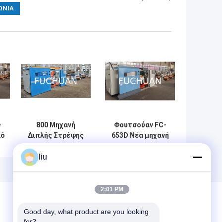
-
800 Μηχανή
Φουτσούαν FC-
κό
Διπλής Στρέψης
653D Νέα μηχανή
ς
Χάλκινου
υψηλής ταχύτητας
Σύρματος
CNC για ράμματα
liu
α
Υψηλής
Αυτοματοποιημένη
Ταχύτητας
περιστροφή και
Κάλυμμα 0,8mm²
τοποθέτηση
2:01 PM
έως 16mm²
σύρματος 2000kg
Μηχανή Στρέψης
χωρητικότητα
Good day, what product are you looking 
Αγωγού
φορτίου
for?