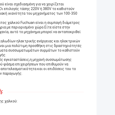
 είναι σχεδιασμένη για να χειρίζεται
ι επιλογές τάσης 220V ή 380V το καθιστούν
ιακή ικανότητα του μηχανήματος των 100-350
τος χαλκού Fuchuan είναι η συμπαγή διάμετρος
ρια με περιορισμένο χώρο.Είτε είστε στην
ανία, αυτό το μηχάνημα μπορεί να ανταποκριθεί
καλωδίων ηλεκτρικής ενέργειας και ηλεκτρικών
ναι μια πολύτιμη προσθήκη στις δραστηριότητές
έσματα συσσωματωμάτων συρμάτων το καθιστούν
γής.
ικές εγκαταστάσεις,η μηχανή συσσωμάτωσης
ύ φάσμα επιχειρήσεων που επιθυμούν να
αποτελεσματικότητα και οι επιδόσεις του το
ον παραγωγής.
ή:
ης χαλκού: