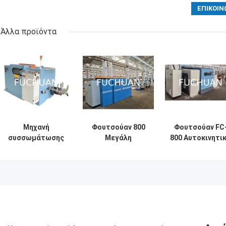
Άλλα προϊόντα
Μηχανή
Φουτσούαν 800
Φουτσούαν FC
συσσωμάτωσης
Μεγάλη
800 Αυτοκινητι
σύρματος
ταχύτητα Χαλκό
Μηχανή Διπλή
χαλκού
Wire Double
Στροφής Με
αυτόματο
Twisting
υψηλή ταχύτητ
μοντέλο FC 250B
Stranding
για υψηλής
Bunching Machine
ταχύτητας
ράβδους
υπερυψωμένων