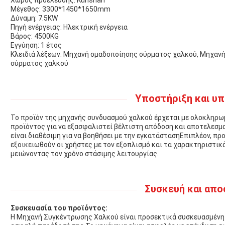
Χώρος προέλευσης: Kunshan
Μέγεθος: 3300*1450*1650mm
Δύναμη: 7.5KW
Πηγή ενέργειας: Ηλεκτρική ενέργεια
Βάρος: 4500KG
Εγγύηση: 1 έτος
Κλειδιά λέξεων: Μηχανή ομαδοποίησης σύρματος χαλκού, Μηχαν
σύρματος χαλκού
Υποστήριξη και υπ
Το προϊόν της μηχανής συνδυασμού χαλκού έρχεται με ολοκληρω
προϊόντος για να εξασφαλιστεί βέλτιστη απόδοση και αποτελεσμ
είναι διαθέσιμη για να βοηθήσει με την εγκατάστασηΕπιπλέον, πρ
εξοικειωθούν οι χρήστες με τον εξοπλισμό και τα χαρακτηριστικ
μειώνοντας τον χρόνο στάσιμης λειτουργίας.
Συσκευή και απο
Συσκευασία του προϊόντος:
Η Μηχανή Συγκέντρωσης Χαλκού είναι προσεκτικά συσκευασμένη σ