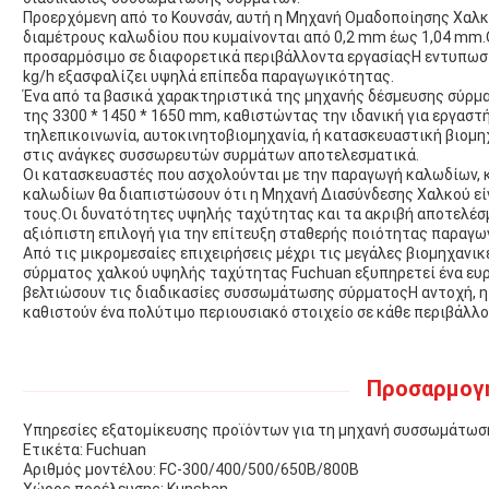
Προερχόμενη από το Κουνσάν, αυτή η Μηχανή Ομαδοποίησης Χαλκού
διαμέτρους καλωδίου που κυμαίνονται από 0,2 mm έως 1,04 mm.Ο
προσαρμόσιμο σε διαφορετικά περιβάλλοντα εργασίαςΗ εντυπωσ
kg/h εξασφαλίζει υψηλά επίπεδα παραγωγικότητας.
Ένα από τα βασικά χαρακτηριστικά της μηχανής δέσμευσης σύρμα
της 3300 * 1450 * 1650 mm, καθιστώντας την ιδανική για εργαστή
τηλεπικοινωνία, αυτοκινητοβιομηχανία, ή κατασκευαστική βιομηχ
στις ανάγκες συσσωρευτών συρμάτων αποτελεσματικά.
Οι κατασκευαστές που ασχολούνται με την παραγωγή καλωδίων, 
καλωδίων θα διαπιστώσουν ότι η Μηχανή Διασύνδεσης Χαλκού εί
τους.Οι δυνατότητες υψηλής ταχύτητας και τα ακριβή αποτελ
αξιόπιστη επιλογή για την επίτευξη σταθερής ποιότητας παραγω
Από τις μικρομεσαίες επιχειρήσεις μέχρι τις μεγάλες βιομηχαν
σύρματος χαλκού υψηλής ταχύτητας Fuchuan εξυπηρετεί ένα ευρ
βελτιώσουν τις διαδικασίες συσσωμάτωσης σύρματοςΗ αντοχή, η 
καθιστούν ένα πολύτιμο περιουσιακό στοιχείο σε κάθε περιβάλλ
Προσαρμογ
Υπηρεσίες εξατομίκευσης προϊόντων για τη μηχανή συσσωμάτωσ
Ετικέτα: Fuchuan
Αριθμός μοντέλου: FC-300/400/500/650B/800B