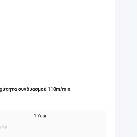
αχύτητα συνδυασμού 110m/min
1 Year
nty: