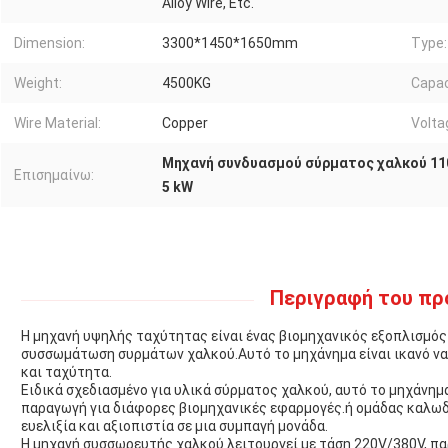
Alloy Wire, Etc.
Dimension:
3300*1450*1650mm
Type:
Weight:
4500KG
Capac
Wire Material:
Copper
Volta
Μηχανή συνδυασμού σύρματος χαλκού 11
Επισημαίνω:
5 kW
Περιγραφή του πρ
Η μηχανή υψηλής ταχύτητας είναι ένας βιομηχανικός εξοπλισμός 
συσσωμάτωση συρμάτων χαλκού.Αυτό το μηχάνημα είναι ικανό να 
και ταχύτητα.
Ειδικά σχεδιασμένο για υλικά σύρματος χαλκού, αυτό το μηχάνημ
παραγωγή για διάφορες βιομηχανικές εφαρμογές.ή ομάδας καλωδ
ευελιξία και αξιοπιστία σε μια συμπαγή μονάδα.
Η μηχανή συσσωρευτής χαλκού λειτουργεί με τάση 220V/380V, πα