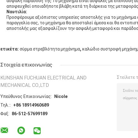
ασφαλή παράδοσή της.Το μηχάνημα είναι ασφαλές με επένδυση α
αποφευχθεί οποιαδήποτε βλάβη κατά τη διάρκεια της μεταφοράς
Ναυτιλία:
Προσφέρουμε αξιόπιστες υπηρεσίες αποστολής για το μηχάνημα 
παραγγελία σας, το μηχάνημα θα αποσταλεί άμεσα και θα εντοπιστ
αποστολής μας εξασφαλίζουν την ασφαλή μεταφορά και παράδοσ
,
ετικέτα:
σύρμα στρεβλότητα μηχάνημα
καλώδιο συστροφή μηχάνη
Στοιχεία επικοινωνίας
KUNSHAN FUCHUAN ELECTRICAL AND
Στείλετε 
MECHANICAL CO.,LTD
Υπεύθυνος Επικοινωνίας:
Nicole
Τηλ.::
+86 18914960689
Φαξ:
86-512-57699189