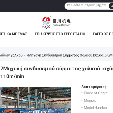
Α
ΧΕΤΙΚΆ ΜΕ ΕΜΆΣ
ΕΠΙΣΚΈΨΕΙΣ ΣΤΟ ΕΡΓΟΣΤΆΣΙΟ
ΈΛΕΓΧΟΣ Π
ωδίων χαλκού
7Μηχανή Συνδυασμού Σύρματος Χαλκού Ισχύος.5KW 
7Μηχανή συνδυασμού σύρματος χαλκού ισχύ
110m/min
Λεπτομέρειες:
Place of Origin:
Μάρκα:
Model Number: