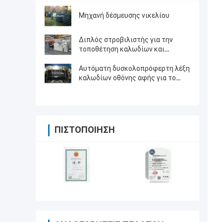
Μηχανή δέσμευσης νικελίου
Διπλός στροβιλιστής για την
τοποθέτηση καλωδίων και
πυρήνες καλωδίων
Αυτόματη δυσκολοπρόφερτη λέξη
καλωδίων οθόνης αφής για το
σμαλτωμένο καλώδιο/τα γυμνά
καλώδια χαλκού
ΠΙΣΤΟΠΟΊΗΣΗ