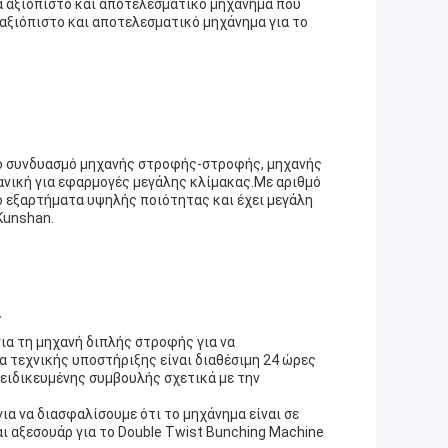
α αξιόπιστο και αποτελεσματικό μηχάνημα που
α αξιόπιστο και αποτελεσματικό μηχάνημα για το
ό συνδυασμό μηχανής στροφής-στροφής, μηχανής
νική για εφαρμογές μεγάλης κλίμακας.Με αριθμό
ό εξαρτήματα υψηλής ποιότητας και έχει μεγάλη
Kunshan.
ς
ια τη μηχανή διπλής στροφής για να
α τεχνικής υποστήριξης είναι διαθέσιμη 24 ώρες
εξειδικευμένης συμβουλής σχετικά με την
α να διασφαλίσουμε ότι το μηχάνημα είναι σε
ι αξεσουάρ για το Double Twist Bunching Machine