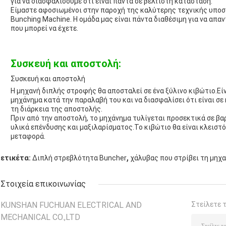
για να διασφαλίσουμε ότι είναι πάντα σε βέλτιστη κατάσταση.
Είμαστε αφοσιωμένοι στην παροχή της καλύτερης τεχνικής υποστ
Bunching Machine. Η ομάδα μας είναι πάντα διαθέσιμη για να απ
που μπορεί να έχετε.
Συσκευή και αποστολή:
Συσκευή και αποστολή
Η μηχανή διπλής στροφής θα αποσταλεί σε ένα ξύλινο κιβώτιο.Είν
μηχάνημα κατά την παραλαβή του και να διασφαλίσει ότι είναι σε
τη διάρκεια της αποστολής.
Πριν από την αποστολή, το μηχάνημα τυλίγεται προσεκτικά σε βα
υλικά επένδυσης και μαξιλαρίσματος.Το κιβώτιο θα είναι κλειστό
μεταφορά.
,
ετικέτα:
Διπλή στρεβλότητα Buncher
χάλυβας που στρίβει τη μηχ
Στοιχεία επικοινωνίας
KUNSHAN FUCHUAN ELECTRICAL AND
Στείλετε 
MECHANICAL CO.,LTD