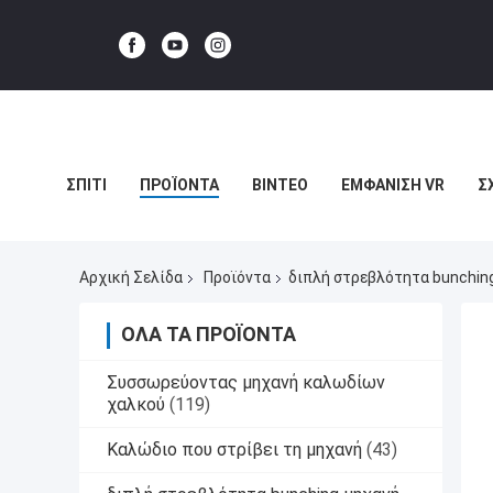
ΣΠΊΤΙ
ΠΡΟΪΌΝΤΑ
ΒΊΝΤΕΟ
ΕΜΦΆΝΙΣΗ VR
Σ
ΥΠΟΘΈΣΕΙΣ
Αρχική Σελίδα
Προϊόντα
διπλή στρεβλότητα bunchin
ΌΛΑ ΤΑ ΠΡΟΪΌΝΤΑ
Συσσωρεύοντας μηχανή καλωδίων
χαλκού
(119)
Καλώδιο που στρίβει τη μηχανή
(43)