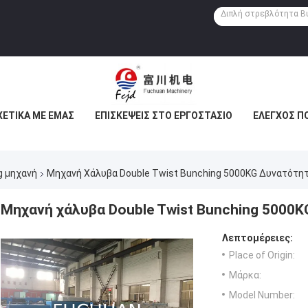
ΧΕΤΙΚΆ ΜΕ ΕΜΆΣ
ΕΠΙΣΚΈΨΕΙΣ ΣΤΟ ΕΡΓΟΣΤΆΣΙΟ
ΈΛΕΓΧΟΣ Π
g μηχανή
Μηχανή Χάλυβα Double Twist Bunching 5000KG Δυνατότη
Μηχανή χάλυβα Double Twist Bunching 5000
Λεπτομέρειες:
Place of Origin:
Μάρκα:
Model Number: