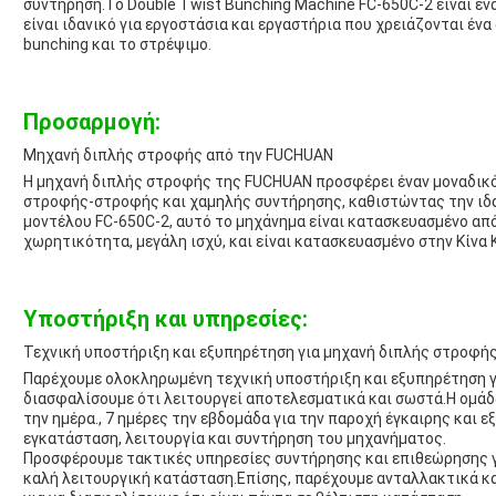
συντήρηση.Το Double Twist Bunching Machine FC-650C-2 είναι έν
είναι ιδανικό για εργοστάσια και εργαστήρια που χρειάζονται έν
bunching και το στρέψιμο.
Προσαρμογή:
Μηχανή διπλής στροφής από την FUCHUAN
Η μηχανή διπλής στροφής της FUCHUAN προσφέρει έναν μοναδικ
στροφής-στροφής και χαμηλής συντήρησης, καθιστώντας την ιδα
μοντέλου FC-650C-2, αυτό το μηχάνημα είναι κατασκευασμένο απ
χωρητικότητα, μεγάλη ισχύ, και είναι κατασκευασμένο στην Κίνα 
Υποστήριξη και υπηρεσίες:
Τεχνική υποστήριξη και εξυπηρέτηση για μηχανή διπλής στροφή
Παρέχουμε ολοκληρωμένη τεχνική υποστήριξη και εξυπηρέτηση γ
διασφαλίσουμε ότι λειτουργεί αποτελεσματικά και σωστά.Η ομάδ
την ημέρα., 7 ημέρες την εβδομάδα για την παροχή έγκαιρης και 
εγκατάσταση, λειτουργία και συντήρηση του μηχανήματος.
Προσφέρουμε τακτικές υπηρεσίες συντήρησης και επιθεώρησης γι
καλή λειτουργική κατάσταση.Επίσης, παρέχουμε ανταλλακτικά κα