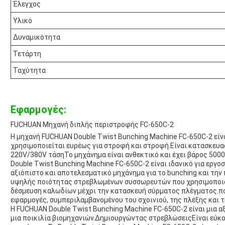
Έλεγχος
Υλικό
Δυναμικότητα
Τετάρτη
Ταχύτητα
Εφαρμογές:
FUCHUAN Μηχανή διπλής περιστροφής FC-650C-2
Η μηχανή FUCHUAN Double Twist Bunching Machine FC-650C-2 είνα
χρησιμοποιείται ευρέως για στροφή και στροφή.Είναι κατασκευα
220V/380V τάσηΤο μηχάνημα είναι ανθεκτικό και έχει βάρος 5000
Double Twist Bunching Machine FC-650C-2 είναι ιδανικό για εργο
αξιόπιστο και αποτελεσματικό μηχάνημα για το bunching και την 
υψηλής ποιότητας στρεβλωμένων συσσωρευτών που χρησιμοποιούν
δέσμευση καλωδίων μέχρι την κατασκευή σύρματος πλέγματος.πο
εφαρμογές, συμπεριλαμβανομένου του σχοινιού, της πλέξης και 
Η FUCHUAN Double Twist Bunching Machine FC-650C-2 είναι μια αξ
μια ποικιλία βιομηχανιών.Δημιουργώντας στρεβλώσειςΕίναι εύκολ