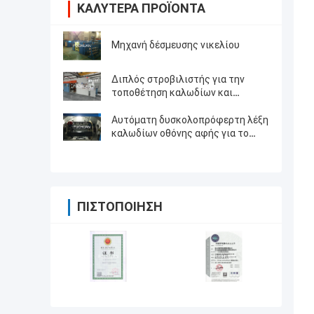
ΚΑΛΎΤΕΡΑ ΠΡΟΪΌΝΤΑ
Μηχανή δέσμευσης νικελίου
Διπλός στροβιλιστής για την
τοποθέτηση καλωδίων και
πυρήνες καλωδίων
Αυτόματη δυσκολοπρόφερτη λέξη
καλωδίων οθόνης αφής για το
σμαλτωμένο καλώδιο/τα γυμνά
καλώδια χαλκού
ΠΙΣΤΟΠΟΊΗΣΗ