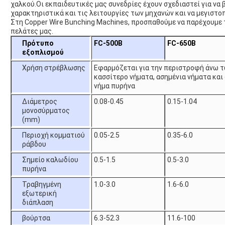
χαλκού.Οι εκπαιδευτικές μας συνεδρίες έχουν σχεδιαστεί για να
χαρακτηριστικά και τις λειτουργίες των μηχανών και να μεγιστο
Στη Copper Wire Bunching Machines, προσπαθούμε να παρέχουμε 
πελάτες μας.
Πρότυπο
FC-500B
FC-650B
εξοπλισμού
Χρήση στρέβλωσης
Εφαρμόζεται για την περιστροφή άνω τ
κασσίτερο νήματα, ασημένια νήματα και
νήμα πυρήνα
Διάμετρος
0.08-0.45
0.15-1.04
μονοσύρματος
(mm)
Περιοχή κομματιού
0.05-2.5
0.35-6.0
ράβδου
Σημείο καλωδίου
0.5-1.5
0.5-3.0
πυρήνα
Τραβηγμένη
1.0-3.0
1.6-6.0
εξωτερική
διάπλαση
βούρτσα
6.3-52.3
11.6-100