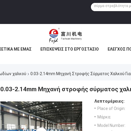
ΧΕΤΙΚΆ ΜΕ ΕΜΆΣ
ΕΠΙΣΚΈΨΕΙΣ ΣΤΟ ΕΡΓΟΣΤΆΣΙΟ
ΈΛΕΓΧΟΣ Π
ωδίων χαλκού
0.03-2.14mm Μηχανή Στροφής Σύρματος Χαλκού Για
0.03-2.14mm Μηχανή στροφής σύρματος χαλκ
Λεπτομέρειες:
Place of Origin:
Μάρκα:
Model Number: