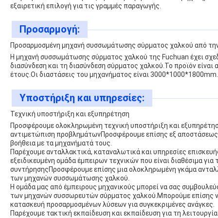
εξαιρετική επιλογή για τις γραμμές παραγωγής.
Προσαρμογή:
Προσαρμοσμένη μηχανή συσσωμάτωσης σύρματος χαλκού από τη
Η μηχανή συσσωμάτωσης σύρματος χαλκού της Fuchuan έχει σχεδια
διασύνδεση και τη διασύνδεση σύρματος χαλκού.Το προϊόν είναι 
έτους.Οι διαστάσεις του μηχανήματος είναι 3000*1000*1800mm.
Υποστήριξη και υπηρεσίες:
Τεχνική υποστήριξη και εξυπηρέτηση
Προσφέρουμε ολοκληρωμένη τεχνική υποστήριξη και εξυπηρέτησ
αντιμετώπιση προβλημάτωνΠροσφέρουμε επίσης εξ αποστάσεως υ
βοήθεια με τα μηχανήματά τους.
Παρέχουμε ανταλλακτικά, καταναλωτικά και υπηρεσίες επισκευή
εξειδικευμένη ομάδα έμπειρων τεχνικών που είναι διαθέσιμα για
συντήρησηςΠροσφέρουμε επίσης μια ολοκληρωμένη γκάμα ανταλλ
των μηχανών συσσωμάτωσης χαλκού.
Η ομάδα μας από έμπειρους μηχανικούς μπορεί να σας συμβουλεύσ
των μηχανών συσσωρευτών σύρματος χαλκού.Μπορούμε επίσης να 
κατασκευή προσαρμοσμένων λύσεων για συγκεκριμένες ανάγκες.
Παρέχουμε τακτική εκπαίδευση και εκπαίδευση για τη λειτουργ