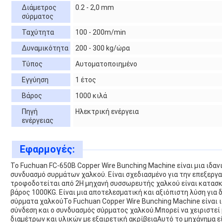
Διάμετρος
0.2 - 2,0 mm
σύρματος
Ταχύτητα
100 - 200m/min
Δυναμικότητα
200 - 300 kg/ώρα
Τύπος
Αυτοματοποιημένο
Εγγύηση
1 έτος
Βάρος
1000 κιλά
Πηγή
Ηλεκτρική ενέργεια
ενέργειας
Εφαρμογές:
Το Fuchuan FC-650B Copper Wire Bunching Machine είναι μια ιδανι
συνδυασμό συρμάτων χαλκού. Είναι σχεδιασμένο για την επεξεργ
τροφοδοτείται από 2Η μηχανή συσσωρευτής χαλκού είναι κατασκ
βάρος 1000KG. Είναι μια αποτελεσματική και αξιόπιστη λύση για
σύρματα χαλκούΤο Fuchuan Copper Wire Bunching Machine είναι ι
σύνδεση και ο συνδυασμός σύρματος χαλκού.Μπορεί να χειριστεί
διαμέτρων και υλικών με εξαιρετική ακρίβειαΑυτό το μηχάνημα εί