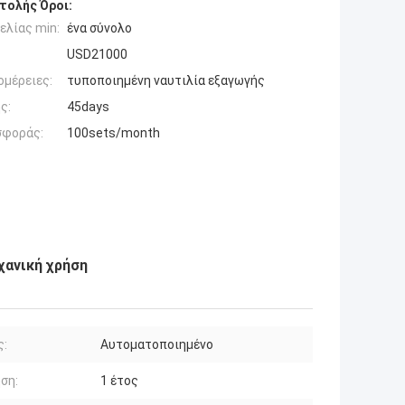
τολής Όροι:
ελίας min:
ένα σύνολο
USD21000
ομέρειες:
τυποποιημένη ναυτιλία εξαγωγής
ς:
45days
σφοράς:
100sets/month
χανική χρήση
ς:
Αυτοματοποιημένο
ση:
1 έτος