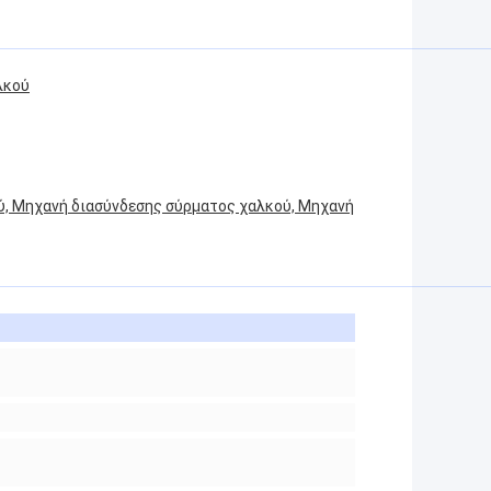
λκού
ύ, Μηχανή διασύνδεσης σύρματος χαλκού, Μηχανή