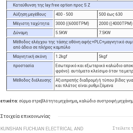
Κατεύθυνση της lay:free option προς S Z
Αύξηση μεγέθους
400 - 500
500 έως 630
Μέγιστη ταχύτητα
3000 ((6000TPM)
2000 ((4000TPM)
Δύναμη
5.5KW
7.5KW
Μέθοδος ελέγχου της τάσης:οθόνη αφής+PLC+μαγνητικό συμ
από άδειο σε πλήρες καμπύλο
Μαγνητική σκόνη
1.2kgf
5kgf
προστασία
Εσωτερικό και εξωτερικό καλώδιο απο
φρένο). αυτόματο κλείσιμο όταν τα με
Μέθοδος διέλευσης
Αξιοπρεπής διαδρομή ή τύπου βίδες γυ
και πλάτος είναι ρυθμιζόμενα
,
ετικέτα:
σύρμα στρεβλότητα μηχάνημα
καλώδιο συστροφή μηχάνη
Στοιχεία επικοινωνίας
KUNSHAN FUCHUAN ELECTRICAL AND
Στείλετε 