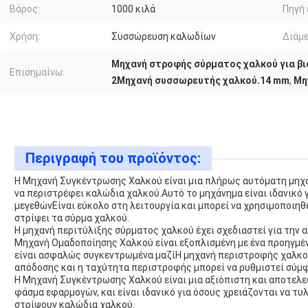
Βάρος:
1000 κιλά
Πηγή 
Χρήση:
Συσσώρευση καλωδίων
Διάμε
Μηχανή στροφής σύρματος χαλκού για βι
Επισημαίνω:
2Μηχανή συσσωρευτής χαλκού.14 mm
,
Μη
Περιγραφή του προϊόντος:
Η Μηχανή Συγκέντρωσης Χαλκού είναι μια πλήρως αυτόματη μηχανή
να περιστρέφει καλώδια χαλκού.Αυτό το μηχάνημα είναι ιδανικό
μεγεθώνΕίναι εύκολο στη λειτουργία και μπορεί να χρησιμοποιηθεί
στρίψει τα σύρμα χαλκού.
Η μηχανή περιτύλιξης σύρματος χαλκού έχει σχεδιαστεί για την
Μηχανή Ομαδοποίησης Χαλκού είναι εξοπλισμένη με ένα προηγμέν
είναι ασφαλώς συγκεντρωμένα μαζίΗ μηχανή περιστροφής χαλκού
απόδοσης και η ταχύτητα περιστροφής μπορεί να ρυθμιστεί σύμ
Η Μηχανή Συγκέντρωσης Χαλκού είναι μια αξιόπιστη και αποτελε
φάσμα εφαρμογών, και είναι ιδανικό για όσους χρειάζονται να τυ
στρίψουν καλώδια χαλκού.