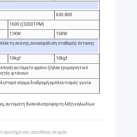
630-800
1600 ((3200TPM)
11KW
15KW
πλέκτη σκόνης,συνασφάλιση σταθερής έντασης
10kgf
10kgf
κόπηση αυτόματο φρένο ((ηλεκτρομαγνητικό
τρητές φτάνουν
αλιστερό σύρμα διαδρομή,εμπλουτισμός γωνία
,
μα
αυτόματη δυσκολοπρόφερτη λέξη καλωδίων
το ερώτημά σας απευθείας σε εμάς