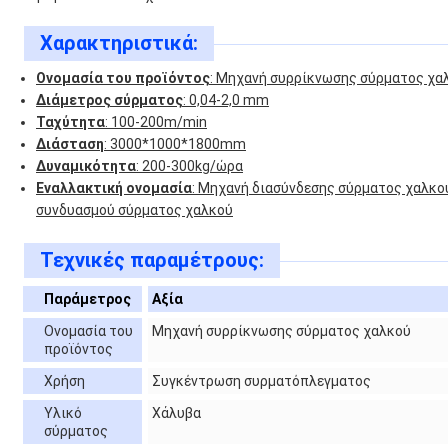
Χαρακτηριστικά:
Ονομασία του προϊόντος
: Μηχανή συρρίκνωσης σύρματος χα
Διάμετρος σύρματος
: 0,04-2,0 mm
Ταχύτητα
: 100-200m/min
Διάσταση
: 3000*1000*1800mm
Δυναμικότητα
: 200-300kg/ώρα
Εναλλακτική ονομασία
: Μηχανή διασύνδεσης σύρματος χαλκο
συνδυασμού σύρματος χαλκού
Τεχνικές παραμέτρους:
Παράμετρος
Αξία
Ονομασία του
Μηχανή συρρίκνωσης σύρματος χαλκού
προϊόντος
Χρήση
Συγκέντρωση συρματόπλεγματος
Υλικό
Χάλυβα
σύρματος