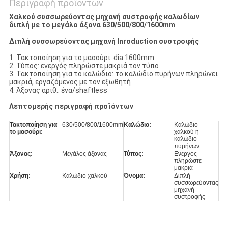
Περιγραφή προϊόντων
Χαλκού συσσωρεύοντας μηχανή συστροφής καλωδίων
διπλή με το μεγάλο άξονα 630/500/800/1600mm
Διπλή συσσωρεύοντας μηχανή Inroduction συστροφής
1. Τακτοποίηση για το μασούρι: dia 1600mm
2. Τύπος: ενεργός πληρώστε μακριά τον τύπο
3. Τακτοποίηση για το καλώδιο: το καλώδιο πυρήνων πληρώνει
μακριά, εργαζόμενος με τον εξωθητή
4. Άξονας αριθ.: ένα/shaftless
Λεπτομερής περιγραφή προϊόντων
Τακτοποίηση για
630/500/800/1600mm
Καλώδιο:
Καλώδιο
το μασούρι:
χαλκού ή
καλώδιο
πυρήνων
Άξονας:
Μεγάλος άξονας
Τύπος:
Ενεργός
πληρώστε
μακριά
Χρήση:
Καλώδιο χαλκού
Όνομα:
Διπλή
συσσωρεύοντας
μηχανή
συστροφής