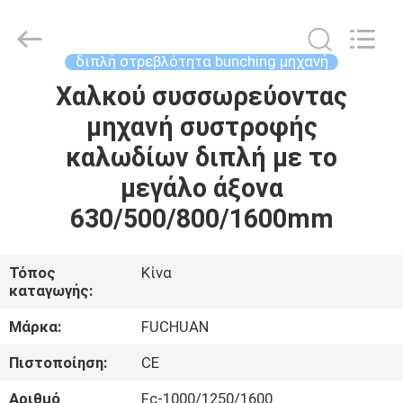
Kunshan
Fuchuan
Electrical
and
Mechanical
διπλή στρεβλότητα bunching μηχανή
Co.,ltd.
All
Rights
Χαλκού συσσωρεύοντας
ΣΠΊΤΙ
Reserved.
μηχανή συστροφής
ΠΡΟΪΌΝΤΑ
καλωδίων διπλή με το
μεγάλο άξονα
ΒΊΝΤΕΟ
630/500/800/1600mm
ΕΜΦΆΝΙΣΗ
Τόπος
Κίνα
καταγωγής:
VR
Μάρκα:
FUCHUAN
ΣΧΕΤΙΚΆ
Πιστοποίηση:
CE
ΜΕ
Αριθμό
Fc-1000/1250/1600