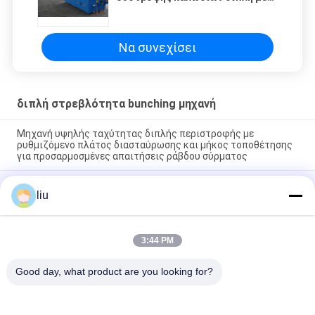
το μεγάλο άξονα
630/500/800/1600mm
Να συνεχίσει
διπλή στρεβλότητα bunching μηχανή
Μηχανή υψηλής ταχύτητας διπλής περιστροφής με
ρυθμιζόμενο πλάτος διασταύρωσης και μήκος τοποθέτησης
για προσαρμοσμένες απαιτήσεις ράβδου σύρματος
Μηχανή διπλής περιστροφής για τη σύνδεση επτά ή
liu
περισσοτέρων νημάτων από γυμνό χαλκό, κασσίτερο και
ασημένιο σύρμα
Μηχανή συνδυασμού διπλής περιστροφής υψηλής
3:44 PM
ταχύτητας σχεδιασμένη για εφαρμογές διπλής περιστροφής
πυρήνα καλωδίου και πολυπλέκων καλωδίου
Good day, what product are you looking for?
Λαϊκή κατηγορία
Όλα