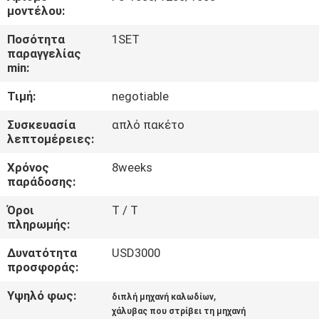
ΕΜΆΣ
μοντέλου:
Ποσότητα
1SET
ΕΠΙΣΚΈΨΕΙΣ
παραγγελίας
min:
ΣΤΟ
Τιμή:
negotiable
ΕΡΓΟΣΤΆΣΙΟ
Συσκευασία
απλό πακέτο
λεπτομέρειες:
ΈΛΕΓΧΟΣ
Χρόνος
8weeks
ΠΟΙΌΤΗΤΑΣ
παράδοσης:
Όροι
T / T
ΕΠΙΚΟΙΝΩΝΉΣΤΕ
πληρωμής:
ΜΑΖΊ
Δυνατότητα
USD3000
ΜΑΣ
προσφοράς:
Υψηλό φως:
,
διπλή μηχανή καλωδίων
ΕΙΔΉΣΕΙΣ
χάλυβας που στρίβει τη μηχανή