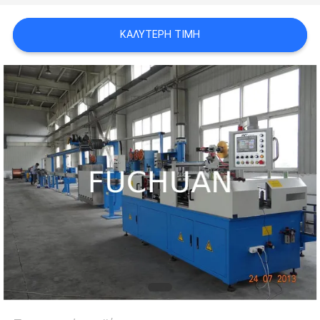
ΥΠΟΘΈΣΕΙΣ
ΚΑΛΎΤΕΡΗ ΤΙΜΉ
SITEMAP
PRIVACY
POLICY