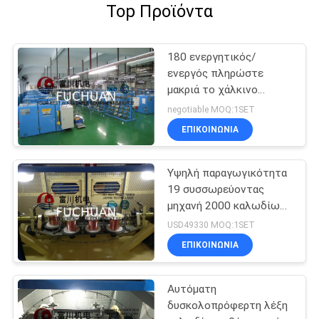
Top Προϊόντα
180 ενεργητικός/
ενεργός πληρώστε
μακριά το χάλκινο
καλώδιο που στρίβει τη
negotiable MOQ:1SET
μηχανή εύκολη
ΕΠΙΚΟΙΝΩΝΊΑ
λειτουργία
Υψηλή παραγωγικότητα
19 συσσωρεύοντας
μηχανή 2000 καλωδίων
χαλκού PC ελεγκτής
USD49330 MOQ:1SET
PLC περιστροφής/
ΕΠΙΚΟΙΝΩΝΊΑ
λεπτό
Αυτόματη
δυσκολοπρόφερτη λέξη