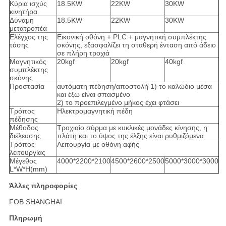
Κύρια ισχύς
18.5KW
22KW
30KW
κινητήρα
Δύναμη
18.5KW
22KW
30KW
μετατροπέα
Ελέγχος της
Εικονική οθόνη + PLC + μαγνητική συμπλέκτης
τάσης
σκόνης, εξασφαλίζει τη σταθερή ένταση από άδειο
σε πλήρη τροχιά
Μαγνητικός
20kgf
20kgf
40kgf
συμπλέκτης
σκόνης
Προστασία
αυτόματη πέδηση/αποστολή 1) το καλώδιο μέσα
και έξω είναι σπασμένο
2) το προεπιλεγμένο μήκος έχει φτάσει
Τρόπος
Ηλεκτρομαγνητική πέδη
πέδησης
Μέθοδος
Τροχιαίο σύρμα με κυκλικές μονάδες κίνησης, η
διέλευσης
πλάτη και το ύψος της έλξης είναι ρυθμιζόμενα
Τρόπος
Λειτουργία με οθόνη αφής
λειτουργίας
Μέγεθος
4000*2200*2100
4500*2600*2500
5000*3000*3000
L*W*H(mm)
Άλλες πληροφορίες
FOB SHANGHAI
Πληρωμή