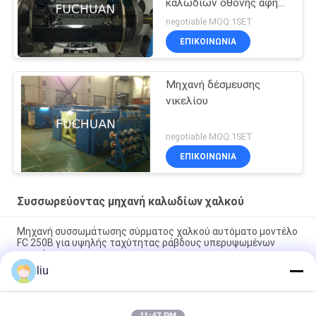
καλωδίων οθόνης αφής
για το σμαλτωμένο
negotiable MOQ:1SET
καλώδιο/τα γυμνά
ΕΠΙΚΟΙΝΩΝΊΑ
καλώδια χαλκού
Μηχανή δέσμευσης
νικελίου
negotiable MOQ:1SET
ΕΠΙΚΟΙΝΩΝΊΑ
Συσσωρεύοντας μηχανή καλωδίων χαλκού
Μηχανή συσσωμάτωσης σύρματος χαλκού αυτόματο μοντέλο
FC 250B για υψηλής ταχύτητας ράβδους υπερυψωμένων
αγωγών
liu
Φουτσούαν 800 Μεγάλη ταχύτητα Χαλκό Wire Double
Twisting Stranding Bunching Machine