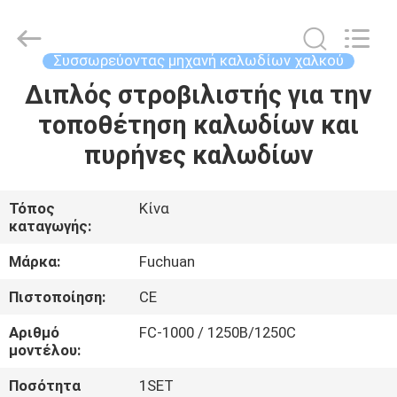
Kunshan
Fuchuan
Electrical
and
Mechanical
Συσσωρεύοντας μηχανή καλωδίων χαλκού
Co.,ltd.
All
Rights
Διπλός στροβιλιστής για την
ΣΠΊΤΙ
Reserved.
τοποθέτηση καλωδίων και
ΠΡΟΪΌΝΤΑ
πυρήνες καλωδίων
ΒΊΝΤΕΟ
Τόπος
Κίνα
καταγωγής:
ΕΜΦΆΝΙΣΗ
Μάρκα:
Fuchuan
VR
Πιστοποίηση:
CE
Αριθμό
FC-1000 / 1250B/1250C
ΣΧΕΤΙΚΆ
μοντέλου:
ΜΕ
Ποσότητα
1SET