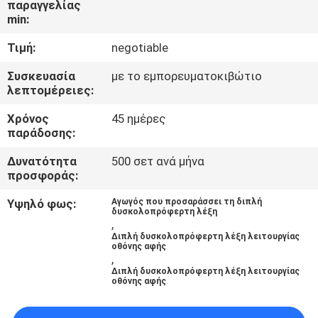
παραγγελίας
ΕΜΆΣ
min:
Τιμή:
negotiable
ΕΠΙΣΚΈΨΕΙΣ
ΣΤΟ
Συσκευασία
με το εμπορευματοκιβώτιο
λεπτομέρειες:
ΕΡΓΟΣΤΆΣΙΟ
Χρόνος
45 ημέρες
παράδοσης:
ΈΛΕΓΧΟΣ
Δυνατότητα
500 σετ ανά μήνα
ΠΟΙΌΤΗΤΑΣ
προσφοράς:
Υψηλό φως:
Αγωγός που προσαράσσει τη διπλή
δυσκολοπρόφερτη λέξη
ΕΠΙΚΟΙΝΩΝΉΣΤΕ
,
Διπλή δυσκολοπρόφερτη λέξη λειτουργίας
ΜΑΖΊ
οθόνης αφής
,
ΜΑΣ
Διπλή δυσκολοπρόφερτη λέξη λειτουργίας
οθόνης αφής
ΕΙΔΉΣΕΙΣ