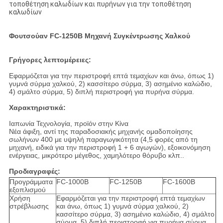
τοποθέτηση καλωδίων και πυρήνων για την τοποθέτηση
καλωδίων
Φουτσούαν FC-1250B Μηχανή Συγκέντρωσης Χαλκού
Γρήγορες λεπτομέρειες:
Εφαρμόζεται για την περιστροφή επτά τεμαχίων και άνω, όπως 1)
γυμνά σύρμα χαλκού, 2) κασσίτερο σύρμα, 3) ασημένιο καλώδιο,
4) σμάλτο σύρμα, 5) διπλή περιστροφή για πυρήνα σύρμα.
Χαρακτηριστικά:
Ιαπωνία Τεχνολογία, προϊόν στην Κίνα
Νέα άφιξη, αντί της παραδοσιακής μηχανής ομαδοποίησης
σωλήνων 400 με υψηλή παραγωγικότητα (4,5 φορές από τη
μηχανή, ειδικά για την περιστροφή 1 + 6 αγωγών), εξοικονόμηση
ενέργειας, μικρότερο μέγεθος, χαμηλότερο θόρυβο κλπ..
Προδιαγραφές:
Προγράμματα
FC-1000B
FC-1250B
FC-1600B
εξοπλισμού
Χρήση
Εφαρμόζεται για την περιστροφή επτά τεμαχίων
στρέβλωσης
και άνω, όπως 1) γυμνά σύρμα χαλκού, 2)
κασσίτερο σύρμα, 3) ασημένιο καλώδιο, 4) σμάλτο
σύρμα, 5) διπλή περιστροφή για πυρήνα σύρμα.