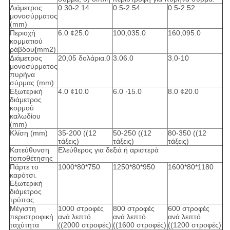
Διάμετρος
0.30-2.14
0.5-2.54
0.5-2.52
μονοσύρματος
(mm)
Περιοχή
6.0 ¢25.0
100,035.0
160,095.0
κομματιού
ράβδου
(
mm2)
Διάμετρος
20,05 δολάρια.0
3.06.0
3.0-10
μονοσύρματος
πυρήνα
σύρμας (mm)
Εξωτερική
4.0 ¢10.0
6.0 ∙15.0
8.0 ¢20.0
διάμετρος
κορμού
καλωδίου
(mm)
Κλίση (mm)
35-200 ((12
50-250 ((12
80-350 ((12
τάξεις)
τάξεις)
τάξεις)
Κατεύθυνση
Ελεύθερος για δεξιά ή αριστερά
τοποθέτησης
Πάρτε το
1000*80*750
1250*80*950
1600*80*1180
καρότσι.
Εξωτερική
διάμετρος
τρύπας
Μέγιστη
1000 στροφές
800 στροφές
600 στροφές
περιστροφική
ανά λεπτό
ανά λεπτό
ανά λεπτό
ταχύτητα
((2000 στροφές)
((1600 στροφές)
((1200 στροφές)